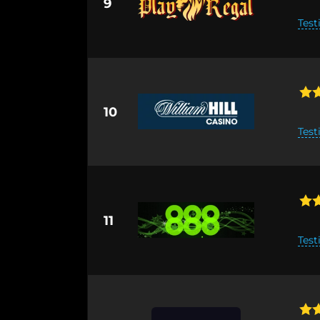
9
Tes
10
Tes
11
Tes