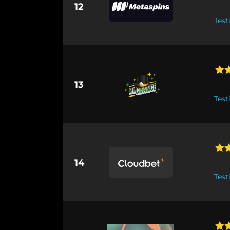
12
Tes
13
Tes
14
Tes