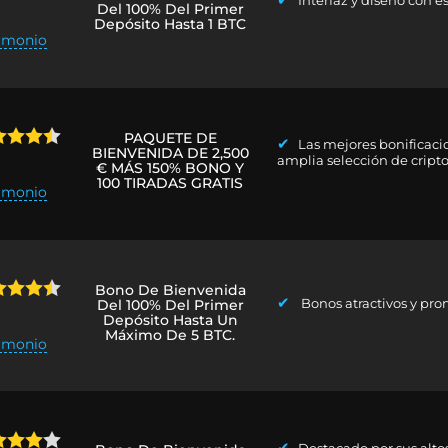
Del 100% Del Primer
Depósito Hasta 1 BTC
timonio
PAQUETE DE
Las mejores bonificaci
BIENVENIDA DE 2,500
amplia selección de cript
€ MÁS 150% BONO Y
100 TIRADAS GRATIS
timonio
Bono De Bienvenida
Bonos atractivos y pr
Del 100% Del Primer
Depósito Hasta Un
Máximo De 5 BTC.
timonio
Destacado por sus altos