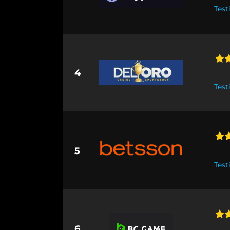
Tes
4
Tes
5
Tes
6