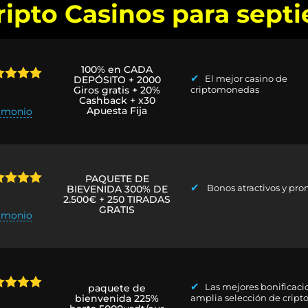
ripto Сasinos para sept
100% en CADA
El mejor casino de
DEPÓSITO + 2000
Giros gratis + 20%
criptomonedas
Cashback + x30
Apuesta Fija
timonio
PAQUETE DE
Bonos atractivos y pr
BIEVENIDA 300% DE
2.500€ + 250 TIRADAS
GRATIS
timonio
Las mejores bonificaci
paquete de
bienvenida 225%
amplia selección de cript