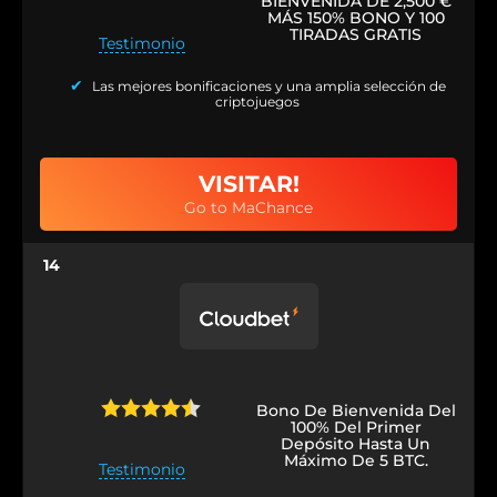
BIENVENIDA DE 2,500 €
MÁS 150% BONO Y 100
TIRADAS GRATIS
Testimonio
Las mejores bonificaciones y una amplia selección de
criptojuegos
VISITAR!
Go to MaChance
14
Bono De Bienvenida Del
100% Del Primer
Depósito Hasta Un
Máximo De 5 BTC.
Testimonio