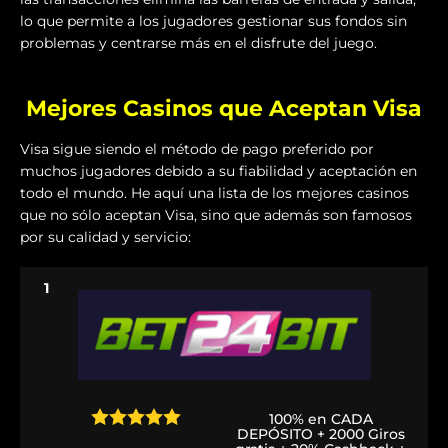
lo que permite a los jugadores gestionar sus fondos sin
problemas y centrarse más en el disfrute del juego.
Mejores Casinos que Aceptan Visa
Visa sigue siendo el método de pago preferido por
muchos jugadores debido a su fiabilidad y aceptación en
todo el mundo. He aquí una lista de los mejores casinos
que no sólo aceptan Visa, sino que además son famosos
por su calidad y servicio:
1
100% en CADA
DEPÓSITO + 2000 Giros