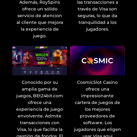
Además, RoySpins
las transacciones a
ofrece un sólido
través de Visa son
servicio de atención
seguras, lo que da
al cliente que mejora
tranquilidad a los
la experiencia de
jugadores.
juego.
Conocido por su
CosmicSlot Casino
amplia gama de
ofrece una
juegos, BEt24bit.com
impresionante
ofrece una
cartera de juegos de
experiencia de juego
los mejores
envolvente. Admite
proveedores de
transacciones con
software. Los
Visa, lo que facilita la
jugadores que eligen
gestión de fondos. El
usar Visa aquí