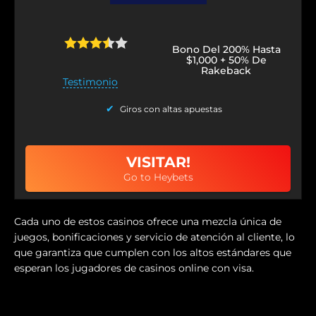
Bono Del 200% Hasta
$1,000 + 50% De
Rakeback
Testimonio
Giros con altas apuestas
VISITAR!
Go to Heybets
Cada uno de estos casinos ofrece una mezcla única de
juegos, bonificaciones y servicio de atención al cliente, lo
que garantiza que cumplen con los altos estándares que
esperan los jugadores de casinos online con visa.