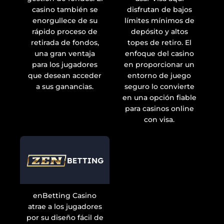
casino también se
disfrutan de bajos
enorgullece de su
límites mínimos de
rápido proceso de
depósito y altos
retirada de fondos,
topes de retiro. El
una gran ventaja
enfoque del casino
para los jugadores
en proporcionar un
que desean acceder
entorno de juego
a sus ganancias.
seguro lo convierte
en una opción fiable
para casinos online
con visa.
enBetting Casino
atrae a los jugadores
por su diseño fácil de