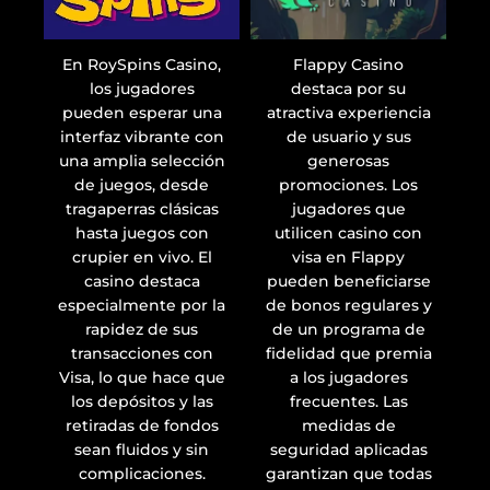
En RoySpins Casino,
Flappy Casino
los jugadores
destaca por su
pueden esperar una
atractiva experiencia
interfaz vibrante con
de usuario y sus
una amplia selección
generosas
de juegos, desde
promociones. Los
tragaperras clásicas
jugadores que
hasta juegos con
utilicen casino con
crupier en vivo. El
visa en Flappy
casino destaca
pueden beneficiarse
especialmente por la
de bonos regulares y
rapidez de sus
de un programa de
transacciones con
fidelidad que premia
Visa, lo que hace que
a los jugadores
los depósitos y las
frecuentes. Las
retiradas de fondos
medidas de
sean fluidos y sin
seguridad aplicadas
complicaciones.
garantizan que todas