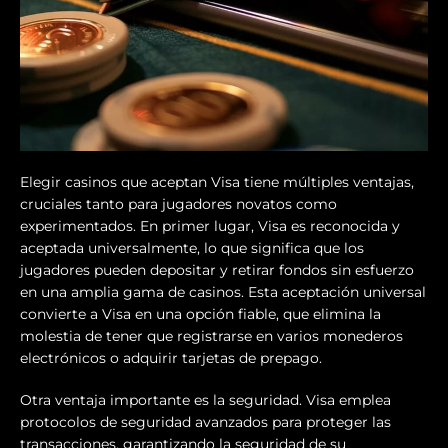
Elegir casinos que aceptan Visa tiene múltiples ventajas,
cruciales tanto para jugadores novatos como
experimentados. En primer lugar, Visa es reconocida y
aceptada universalmente, lo que significa que los
jugadores pueden depositar y retirar fondos sin esfuerzo
en una amplia gama de casinos. Esta aceptación universal
convierte a Visa en una opción fiable, que elimina la
molestia de tener que registrarse en varios monederos
electrónicos o adquirir tarjetas de prepago.
Otra ventaja importante es la seguridad. Visa emplea
protocolos de seguridad avanzados para proteger las
transacciones, garantizando la seguridad de su