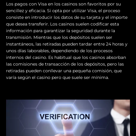
Los pagos con Visa en los casinos son favoritos por su
sencillez y eficacia. Si opta por utilizar Visa, el proceso
consiste en introducir los datos de su tarjeta y el importe
que desea transferir. Los casinos suelen codificar esta
información para garantizar la seguridad durante la
transmisión. Mientras que los depósitos suelen ser
instantáneos, las retiradas pueden tardar entre 24 horas y
unos días laborables, dependiendo de los procesos
internos del casino. Es habitual que los casinos absorban
las comisiones de transacción de los depósitos, pero las
retiradas pueden conllevar una pequeña comisión, que
varía según el casino pero que suele ser mínima.