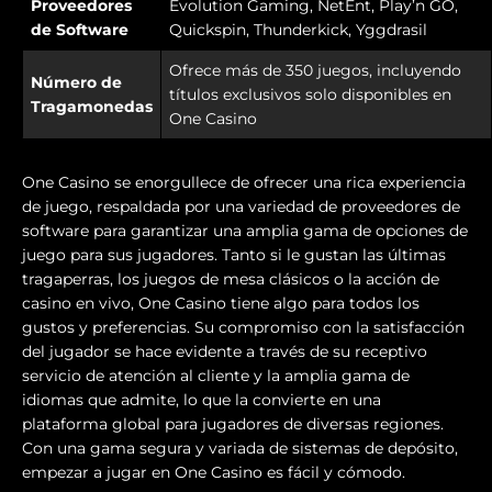
Proveedores
Evolution Gaming, NetEnt, Play’n GO,
de Software
Quickspin, Thunderkick, Yggdrasil
Ofrece más de 350 juegos, incluyendo
Número de
títulos exclusivos solo disponibles en
Tragamonedas
One Casino
One Casino se enorgullece de ofrecer una rica experiencia
de juego, respaldada por una variedad de proveedores de
software para garantizar una amplia gama de opciones de
juego para sus jugadores. Tanto si le gustan las últimas
tragaperras, los juegos de mesa clásicos o la acción de
casino en vivo, One Casino tiene algo para todos los
gustos y preferencias. Su compromiso con la satisfacción
del jugador se hace evidente a través de su receptivo
servicio de atención al cliente y la amplia gama de
idiomas que admite, lo que la convierte en una
plataforma global para jugadores de diversas regiones.
Con una gama segura y variada de sistemas de depósito,
empezar a jugar en One Casino es fácil y cómodo.