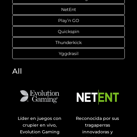
NetEnt
Play’n GO
Quickspin
Thunderkick
Yggdrasil
All
Líder en juegos con
Reconocida por sus
crupier en vivo,
tragaperras
Evolution Gaming
innovadoras y