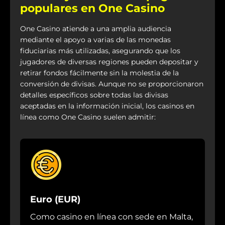
populares en One Casino
One Casino atiende a una amplia audiencia
mediante el apoyo a varias de las monedas
fiduciarias más utilizadas, asegurando que los
jugadores de diversas regiones pueden depositar y
retirar fondos fácilmente sin la molestia de la
conversión de divisas. Aunque no se proporcionaron
detalles específicos sobre todas las divisas
aceptadas en la información inicial, los casinos en
línea como One Casino suelen admitir:
Euro (EUR)
Como casino en línea con sede en Malta,