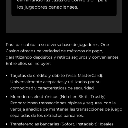
los jugadores canadienses.
Para dar cabida a su diversa base de jugadores, One
Casino ofrece una variedad de métodos de pago,
garantizando depósitos y retiros seguros y convenientes.
Entre ellos se incluyen:
Tarjetas de crédito y débito (Visa, MasterCard):
Universalmente aceptadas y utilizadas por su
comodidad y características de seguridad.
Monederos electrónicos (Neteller, Skrill, Trustly):
Proporcionan transacciones rápidas y seguras, con la
ventaja añadida de mantener las transacciones de juego
separadas de los extractos bancarios.
Transferencias bancarias (Sofort, Instadebit): Ideales