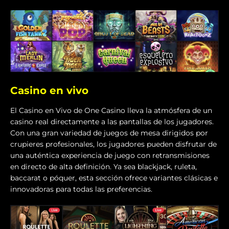
Casino en vivo
El Casino en Vivo de One Casino lleva la atmósfera de un
casino real directamente a las pantallas de los jugadores.
Con una gran variedad de juegos de mesa dirigidos por
crupieres profesionales, los jugadores pueden disfrutar de
una auténtica experiencia de juego con retransmisiones
en directo de alta definición. Ya sea blackjack, ruleta,
baccarat o póquer, esta sección ofrece variantes clásicas e
innovadoras para todas las preferencias.