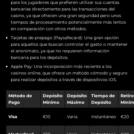
para los jugadores que prefieren utilizar sus cuentas
bancarias directamente para las transacciones del
casino, ya que ofrecen una gran seguridad pero unos
tiempos de procesamiento potencialmente más lentos
en comparación con otros métodos.
Tarjetas de prepago (Paysafecard): Una gran opción
para aquellos que buscan controlar el gasto o mantener
el anonimato, ya que no requieren información
bancaria para los depósitos.
Apple Pay: Una incorporación más reciente a los
casinos online, que ofrece un método cómodo y seguro
para realizar depósitos a través de dispositivos iOS.
Método de
Depósito
Depósito
Tiempo de
Retiro
Pago
Mínimo
Máximo
Depósito
Míni
Visa
€10
Varía
Instantáneo
€20