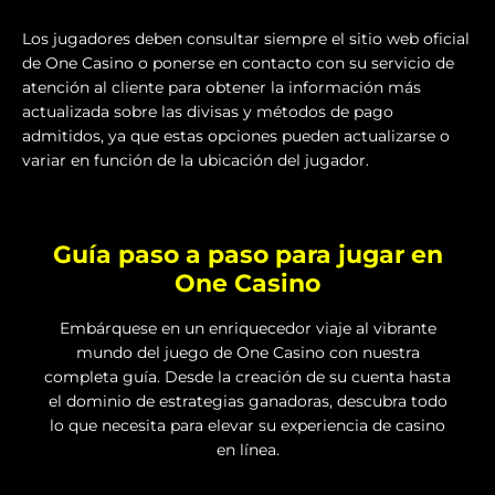
Los jugadores deben consultar siempre el sitio web oficial
de One Casino o ponerse en contacto con su servicio de
atención al cliente para obtener la información más
actualizada sobre las divisas y métodos de pago
admitidos, ya que estas opciones pueden actualizarse o
variar en función de la ubicación del jugador.
Guía paso a paso para jugar en
One Casino
Embárquese en un enriquecedor viaje al vibrante
mundo del juego de One Casino con nuestra
completa guía. Desde la creación de su cuenta hasta
el dominio de estrategias ganadoras, descubra todo
lo que necesita para elevar su experiencia de casino
en línea.