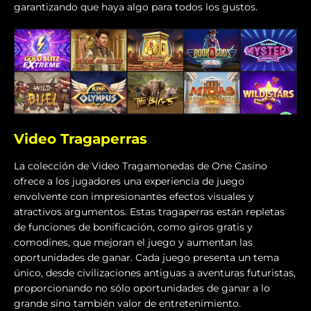
garantizando que haya algo para todos los gustos.
Video Tragaperras
La colección de Video Tragamonedas de One Casino
ofrece a los jugadores una experiencia de juego
envolvente con impresionantes efectos visuales y
atractivos argumentos. Estas tragaperras están repletas
de funciones de bonificación, como giros gratis y
comodines, que mejoran el juego y aumentan las
oportunidades de ganar. Cada juego presenta un tema
único, desde civilizaciones antiguas a aventuras futuristas,
proporcionando no sólo oportunidades de ganar a lo
grande sino también valor de entretenimiento.