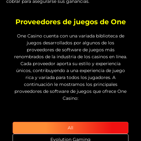
cobrar para asegurarse sus ganancias.
Proveedores de juegos de One
One Casino cuenta con una variada biblioteca de
juegos desarrollados por algunos de los
proveedores de software de juegos más
renombrados de la industria de los casinos en línea.
Cada proveedor aporta su estilo y experiencia
únicos, contribuyendo a una experiencia de juego
rica y variada para todos los jugadores. A
continuación le mostramos los principales
proveedores de software de juegos que ofrece One
Casino:
All
Evolution Gaming