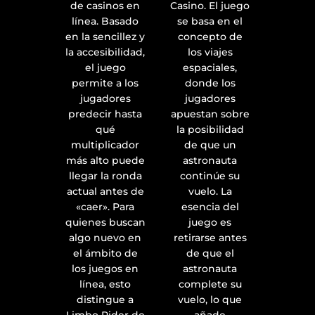
de casinos en
Casino. El juego
línea. Basado
se basa en el
en la sencillez y
concepto de
la accesibilidad,
los viajes
el juego
espaciales,
permite a los
donde los
jugadores
jugadores
predecir hasta
apuestan sobre
qué
la posibilidad
multiplicador
de que un
más alto puede
astronauta
llegar la ronda
continúe su
actual antes de
vuelo. La
«caer». Para
esencia del
quienes buscan
juego es
algo nuevo en
retirarse antes
el ámbito de
de que el
los juegos en
astronauta
línea, esto
complete su
distingue a
vuelo, lo que