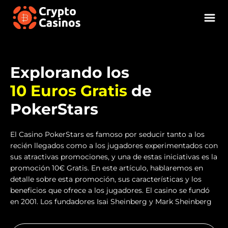
Explorando los
10 Euros Gratis
de
PokerStars
El Casino PokerStars es famoso por seducir tanto a los
recién llegados como a los jugadores experimentados con
sus atractivas promociones, y una de estas iniciativas es la
promoción 10€ Gratis. En este artículo, hablaremos en
detalle sobre esta promoción, sus características y los
beneficios que ofrece a los jugadores. El casino se fundó
en 2001. Los fundadores Isai Sheinberg y Mark Sheinberg