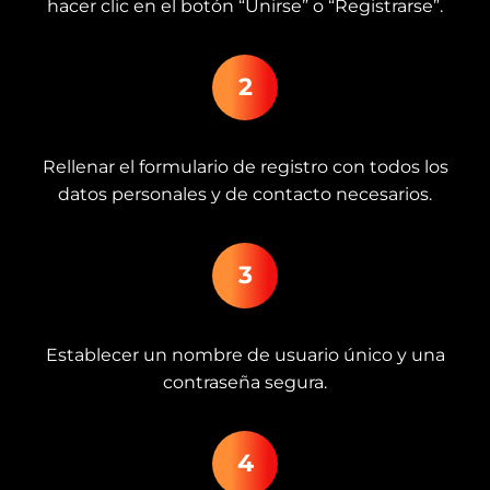
hacer clic en el botón “Unirse” o “Registrarse”.
2
Rellenar el formulario de registro con todos los
datos personales y de contacto necesarios.
3
Establecer un nombre de usuario único y una
contraseña segura.
4