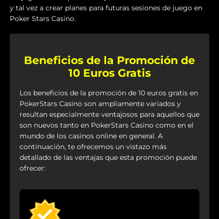
y tal vez a crear planes para futuras sesiones de juego en
Poker Stars Casino.
Beneficios de la Promoción de
10 Euros Gratis
Los beneficios de la promoción de 10 euros gratis en
PokerStars Casino son ampliamente variados y
resultan especialmente ventajosos para aquellos que
son nuevos tanto en PokerStars Casino como en el
mundo de los casinos online en general. A
continuación, te ofrecemos un vistazo más
detallado de las ventajas que esta promoción puede
ofrecer: