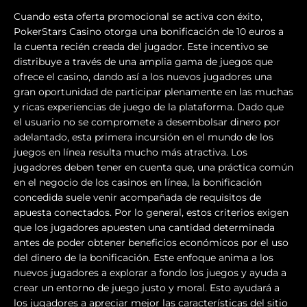
Cuando esta oferta promocional se activa con éxito,
PokerStars Casino otorga una bonificación de 10 euros a
la cuenta recién creada del jugador. Este incentivo se
distribuye a través de una amplia gama de juegos que
ofrece el casino, dando así a los nuevos jugadores una
gran oportunidad de participar plenamente en las muchas
y ricas experiencias de juego de la plataforma. Dado que
el usuario no se compromete a desembolsar dinero por
adelantado, esta primera incursión en el mundo de los
juegos en línea resulta mucho más atractiva. Los
jugadores deben tener en cuenta que, una práctica común
en el negocio de los casinos en línea, la bonificación
concedida suele venir acompañada de requisitos de
apuesta conectados. Por lo general, estos criterios exigen
que los jugadores apuesten una cantidad determinada
antes de poder obtener beneficios económicos por el uso
del dinero de la bonificación. Este enfoque anima a los
nuevos jugadores a explorar a fondo los juegos y ayuda a
crear un entorno de juego justo y moral. Esto ayudará a
los jugadores a apreciar mejor las características del sitio