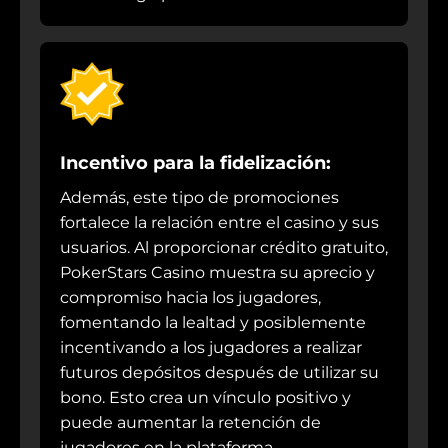
Incentivo para la fidelización:
Además, este tipo de promociones
fortalece la relación entre el casino y sus
usuarios. Al proporcionar crédito gratuito,
PokerStars Casino muestra su aprecio y
compromiso hacia los jugadores,
fomentando la lealtad y posiblemente
incentivando a los jugadores a realizar
futuros depósitos después de utilizar su
bono. Esto crea un vínculo positivo y
puede aumentar la retención de
jugadores en la plataforma.