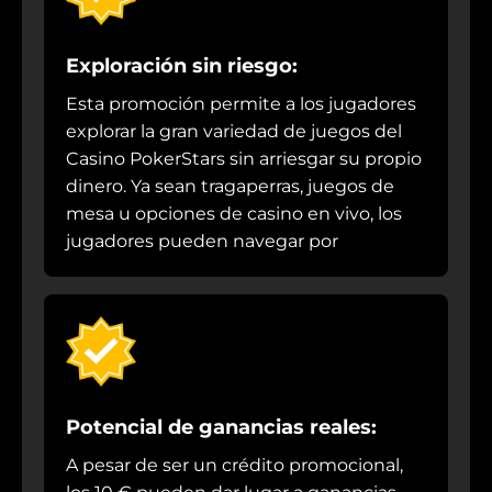
Exploración sin riesgo:
Esta promoción permite a los jugadores
explorar la gran variedad de juegos del
Casino PokerStars sin arriesgar su propio
dinero. Ya sean tragaperras, juegos de
mesa u opciones de casino en vivo, los
jugadores pueden navegar por
Potencial de ganancias reales:
A pesar de ser un crédito promocional,