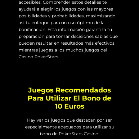
accesibles. Comprender estos detalles te
ayudará a elegir los juegos con las mayores
posibilidades y probabilidades, maximizando
así tu enfoque para un uso óptimo de la
bonificación. Esta información garantiza tu
preparación para tomar decisiones sabias que
pueden resultar en resultados más efectivos
mientras juegas a los muchos juegos del
Casino PokerStars.
Juegos Recomendados
Para Utilizar El Bono de
10 Euros
Hay varios juegos que destacan por ser
especialmente adecuados para utilizar su
bono de PokerStars Casino: