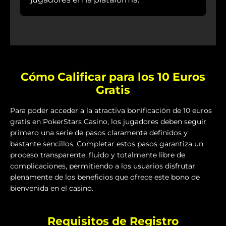
Cómo Calificar para los 10 Euros
Gratis
Para poder acceder a la atractiva bonificación de 10 euros
gratis en PokerStars Casino, los jugadores deben seguir
primero una serie de pasos claramente definidos y
bastante sencillos. Completar estos pasos garantiza un
proceso transparente, fluido y totalmente libre de
complicaciones, permitiendo a los usuarios disfrutar
plenamente de los beneficios que ofrece este bono de
bienvenida en el casino.
Requisitos de Registro