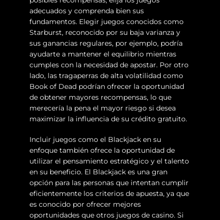
posibles recompensas, elija los juegos
adecuados y comprenda bien sus
fundamentos. Elegir juegos conocidos como
Starburst, reconocido por su baja varianza y
sus ganancias regulares, por ejemplo, podría
ayudarte a mantener el equilibrio mientras
cumples con la necesidad de apostar. Por otro
lado, las tragaperras de alta volatilidad como
Book of Dead podrían ofrecer la oportunidad
de obtener mayores recompensas, lo que
merecería la pena el mayor riesgo si desea
maximizar la influencia de su crédito gratuito.
Incluir juegos como el Blackjack en su
enfoque también ofrece la oportunidad de
utilizar el pensamiento estratégico y el talento
en su beneficio. El Blackjack es una gran
opción para las personas que intentan cumplir
eficientemente los criterios de apuesta, ya que
es conocido por ofrecer mejores
oportunidades que otros juegos de casino. Si