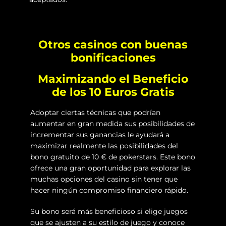
Otros casinos con buenas
bonificaciones
Maximizando el Beneficio
de los 10 Euros Gratis
Adoptar ciertas técnicas que podrían
aumentar en gran medida sus posibilidades de
incrementar sus ganancias le ayudará a
maximizar realmente las posibilidades del
bono gratuito de 10 € de pokerstars. Este bono
ofrece una gran oportunidad para explorar las
muchas opciones del casino sin tener que
hacer ningún compromiso financiero rápido.
Su bono será más beneficioso si elige juegos
que se ajusten a su estilo de juego y conoce