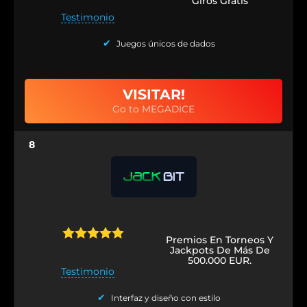
Giros Gratis
Testimonio
Juegos únicos de dados
VISITAR!
Go to MEGADICE
8
Premios En Torneos Y
Jackpots De Más De
500.000 EUR.
Testimonio
Interfaz y diseño con estilo