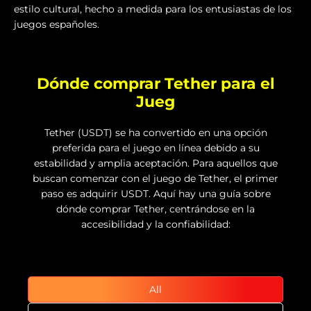
estilo cultural, hecho a medida para los entusiastas de los
juegos españoles.
Dónde comprar Tether para el
Jueg
Tether (USDT) se ha convertido en una opción
preferida para el juego en línea debido a su
estabilidad y amplia aceptación. Para aquellos que
buscan comenzar con el juego de Tether, el primer
paso es adquirir USDT. Aquí hay una guía sobre
dónde comprar Tether, centrándose en la
accesibilidad y la confiabilidad:
All