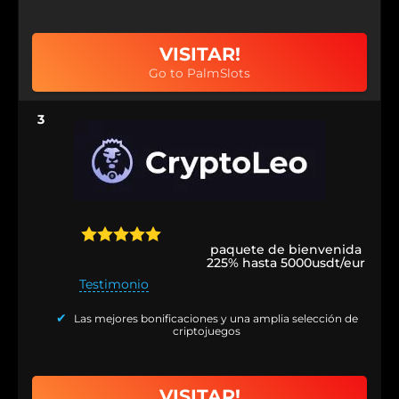
VISITAR!
Go to PalmSlots
3
paquete de bienvenida
225% hasta 5000usdt/eur
Testimonio
Las mejores bonificaciones y una amplia selección de
criptojuegos
VISITAR!