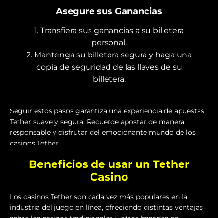
Asegure sus Ganancias
1. Transfiera sus ganancias a su billetera
personal.
2. Mantenga su billetera segura y haga una
copia de seguridad de las llaves de su
billetera.
Seguir estos pasos garantiza una experiencia de apuestas
Tether suave y segura. Recuerde apostar de manera
responsable y disfrutar del emocionante mundo de los
casinos Tether.
Beneficios de usar un Tether
Casino
Los casinos Tether son cada vez más populares en la
industria del juego en línea, ofreciendo distintas ventajas