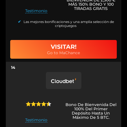
MÁS 150% BONO Y 100
TIRADAS GRATIS
Testimonio
Las mejores bonificaciones y una amplia selección de
criptojuegos
VISITAR!
Go to MaChance
14
Bono De Bienvenida Del
100% Del Primer
Depósito Hasta Un
Máximo De 5 BTC.
Testimonio