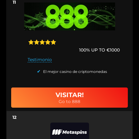
11
100% UP TO €1000
Testimonio
El mejor casino de criptomonedas
VISITAR!
Go to 888
12