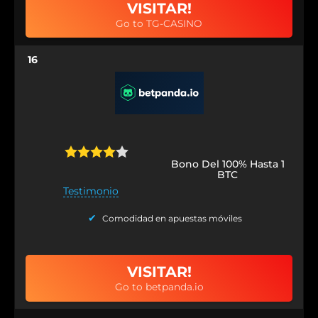
VISITAR!
Go to TG-CASINO
16
Bono Del 100% Hasta 1
BTC
Testimonio
Comodidad en apuestas móviles
VISITAR!
Go to betpanda.io