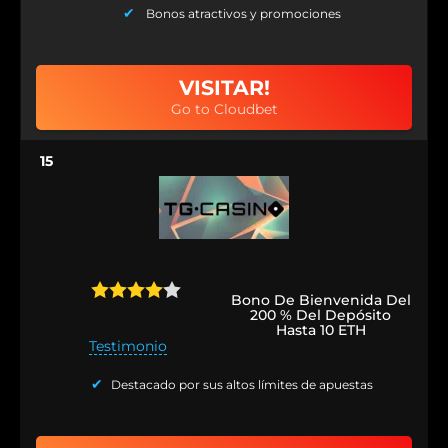
Bonos atractivos y promociones
VISITAR!
Go to Cloudbet
15
Bono De Bienvenida Del
200 % Del Depósito
Hasta 10 ETH
Testimonio
Destacado por sus altos límites de apuestas