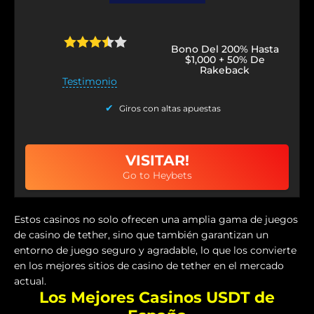
Bono Del 200% Hasta
$1,000 + 50% De
Rakeback
Testimonio
Giros con altas apuestas
VISITAR!
Go to Heybets
Estos casinos no solo ofrecen una amplia gama de juegos
de casino de tether, sino que también garantizan un
entorno de juego seguro y agradable, lo que los convierte
en los mejores sitios de casino de tether en el mercado
actual.
Los Mejores Casinos USDT de