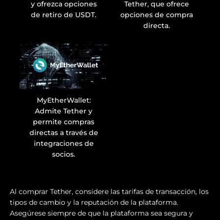
y ofrezca opciones
Tether, que ofrece
de retiro de USDT.
opciones de compra
directa.
MyEtherWallet:
Admite Tether y
permite compras
directas a través de
integraciones de
socios.
Al comprar Tether, considere las tarifas de transacción, los
tipos de cambio y la reputación de la plataforma.
Asegúrese siempre de que la plataforma sea segura y