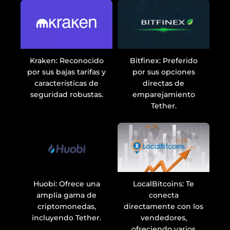
Kraken: Reconocido
Bitfinex: Preferido
por sus bajas tarifas y
por sus opciones
características de
directas de
seguridad robustas.
emparejamiento
Tether.
Huobi: Ofrece una
LocalBitcoins: Te
amplia gama de
conecta
criptomonedas,
directamente con los
incluyendo Tether.
vendedores,
ofreciendo varios