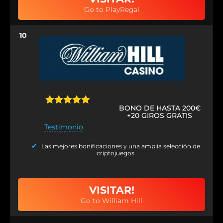
Go to PlayRegal
10
BONO DE HASTA 200€
+20 GIROS GRATIS
Testimonio
Las mejores bonificaciones y una amplia selección de
criptojuegos
VISITAR!
Go to William Hill