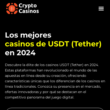
Los mejores
casinos de USDT (Tether)
en 2024
Descubre la élite de los casinos USDT (Tether) en 2024.
Estas plataformas han revolucionado el mundo de las
apuestas en línea desde su creación, ofreciendo
características únicas que los diferencian de los casinos en
línea tradicionales. Conozca su presencia en el mercado,
ofertas innovadoras y por qué se destacan en el
competitivo panorama del juego digital.