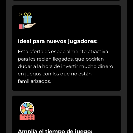
Ideal para nuevos jugadores:
Esta oferta es especialmente atractiva
para los recién llegados, que podrían
dudar a la hora de invertir mucho dinero
en juegos con los que no están
familiarizados.
Amplía el tiempo de juego: