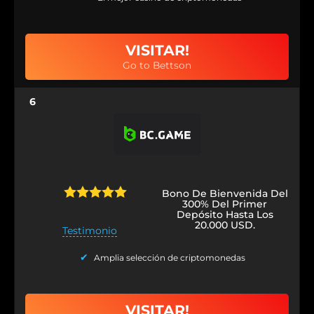
VISITAR!
Go to Bettson
6
Bono De Bienvenida Del
300% Del Primer
Depósito Hasta Los
20.000 USD.
Testimonio
Amplia selección de criptomonedas
VISITAR!