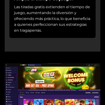
Las tiradas gratis extienden el tiempo de
juego, aumentando la diversión y
ofreciendo más práctica, lo que beneficia
a quienes perfeccionan sus estrategias
en tragaperras.