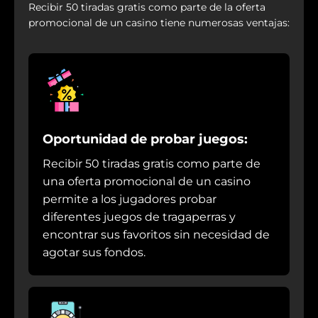
Recibir 50 tiradas gratis como parte de la oferta
promocional de un casino tiene numerosas ventajas:
Oportunidad de probar juegos:
Recibir 50 tiradas gratis como parte de
una oferta promocional de un casino
permite a los jugadores probar
diferentes juegos de tragaperras y
encontrar sus favoritos sin necesidad de
agotar sus fondos.