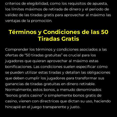
criterios de elegibilidad, como los requisitos de apuesta,
los límites máximos de retirada de dinero y el periodo de
validez de las tiradas gratis para aprovechar al máximo las
ventajas de la promoción.
Términos y Condiciones de las 50
Tiradas Gratis
Comprender los términos y condiciones asociados a las
ofertas de “50 tiradas gratuitas” es crucial para los
jugadores que quieran aprovechar al máximo estas
bonificaciones. Las condiciones suelen especificar cómo
se pueden utilizar estas tiradas y detallan las obligaciones
que deben cumplir los jugadores para transformar sus
ganancias de tiradas gratuitas en dinero retirable.
Normalmente, estos bonos, a menudo denominados
“bonos gratis casino” o simplemente bonos gratis de
casino, vienen con directrices que dictan su uso, haciendo
hincapié en el juego transparente y justo.