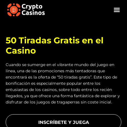
50 Tiradas Gratis en el
Casino
Cuando se sumerge en el vibrante mundo del juego en
línea, una de las promociones más tentadoras que
encontrará es la oferta de “50 tiradas gratis”. Este tipo de
bonificación es especialmente popular entre los
entusiastas de los casinos, sobre todo entre los recién
llegados, ya que ofrece una forma fantástica de explorar y
disfrutar de los juegos de tragaperras sin coste inicial.
INSCRÍBETE Y JUEGA