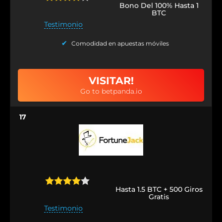
Bono Del 100% Hasta 1
BTC
Testimonio
Comodidad en apuestas móviles
VISITAR!
Go to betpanda.io
17
Hasta 1.5 BTC + 500 Giros
Gratis
Testimonio