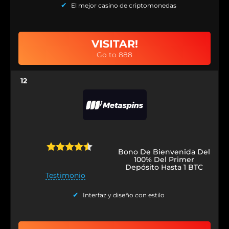
El mejor casino de criptomonedas
VISITAR!
Go to 888
12
Bono De Bienvenida Del
100% Del Primer
Depósito Hasta 1 BTC
Testimonio
Interfaz y diseño con estilo