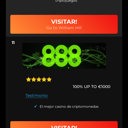
criptojuegos
VISITAR!
Go to William Hill
11
100% UP TO €1000
Testimonio
El mejor casino de criptomonedas
VISITAR!