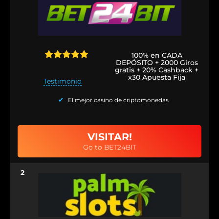
100% en CADA
DEPÓSITO + 2000 Giros
gratis + 20% Cashback +
x30 Apuesta Fija
Testimonio
El mejor casino de criptomonedas
VISITAR!
Go to BET24BIT
2