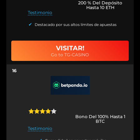
200 % Del Depósito
Hasta 10 ETH
Testimonio
Destacado por sus altos límites de apuestas
VISITAR!
Go to TG-CASINO
16
Bono Del 100% Hasta 1
BTC
Testimonio