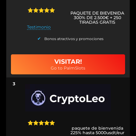
PAQUETE DE BIEVENIDA
300% DE 2.500€ + 250
TIRADAS GRATIS
Testimonio
Bonos atractivos y promociones
VISITAR!
Go to PalmSlots
3
paquete de bienvenida
225% hasta 5000usdt/eur