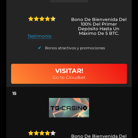
Bono De Bienvenida Del
100% Del Primer
Depósito Hasta Un
Máximo De 5 BTC.
Testimonio
Bonos atractivos y promociones
VISITAR!
Go to Cloudbet
15
Bono De Bienvenida Del