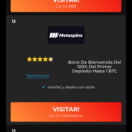
Go to 888
12
Bono De Bienvenida Del
100% Del Primer
Depósito Hasta 1 BTC
Testimonio
Interfaz y diseño con estilo
VISITAR!
Go to Metaspins
13