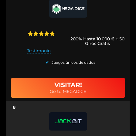
200% Hasta 10.000 € + 50
Giros Gratis
Testimonio
Juegos únicos de dados
VISITAR!
Go to MEGADICE
8