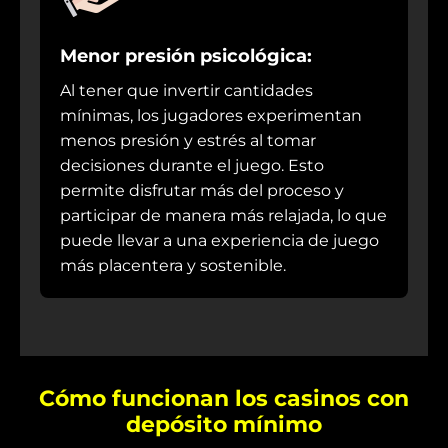
Menor presión psicológica:
Al tener que invertir cantidades
mínimas, los jugadores experimentan
menos presión y estrés al tomar
decisiones durante el juego. Esto
permite disfrutar más del proceso y
participar de manera más relajada, lo que
puede llevar a una experiencia de juego
más placentera y sostenible.
Cómo funcionan los casinos con
depósito mínimo