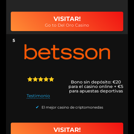
VISITAR!
Go to Del Oro Casino
5
Bono sin depósito: €20
para el casino online + €5
para apuestas deportivas
Testimonio
El mejor casino de criptomonedas
VISITAR!