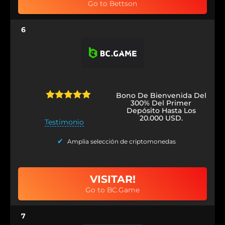
Go to Bettson
6
Bono De Bienvenida Del
300% Del Primer
Depósito Hasta Los
20.000 USD.
Testimonio
Amplia selección de criptomonedas
VISITAR!
Go to BC.Game
7