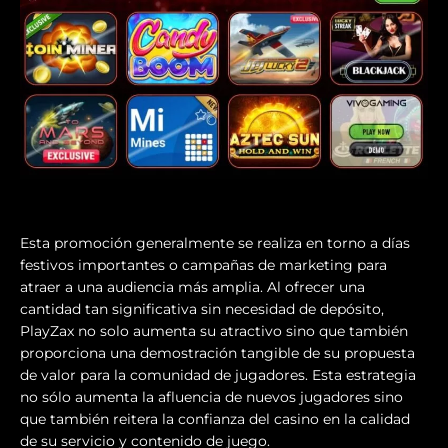
Esta promoción generalmente se realiza en torno a días
festivos importantes o campañas de marketing para
atraer a una audiencia más amplia. Al ofrecer una
cantidad tan significativa sin necesidad de depósito,
PlayZax no solo aumenta su atractivo sino que también
proporciona una demostración tangible de su propuesta
de valor para la comunidad de jugadores. Esta estrategia
no sólo aumenta la afluencia de nuevos jugadores sino
que también reitera la confianza del casino en la calidad
de su servicio y contenido de juego.