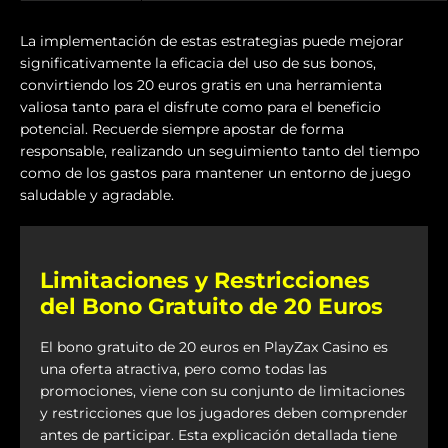
La implementación de estas estrategias puede mejorar
significativamente la eficacia del uso de sus bonos,
convirtiendo los 20 euros gratis en una herramienta
valiosa tanto para el disfrute como para el beneficio
potencial. Recuerde siempre apostar de forma
responsable, realizando un seguimiento tanto del tiempo
como de los gastos para mantener un entorno de juego
saludable y agradable.
Limitaciones y Restricciones
del Bono Gratuito de 20 Euros
El bono gratuito de 20 euros en PlayZax Casino es
una oferta atractiva, pero como todas las
promociones, viene con su conjunto de limitaciones
y restricciones que los jugadores deben comprender
antes de participar. Esta explicación detallada tiene