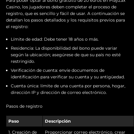
Para poder optar al bono gratuito de 20 euros en PlayZax
Casino, los jugadores deben completar el proceso de
registro, que es sencillo y fácil de usar. A continuación se
detallan los pasos detallados y los requisitos previos para
el registro:
Límite de edad: Debe tener 18 años o más.
Residencia: La disponibilidad del bono puede variar
según la ubicación; asegúrese de que su país no esté
restringido.
Verificación de cuenta: envíe documentos de
identificación para verificar su cuenta y su antigüedad.
Cuenta única: límite de una cuenta por persona, hogar,
dirección IP y dirección de correo electrónico.
Pasos de registro
Paso
Descripción
1. Creación de
Proporcionar correo electrónico, crear