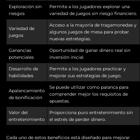
Exploración sin
Permite a los jugadores explorar una
riesgos
variedad de juegos sin riesgo financiero.
Acceso a la mayoría de tragamonedas y
Variedad de
algunos juegos de mesa para probar
juegos
nuevas estrategias.
Ganancias
Oportunidad de ganar dinero real sin
potenciales
inversión inicial.
Desarrollo de
Permite a los jugadores practicar y
habilidades
mejorar sus estrategias de juego.
Se puede utilizar como palanca para
Apalancamiento
comprender mejor los requisitos de
de bonificación
apuestas.
Valor del
Proporciona puro entretenimiento sin
entretenimiento
el estrés de perder dinero.
Cada uno de estos beneficios está diseñado para mejorar