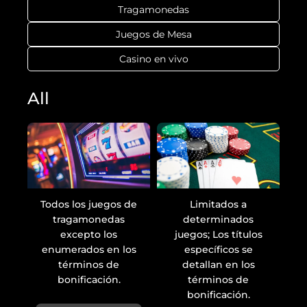
Tragamonedas
Juegos de Mesa
Casino en vivo
All
Todos los juegos de
Limitados a
tragamonedas
determinados
excepto los
juegos; Los títulos
enumerados en los
específicos se
términos de
detallan en los
bonificación.
términos de
bonificación.