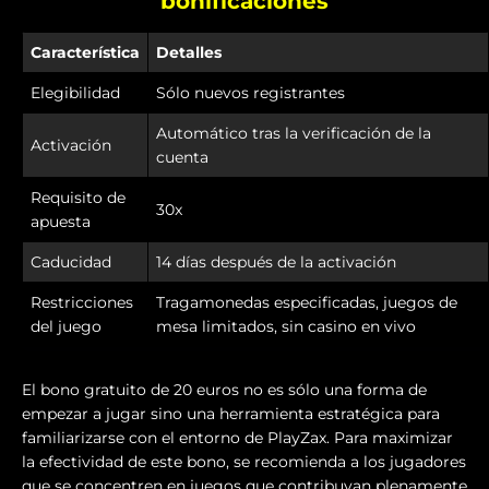
bonificaciones
Característica
Detalles
Elegibilidad
Sólo nuevos registrantes
Automático tras la verificación de la
Activación
cuenta
Requisito de
30x
apuesta
Caducidad
14 días después de la activación
Restricciones
Tragamonedas especificadas, juegos de
del juego
mesa limitados, sin casino en vivo
El bono gratuito de 20 euros no es sólo una forma de
empezar a jugar sino una herramienta estratégica para
familiarizarse con el entorno de PlayZax. Para maximizar
la efectividad de este bono, se recomienda a los jugadores
que se concentren en juegos que contribuyan plenamente