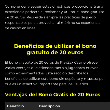
Comprender y seguir estas directrices proporcionará una
experiencia perfecta al reclamar y utilizar el bono gratuito
de 20 euros. Recuerde siempre las prácticas de juego
responsables para aprovechar al máximo su experiencia
de casino en línea.
Beneficios de utilizar el bono
gratuito de 20 euros
El bono gratuito de 20 euros de PlayZax Casino ofrece
varias ventajas que atienden tanto a jugadores nuevos
como experimentados. Esta sección describe los
beneficios de utilizar este bono sin depósito y muestra por
qué es un atractivo importante para los usuarios.
Ventajas del Bono Gratis de 20 Euros
Beneficio
Descripción