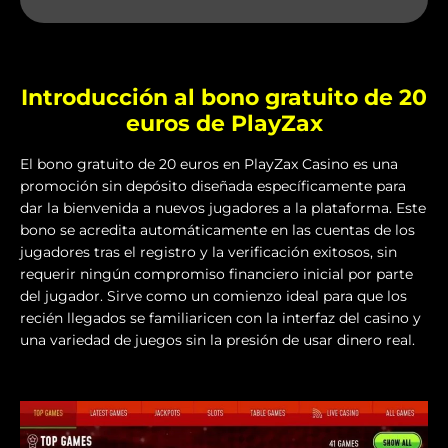
Introducción al bono gratuito de 20
euros de PlayZax
El bono gratuito de 20 euros en PlayZax Casino es una
promoción sin depósito diseñada específicamente para
dar la bienvenida a nuevos jugadores a la plataforma. Este
bono se acredita automáticamente en las cuentas de los
jugadores tras el registro y la verificación exitosos, sin
requerir ningún compromiso financiero inicial por parte
del jugador. Sirve como un comienzo ideal para que los
recién llegados se familiaricen con la interfaz del casino y
una variedad de juegos sin la presión de usar dinero real.