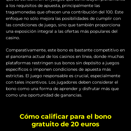
a los requisitos de apuesta, principalmente las
tragamonedas que ofrecen una contribución del 100. Este
enfoque no sólo mejora las posibilidades de cumplir con
las condiciones de juego, sino que también proporciona
una exposición integral a las ofertas más populares del
casino.
Comparativamente, este bono es bastante competitivo en
el panorama actual de los casinos en línea, donde muchas
plataformas restringen sus bonos sin depósito a juegos
específicos o imponen condiciones de apuesta más
estrictas. El juego responsable es crucial, especialmente
con tales incentivos. Los jugadores deben considerar el
bono como una forma de aprender y disfrutar más que
como una oportunidad de ganancias.
Cómo calificar para el bono
gratuito de 20 euros