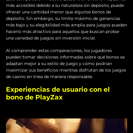
más accesible debido a su naturaleza sin depósito, puede
ofrecer una cantidad menor que algunos bonos de
depósito. Sin embargo, su límite máximo de ganancias
más bajo y su elegibilidad más amplia para juegos pueden
hacerlo más atractivo para aquellos que buscan probar
una variedad de juegos sin inversión inicial.
Al comprender estas comparaciones, los jugadores
pueden tomar decisiones informadas sobre qué bonos se
adaptan mejor a su estilo de juego y cómo podrían
maximizar sus beneficios mientras disfrutan de los juegos
de casino en línea de manera responsable.
Experiencias de usuario con el
bono de PlayZax