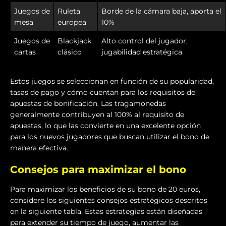
Juegos de
Ruleta
Borde de la cámara baja, aporta el
mesa
europea
10%
Juegos de
Blackjack
Alto control del jugador,
cartas
clásico
jugabilidad estratégica
Estos juegos se seleccionan en función de su popularidad,
tasas de pago y cómo cuentan para los requisitos de
apuestas de bonificación. Las tragamonedas
generalmente contribuyen al 100% al requisito de
apuestas, lo que las convierte en una excelente opción
para los nuevos jugadores que buscan utilizar el bono de
manera efectiva.
Consejos para maximizar el bono
Para maximizar los beneficios de su bono de 20 euros,
considere los siguientes consejos estratégicos descritos
en la siguiente tabla. Estas estrategias están diseñadas
para extender su tiempo de juego, aumentar las