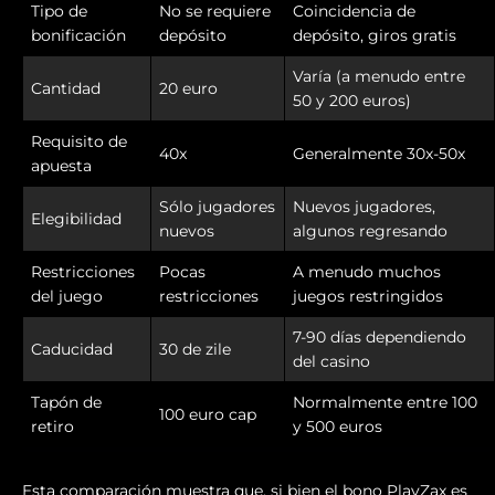
Tipo de
No se requiere
Coincidencia de
bonificación
depósito
depósito, giros gratis
Varía (a menudo entre
Cantidad
20 euro
50 y 200 euros)
Requisito de
40x
Generalmente 30x-50x
apuesta
Sólo jugadores
Nuevos jugadores,
Elegibilidad
nuevos
algunos regresando
Restricciones
Pocas
A menudo muchos
del juego
restricciones
juegos restringidos
7-90 días dependiendo
Caducidad
30 de zile
del casino
Tapón de
Normalmente entre 100
100 euro cap
retiro
y 500 euros
Esta comparación muestra que, si bien el bono PlayZax es