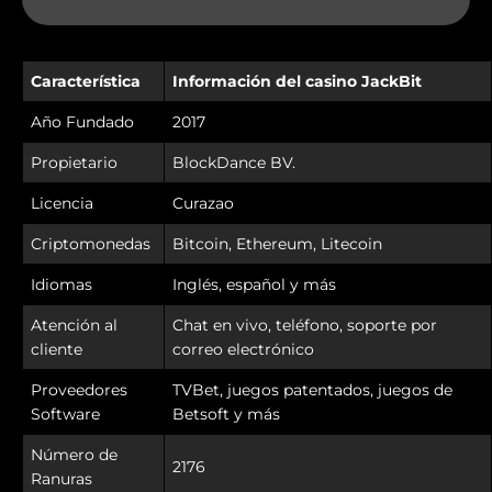
Característica
Información del casino JackBit
Año Fundado
2017
Propietario
BlockDance BV.
Licencia
Curazao
Criptomonedas
Bitcoin, Ethereum, Litecoin
Idiomas
Inglés, español y más
Atención al
Chat en vivo, teléfono, soporte por
cliente
correo electrónico
Proveedores
TVBet, juegos patentados, juegos de
Software
Betsoft y más
Número de
2176
Ranuras