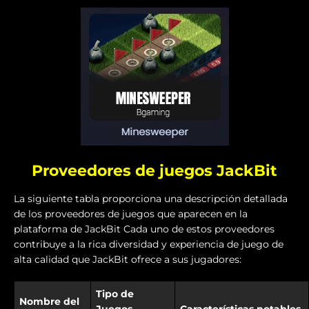
Proveedores de juegos JackBit
La siguiente tabla proporciona una descripción detallada
de los proveedores de juegos que aparecen en la
plataforma de JackBit Cada uno de estos proveedores
contribuye a la rica diversidad y experiencia de juego de
alta calidad que JackBit ofrece a sus jugadores:
Tipo de
Nombre del