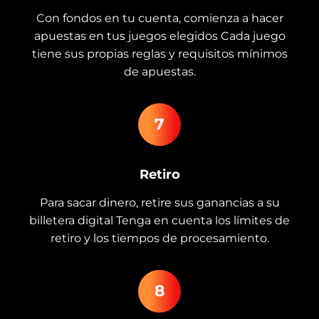
Con fondos en tu cuenta, comienza a hacer
apuestas en tus juegos elegidos Cada juego
tiene sus propias reglas y requisitos mínimos
de apuestas.
7
Retiro
Para sacar dinero, retire sus ganancias a su
billetera digital Tenga en cuenta los límites de
retiro y los tiempos de procesamiento.
8