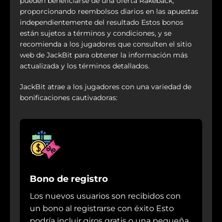
pueden beneficiarse de una oferta Rakeback,
proporcionando reembolsos diarios en las apuestas
independientemente del resultado Estos bonos
están sujetos a términos y condiciones, y se
recomienda a los jugadores que consulten el sitio
web de JackBit para obtener la información más
actualizada y los términos detallados.
JackBit atrae a los jugadores con una variedad de
bonificaciones cautivadoras:
Bono de registro
Los nuevos usuarios son recibidos con
un bono al registrarse con éxito Esto
podría incluir giros gratis o una pequeña