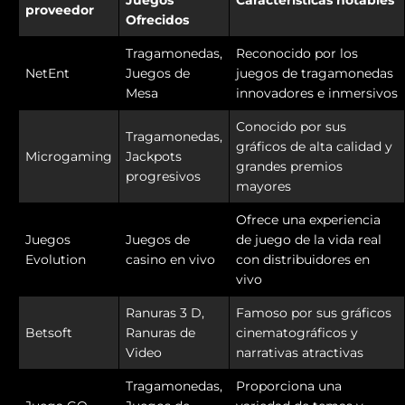
Juegos
Características notables
proveedor
Ofrecidos
Tragamonedas,
Reconocido por los
NetEnt
Juegos de
juegos de tragamonedas
Mesa
innovadores e inmersivos
Conocido por sus
Tragamonedas,
gráficos de alta calidad y
Microgaming
Jackpots
grandes premios
progresivos
mayores
Ofrece una experiencia
Juegos
Juegos de
de juego de la vida real
Evolution
casino en vivo
con distribuidores en
vivo
Ranuras 3 D,
Famoso por sus gráficos
Betsoft
Ranuras de
cinematográficos y
Video
narrativas atractivas
Tragamonedas,
Proporciona una