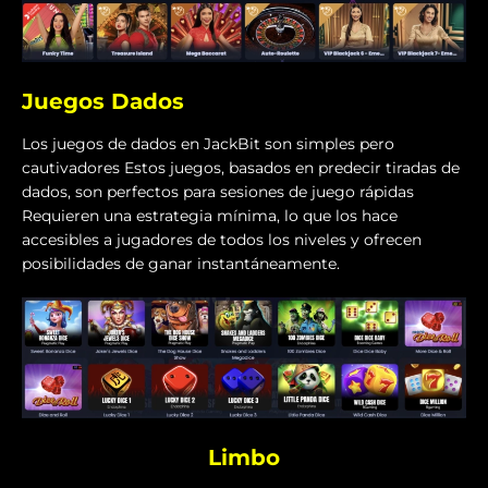
Juegos Dados
Los juegos de dados en JackBit son simples pero
cautivadores Estos juegos, basados en predecir tiradas de
dados, son perfectos para sesiones de juego rápidas
Requieren una estrategia mínima, lo que los hace
accesibles a jugadores de todos los niveles y ofrecen
posibilidades de ganar instantáneamente.
Limbo