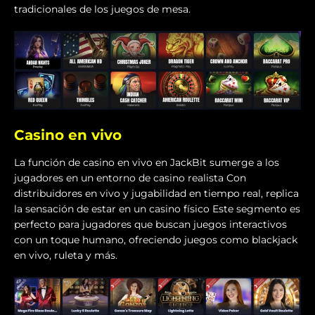
tradicionales de los juegos de mesa.
Casino en vivo
La función de casino en vivo en JackBit sumerge a los
jugadores en un entorno de casino realista Con
distribuidores en vivo y jugabilidad en tiempo real, replica
la sensación de estar en un casino físico Este segmento es
perfecto para jugadores que buscan juegos interactivos
con un toque humano, ofreciendo juegos como blackjack
en vivo, ruleta y más.