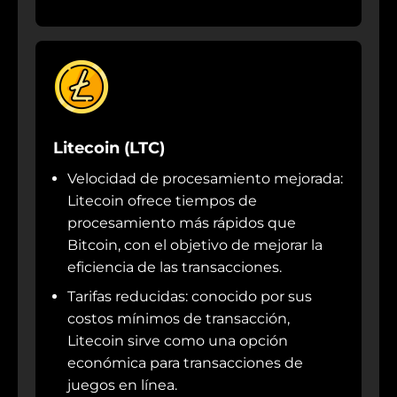
Litecoin (LTC)
Velocidad de procesamiento mejorada:
Litecoin ofrece tiempos de
procesamiento más rápidos que
Bitcoin, con el objetivo de mejorar la
eficiencia de las transacciones.
Tarifas reducidas: conocido por sus
costos mínimos de transacción,
Litecoin sirve como una opción
económica para transacciones de
juegos en línea.