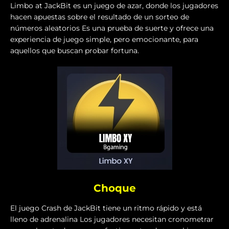
Limbo at JackBit es un juego de azar, donde los jugadores
hacen apuestas sobre el resultado de un sorteo de
números aleatorios Es una prueba de suerte y ofrece una
experiencia de juego simple, pero emocionante, para
aquellos que buscan probar fortuna.
Choque
El juego Crash de JackBit tiene un ritmo rápido y está
lleno de adrenalina Los jugadores necesitan cronometrar