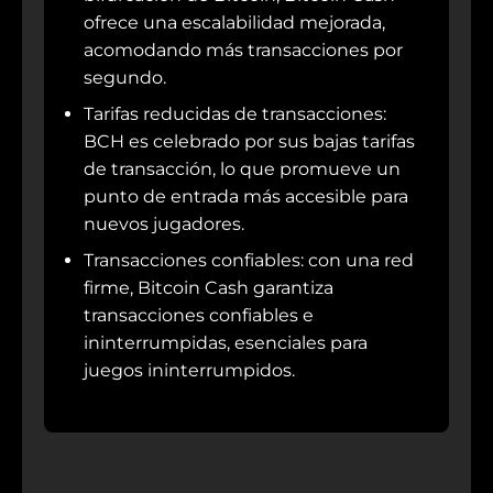
ofrece una escalabilidad mejorada,
acomodando más transacciones por
segundo.
Tarifas reducidas de transacciones:
BCH es celebrado por sus bajas tarifas
de transacción, lo que promueve un
punto de entrada más accesible para
nuevos jugadores.
Transacciones confiables: con una red
firme, Bitcoin Cash garantiza
transacciones confiables e
ininterrumpidas, esenciales para
juegos ininterrumpidos.