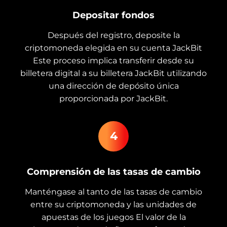
Depositar fondos
Después del registro, deposite la
criptomoneda elegida en su cuenta JackBit
Este proceso implica transferir desde su
billetera digital a su billetera JackBit utilizando
una dirección de depósito única
proporcionada por JackBit.
4
Comprensión de las tasas de cambio
Manténgase al tanto de las tasas de cambio
entre su criptomoneda y las unidades de
apuestas de los juegos El valor de la