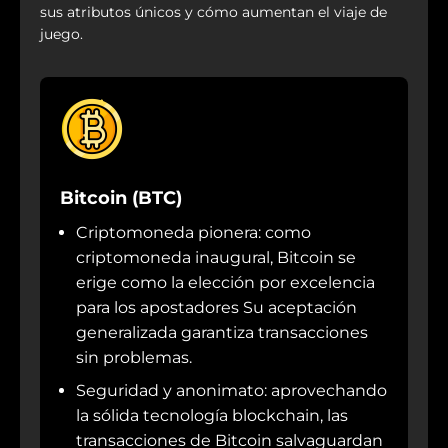
sus atributos únicos y cómo aumentan el viaje de
juego.
Bitcoin (BTC)
Criptomoneda pionera: como
criptomoneda inaugural, Bitcoin se
erige como la elección por excelencia
para los apostadores Su aceptación
generalizada garantiza transacciones
sin problemas.
Seguridad y anonimato: aprovechando
la sólida tecnología blockchain, las
transacciones de Bitcoin salvaguardan