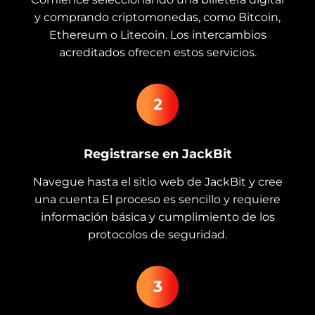
y comprando criptomonedas, como Bitcoin,
Ethereum o Litecoin. Los intercambios
acreditados ofrecen estos servicios.
2
Registrarse en JackBit
Navegue hasta el sitio web de JackBit y cree
una cuenta El proceso es sencillo y requiere
información básica y cumplimiento de los
protocolos de seguridad.
3