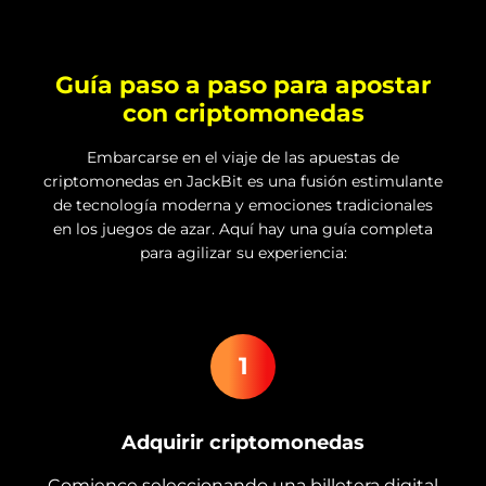
Guía paso a paso para apostar
con criptomonedas
Embarcarse en el viaje de las apuestas de
criptomonedas en JackBit es una fusión estimulante
de tecnología moderna y emociones tradicionales
en los juegos de azar. Aquí hay una guía completa
para agilizar su experiencia:
1
Adquirir criptomonedas
Comience seleccionando una billetera digital