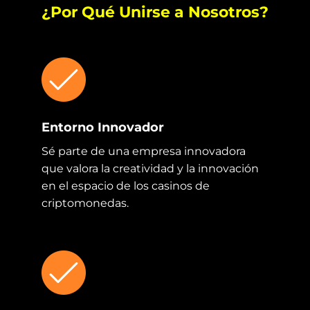
¿Por Qué Unirse a Nosotros?
Entorno Innovador
Sé parte de una empresa innovadora
que valora la creatividad y la innovación
en el espacio de los casinos de
criptomonedas.