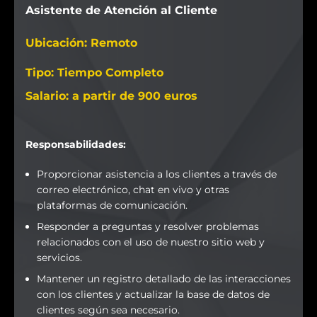
Asistente de Atención al Cliente
Ubicación: Remoto
Tipo: Tiempo Completo
Salario: a partir de 900 euros
Responsabilidades:
Proporcionar asistencia a los clientes a través de
correo electrónico, chat en vivo y otras
plataformas de comunicación.
Responder a preguntas y resolver problemas
relacionados con el uso de nuestro sitio web y
servicios.
Mantener un registro detallado de las interacciones
con los clientes y actualizar la base de datos de
clientes según sea necesario.