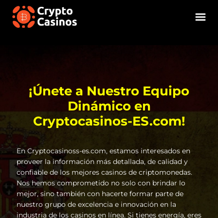
¡Únete a Nuestro Equipo
Dinámico en
Cryptocasinos-ES.com!
En Cryptocasinoss-es.com, estamos interesados en
proveer la información más detallada, de calidad y
confiable de los mejores casinos de criptomonedas.
Nos hemos comprometido no solo con brindar lo
mejor, sino también con hacerte formar parte de
nuestro grupo de excelencia e innovación en la
industria de los casinos en línea. Si tienes energía, eres