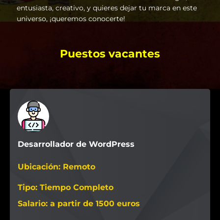
entusiasta, creativo, y quieres dejar tu marca en este
universo, ¡queremos conocerte!
Puestos vacantes
Desarrollador de WordPress
Ubicación: Remoto
Tipo: Tiempo Completo
Salario: a partir de 1500 euros