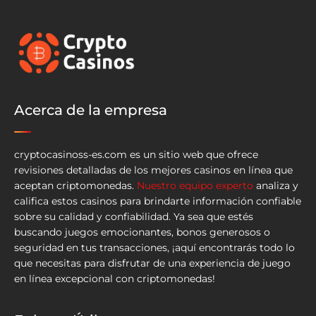
Acerca de la empresa
cryptocasinoss-es.com es un sitio web que ofrece
revisiones detalladas de los mejores casinos en línea que
aceptan criptomonedas.
Nuestro equipo experto
analiza y
califica estos casinos para brindarte información confiable
sobre su calidad y confiabilidad. Ya sea que estés
buscando juegos emocionantes, bonos generosos o
seguridad en tus transacciones, ¡aquí encontrarás todo lo
que necesitas para disfrutar de una experiencia de juego
en línea excepcional con criptomonedas!