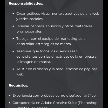
Responsabilidades:
Crear gráficos visualmente atractivos para la web
y redes sociales.
Diseñar banners, anuncios y otros materiales
promocionales.
Trabajar con el equipo de marketing para
desarrollar estrategias de marca.
Asegurar que todos los diseños sean
consistentes con las directrices de la empresa y
la imagen de marca.
Asistir en el diseño y la maquetación de páginas
web.
Requisitos:
Experiencia comprobada como diseñador gráfico.
Competencia en Adobe Creative Suite (Photoshop,