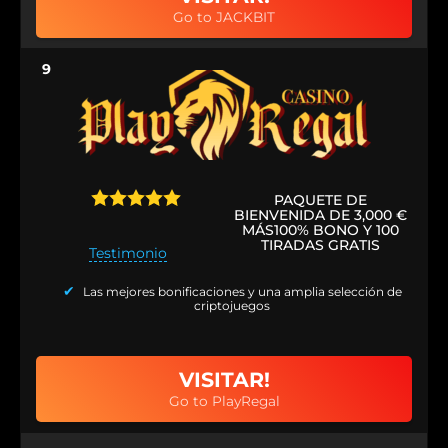
Go to JACKBIT
9
PAQUETE DE
BIENVENIDA DE 3,000 €
MÁS100% BONO Y 100
TIRADAS GRATIS
Testimonio
Las mejores bonificaciones y una amplia selección de
criptojuegos
VISITAR!
Go to PlayRegal