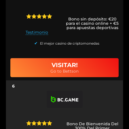
Bono sin depósito: €20
para el casino online + €5
para apuestas deportivas
Testimonio
El mejor casino de criptomonedas
VISITAR!
Go to Bettson
6
Bono De Bienvenida Del
300% Del Primer