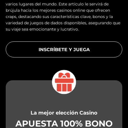
varios lugares del mundo. Este artículo le servirá de
brújula hacia los mejores casinos online que ofrecen
craps, destacando sus características clave, bonos y la
variedad de juegos de dados disponibles, asegurando que
su viaje sea emocionante y lucrativo.
INSCRÍBETE Y JUEGA
La mejor elección
Casino
APUESTA 100% BONO