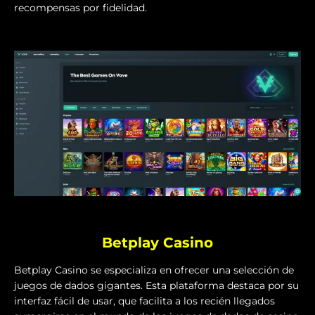
recompensas por fidelidad.
Betplay Casino
Betplay Casino se especializa en ofrecer una selección de
juegos de dados gigantes. Esta plataforma destaca por su
interfaz fácil de usar, que facilita a los recién llegados