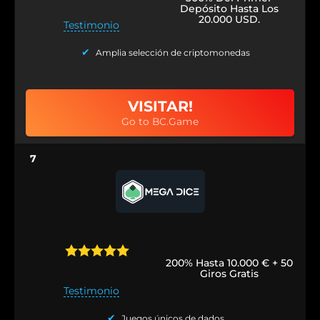
Depósito Hasta Los
20.000 USD.
Testimonio
Amplia selección de criptomonedas
VISITAR!
Go to BC.Game
7
200% Hasta 10.000 € + 50
Giros Gratis
Testimonio
Juegos únicos de dados