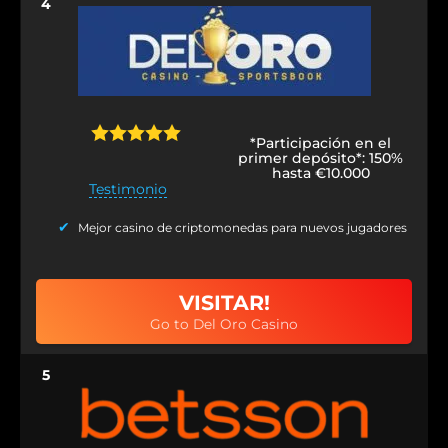
4
*Participación en el
primer depósito*: 150%
hasta €10.000
Testimonio
Mejor casino de criptomonedas para nuevos jugadores
VISITAR!
Go to Del Oro Casino
5