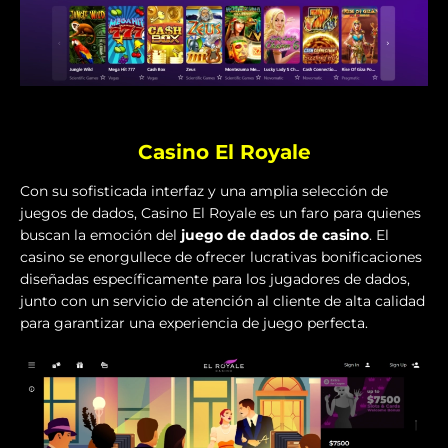
Casino El Royale
Con su sofisticada interfaz y una amplia selección de
juegos de dados, Casino El Royale es un faro para quienes
buscan la emoción del
juego de dados de casino
. El
casino se enorgullece de ofrecer lucrativas bonificaciones
diseñadas específicamente para los jugadores de dados,
junto con un servicio de atención al cliente de alta calidad
para garantizar una experiencia de juego perfecta.