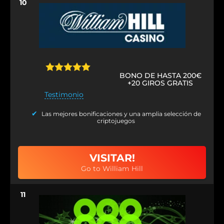
10
BONO DE HASTA 200€
+20 GIROS GRATIS
Testimonio
Las mejores bonificaciones y una amplia selección de
criptojuegos
VISITAR!
Go to William Hill
11