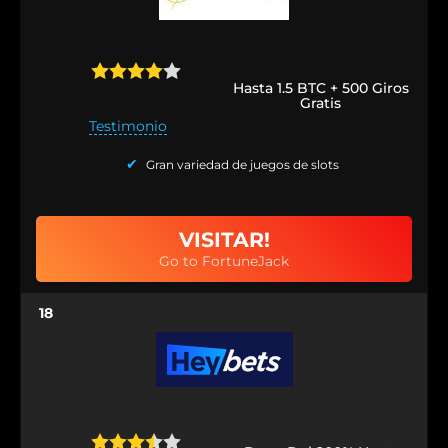
Hasta 1.5 BTC + 500 Giros
Gratis
Testimonio
Gran variedad de juegos de slots
VISITAR!
Go to FortuneJack
18