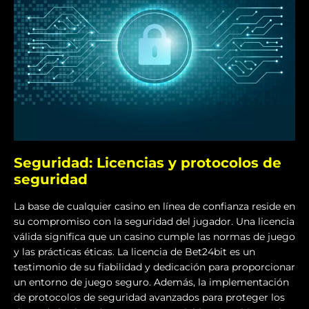
Seguridad: Licencias y protocolos de
seguridad
La base de cualquier casino en línea de confianza reside en
su compromiso con la seguridad del jugador. Una licencia
válida significa que un casino cumple las normas de juego
y las prácticas éticas. La licencia de Bet24bit es un
testimonio de su fiabilidad y dedicación para proporcionar
un entorno de juego seguro. Además, la implementación
de protocolos de seguridad avanzados para proteger los