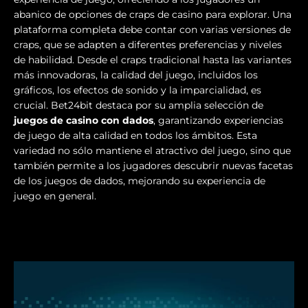
abanico de opciones de craps de casino para explorar. Una
plataforma completa debe contar con varias versiones de
craps, que se adapten a diferentes preferencias y niveles
de habilidad. Desde el craps tradicional hasta las variantes
más innovadoras, la calidad del juego, incluidos los
gráficos, los efectos de sonido y la imparcialidad, es
crucial. Bet24bit destaca por su amplia selección de
juegos de casino con dados
, garantizando experiencias
de juego de alta calidad en todos los ámbitos. Esta
variedad no sólo mantiene el atractivo del juego, sino que
también permite a los jugadores descubrir nuevas facetas
de los juegos de dados, mejorando su experiencia de
juego en general.