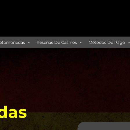
iptomonedas
Reseñas De Casinos
Métodos De Pago
das