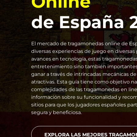
Online
de España 
El mercado de tragamonedas online de Espa
diversas experiencias de juego en diversas 
avances en tecnología, estas tragamonedas
entretenimiento sino también importante
ganar a través de intrincadas mecánicas de
atractivas. Esta guía tiene como objetivo na
complejidades de las tragamonedas en líne
información sobre su funcionalidad y rec
sitios para que los jugadores españoles par
segura y beneficiosa.
EXPLORA LAS MEJORES TRAGAMO