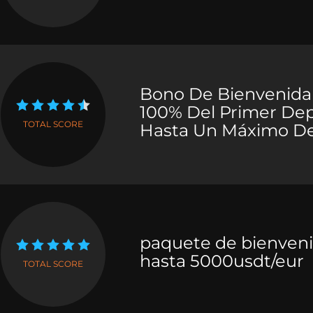
Bono De Bienvenida
100% Del Primer Dep
TOTAL SCORE
Hasta Un Máximo De
paquete de bienven
hasta 5000usdt/eur
TOTAL SCORE