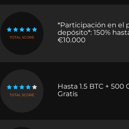
*Participación en el 
depósito*: 150% hast
TOTAL SCORE
€10.000
Hasta 1.5 BTC + 500 
Gratis
TOTAL SCORE