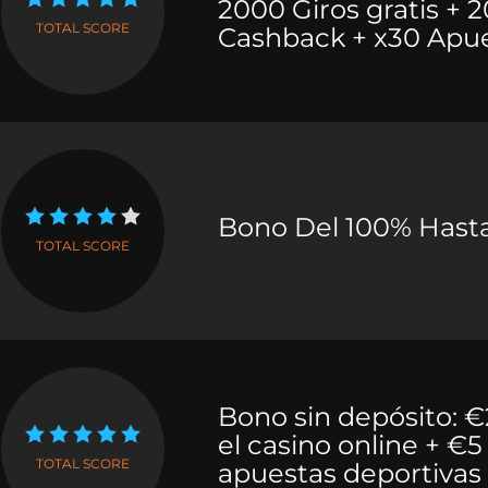
2000 Giros gratis + 
TOTAL SCORE
Cashback + x30 Apue
Bono Del 100% Hasta
TOTAL SCORE
Bono sin depósito: €
el casino online + €5
TOTAL SCORE
apuestas deportivas