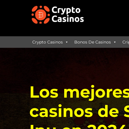
Crypto Casinos
Bonos De Casinos
Cr
Los mejore
casinos de 