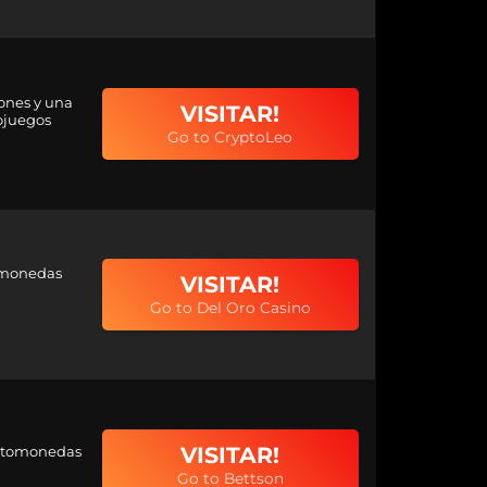
ones y una
VISITAR!
ojuegos
Go to CryptoLeo
omonedas
VISITAR!
Go to Del Oro Casino
VISITAR!
iptomonedas
Go to Bettson