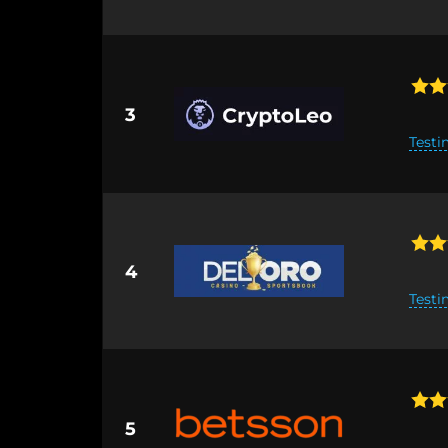
3
Test
4
Test
5