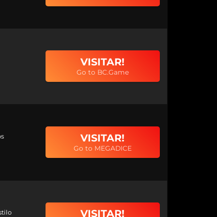
VISITAR!
Go to BC.Game
VISITAR!
os
Go to MEGADICE
VISITAR!
tilo