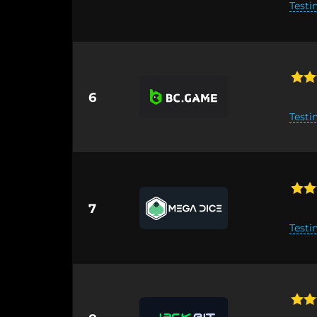
Test
6
Test
7
Test