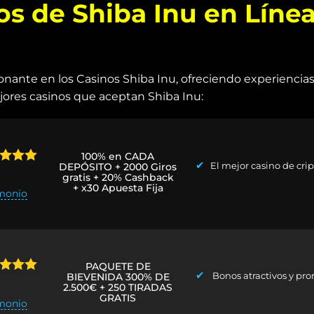
os de Shiba Inu en Líne
nte en los Casinos Shiba Inu, ofreciendo experiencias 
jores casinos que aceptan Shiba Inu:
100% en CADA
El mejor casino de cr
DEPÓSITO + 2000 Giros
gratis + 20% Cashback
+ x30 Apuesta Fija
imonio
PAQUETE DE
Bonos atractivos y pr
BIEVENIDA 300% DE
2.500€ + 250 TIRADAS
GRATIS
imonio