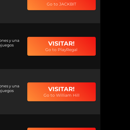
Go to JACKBIT
ones y una
VISITAR!
ojuegos
Go to PlayRegal
ones y una
VISITAR!
ojuegos
Go to William Hill