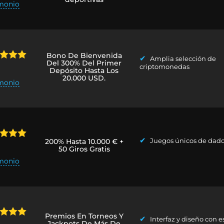
imonio
Bono De Bienvenida
Amplia selección de
Del 300% Del Primer
criptomonedas
Depósito Hasta Los
20.000 USD.
imonio
Juegos únicos de dad
200% Hasta 10.000 € +
50 Giros Gratis
imonio
Premios En Torneos Y
Interfaz y diseño con es
Jackpots De Más De