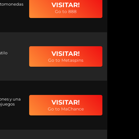
VISITAR!
iptomonedas
Go to 888
VISITAR!
tilo
Go to Metaspins
ones y una
VISITAR!
ojuegos
Go to MaChance