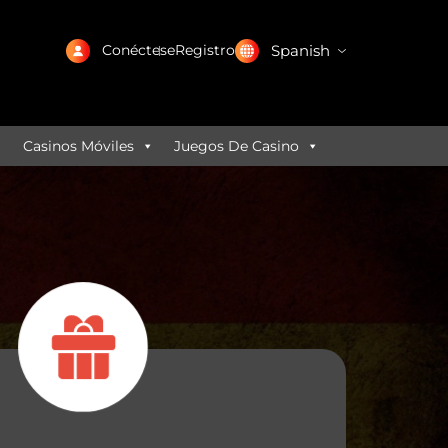
Conéctese
Registro
Spanish
Casinos Móviles
Juegos De Casino