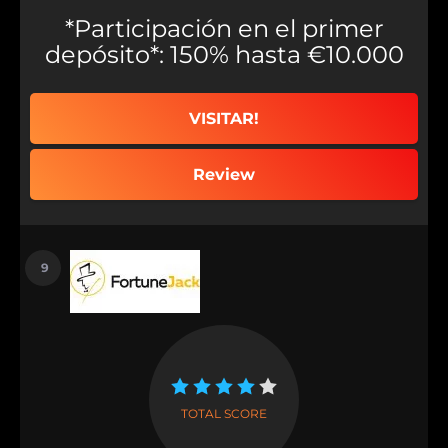
*Participación en el primer
depósito*: 150% hasta €10.000
VISITAR!
Review
9
TOTAL SCORE