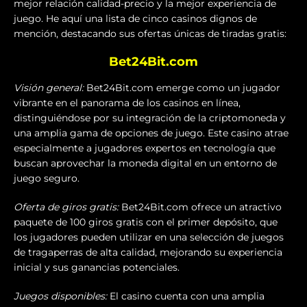
mejor relación calidad-precio y la mejor experiencia de
juego. He aquí una lista de cinco casinos dignos de
mención, destacando sus ofertas únicas de tiradas gratis:
Bet24Bit.com
Visión general:
Bet24Bit.com emerge como un jugador
vibrante en el panorama de los casinos en línea,
distinguiéndose por su integración de la criptomoneda y
una amplia gama de opciones de juego. Este casino atrae
especialmente a jugadores expertos en tecnología que
buscan aprovechar la moneda digital en un entorno de
juego seguro.
Oferta de giros gratis:
Bet24Bit.com ofrece un atractivo
paquete de 100 giros gratis con el primer depósito, que
los jugadores pueden utilizar en una selección de juegos
de tragaperras de alta calidad, mejorando su experiencia
inicial y sus ganancias potenciales.
Juegos disponibles:
El casino cuenta con una amplia