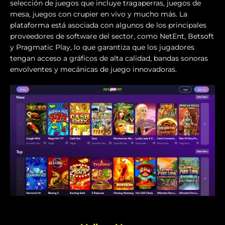
selección de juegos que incluye tragaperras, juegos de
mesa, juegos con crupier en vivo y mucho más. La
plataforma está asociada con algunos de los principales
proveedores de software del sector, como NetEnt, Betsoft
y Pragmatic Play, lo que garantiza que los jugadores
tengan acceso a gráficos de alta calidad, bandas sonoras
envolventes y mecánicas de juego innovadoras.