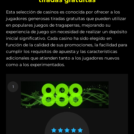
Esta selección de casinos es conocida por ofrecer a los
jugadores generosas tiradas gratuitas que pueden utilizar
en populares juegos de tragaperras, mejorando su
experiencia de juego sin necesidad de realizar un depósito
inicial significativo. Cada casino ha sido elegido en
función de la calidad de sus promociones, la facilidad para
cumplir los requisitos de apuesta y las características
adicionales que atienden tanto a los jugadores nuevos
como a los experimentados.
1