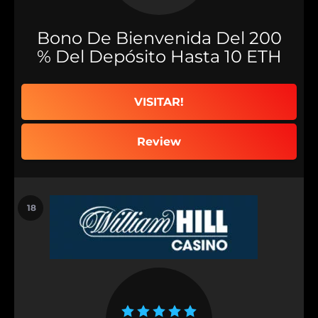
Bono De Bienvenida Del 200
% Del Depósito Hasta 10 ETH
VISITAR!
Review
18