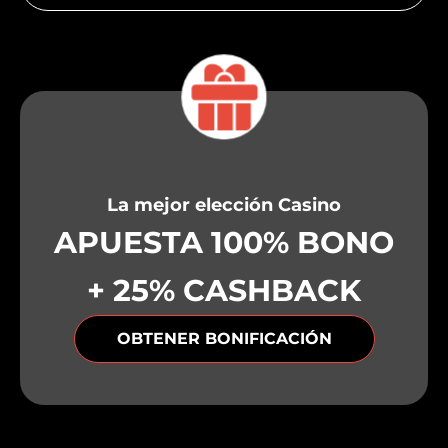
La mejor elección
Casino
APUESTA 100% BONO
+ 25% CASHBACK
OBTENER BONIFICACIÓN