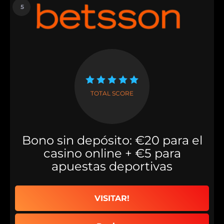
5
TOTAL SCORE
Bono sin depósito: €20 para el
casino online + €5 para
apuestas deportivas
VISITAR!