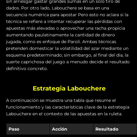
sin arriesgar gastar grandes sumas en un solo tiro de
dados. Por otro lado, Labouchere se basa en una
secuencia numérica para apostar Pero esto no aclara si la
técnica se refiere a intentar recuperar las pérdidas con
apuestas más elevadas o aprovechar una racha propicia
aumentando paulatinamente la cantidad de dinero
jugada, como es enfoque de Paroli. Ambas técnicas
pretenden domesticar la volatilidad del azar mediante un
esquema predeterminado; sin embargo, al final del día, la
suerte caprichosa del juego a menudo decide el resultado
definitivo concreto.
Estrategia Labouchere
A continuación se muestra una tabla que resume el
funcionamiento y las características clave de la estrategia
Labouchere en el contexto de las apuestas en la ruleta.
Paso
Acción
Resultado