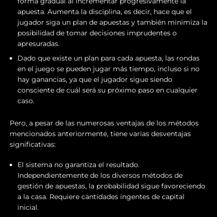
forma gradual al incrementar progresivamente la
apuesta. Aumenta la disciplina, es decir, hace que el
jugador siga un plan de apuestas y también minimiza la
posibilidad de tomar decisiones imprudentes o
apresuradas.
Dado que existe un plan para cada apuesta, las rondas
en el juego se pueden jugar más tiempo, incluso si no
hay ganancias, ya que el jugador sigue siendo
consciente de cuál será su próximo paso en cualquier
caso.
Pero, a pesar de las numerosas ventajas de los métodos
mencionados anteriormente, tiene varias desventajas
significativas:
El sistema no garantiza el resultado.
Independientemente de los diversos métodos de
gestión de apuestas, la probabilidad sigue favoreciendo
a la casa. Requiere cantidades ingentes de capital
inicial.