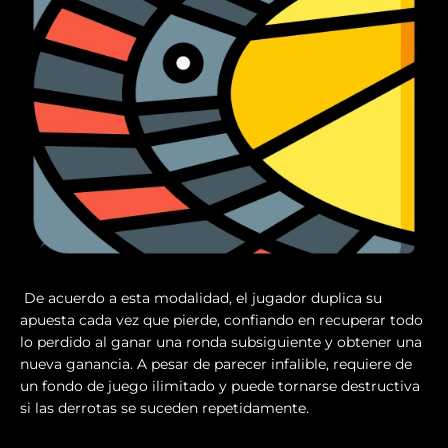
De acuerdo a esta modalidad, el jugador duplica su
apuesta cada vez que pierde, confiando en recuperar todo
lo perdido al ganar una ronda subsiguiente y obtener una
nueva ganancia. A pesar de parecer infalible, requiere de
un fondo de juego ilimitado y puede tornarse destructiva
si las derrotas se suceden repetidamente.