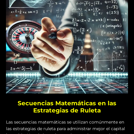
Secuencias Matemáticas en las
Estrategias de Ruleta
Las secuencias matemáticas se utilizan comúnmente en
las estrategias de ruleta para administrar mejor el capital