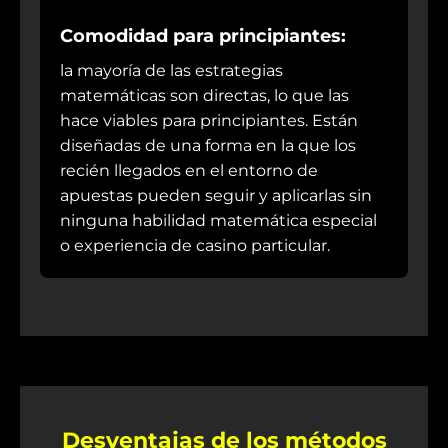
Comodidad para principiantes:
la mayoría de las estrategias
matemáticas son directas, lo que las
hace viables para principiantes. Están
diseñadas de una forma en la que los
recién llegados en el entorno de
apuestas pueden seguir y aplicarlas sin
ninguna habilidad matemática especial
o experiencia de casino particular.
Desventajas de los métodos