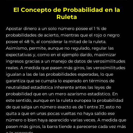
El Concepto de Probabilidad en la
Ruleta
Apostar dinero a un solo número posee el 1 % de
probabilidades de acierto, mientras que el rojo o negro
posee el 48 %, al considerar la mitad de la ruleta.
Asimismo, permite, aunque no regulado, regular las
expectativas y, como en el ejemplo dardo, maximizar
ingresos gracias a un manejo de datos de verosimilitudes
reales. A medida que pasen más giros, las verosimilitudes
igualan a las de las probabilidades esperadas, lo que
garantiza que se cumpla lo esperado en términos de
neutralidad estadística inherente antes las leyes de
probabilidad que en un mero azarismo estadístico. En
este sentido, aunque en la ruleta europea la probabilidad
de que salga un número exacto es de 1 entre 37, esto no
quita a que en unas pocas vueltas no haya salido ese
número o bien haya aparecido varias veces. A medida que
pasen más giros, la barra tiende a parecerse cada vez más