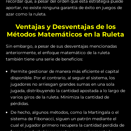
recordar que, a pesar del orden que esta estrategia puede
aportar, no existe ninguna garantía de éxito en juegos de
azar como la ruleta.
Ventajas y Desventajas de los
Métodos Matemáticos en la Ruleta
Sin embargo, a pesar de sus desventajas mencionadas
anteriormente, el enfoque matemático de la ruleta
también tiene una serie de beneficios:
Permite gestionar de manera más eficiente el capital
disponible. Por el contrario, al seguir el sistema, los
jugadores no arriesgan grandes sumas en una sola
jugada, distribuyendo la cantidad apostada a lo largo de
varios giros de la ruleta. Minimiza la cantidad de
pérdidas.
De hecho, algunos métodos, como la Martingala o el
sistema de Fibonacci, siguen un patrón mediante el
cual el jugador primero recupera la cantidad perdida de