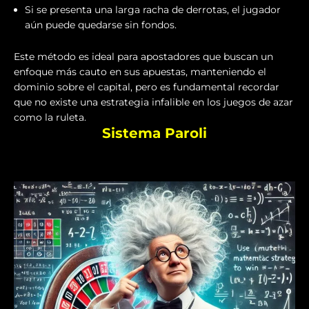
Si se presenta una larga racha de derrotas, el jugador
aún puede quedarse sin fondos.
Este método es ideal para apostadores que buscan un
enfoque más cauto en sus apuestas, manteniendo el
dominio sobre el capital, pero es fundamental recordar
que no existe una estrategia infalible en los juegos de azar
como la ruleta.
Sistema Paroli