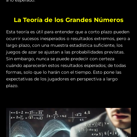
a lo esperado.
La Teoría de los Grandes Números
Esta teoría es útil para entender que a corto plazo pueden
ocurrir sucesos inesperados o resultados extremos, pero a
largo plazo, con una muestra estadística suficiente, los
juegos de azar se ajustan a las probabilidades previstas.
Sin embargo, nunca se puede predecir con certeza
cuándo aparecerán estos resultados esperados; de todas
formas, solo que lo harán con el tiempo. Esto pone las
expectativas de los jugadores en perspectiva a largo
plazo.