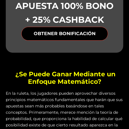
APUESTA 100% BONO
+ 25% CASHBACK
OBTENER BONIFICACIÓN
¿Se Puede Ganar Mediante un
Enfoque Matemático?
En la ruleta, los jugadores pueden aprovechar diversos
principios matemáticos fundamentales que harán que sus
apuestas sean más probables basándose en tales
conceptos. Primeramente, merece mención la teoría de
probabilidad, que proporciona la habilidad de calcular qué
posibilidad existe de que cierto resultado aparezca en la