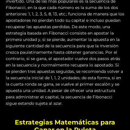
invertido. Una de las más populares es la secuencia de
Fibonacci, en la que cada número es la suma de los dos
anteriores: 1, 1, 2, 3, 5, 8, 13, etc.; funciona de manera que los
apostadores no pierdan todo su capital e incluso puedan
recuperar las apuestas perdidas. De este modo, una
estrategia basada en Fibonacci consiste en apostar la
primera unidad y, si se pierde, aumentar la apuesta en la
siguiente cantidad de la secuencia para que la inversión
crezca paulatinamente hasta obtener ganancias. Por el
contrario, si se gana, el apostador vuelve dos pasos atrás
en la secuencia y normalmente recupera lo apostado. Si
se pierden tres apuestas seguidas, se recomienda volver a
la secuencia inicial de 1, 1, 2 unidades; de esta forma, si en
la cuarta ronda se gana, se vuelve al primer escalón y se
apuesta una unidad. A pesar de ofrecer una estructura
para administrar el capital, la secuencia de Fibonacci
sigue estando sujeta al azar.
Estrategias Matemáticas para
Ganar en la Ruleta