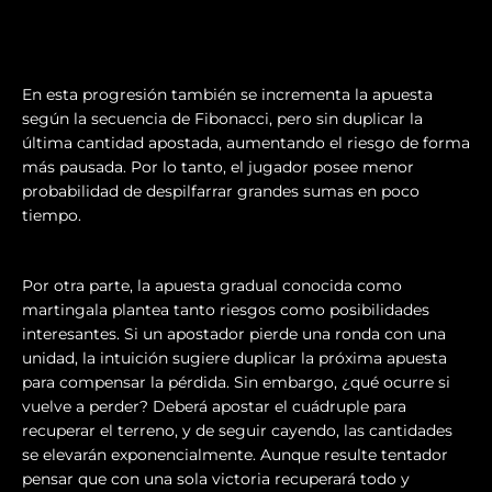
En esta progresión también se incrementa la apuesta
según la secuencia de Fibonacci, pero sin duplicar la
última cantidad apostada, aumentando el riesgo de forma
más pausada. Por lo tanto, el jugador posee menor
probabilidad de despilfarrar grandes sumas en poco
tiempo.
Por otra parte, la apuesta gradual conocida como
martingala plantea tanto riesgos como posibilidades
interesantes. Si un apostador pierde una ronda con una
unidad, la intuición sugiere duplicar la próxima apuesta
para compensar la pérdida. Sin embargo, ¿qué ocurre si
vuelve a perder? Deberá apostar el cuádruple para
recuperar el terreno, y de seguir cayendo, las cantidades
se elevarán exponencialmente. Aunque resulte tentador
pensar que con una sola victoria recuperará todo y