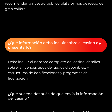
recomienden a nuestro público plataformas de juego de
gran calibre.
¿Qué información debo incluir sobre el casino al
presentarlo?
Debe incluir el nombre completo del casino, detalles
sobre la licencia, tipos de juegos disponibles, y
estructuras de bonificaciones y programas de
fidelización.
¿Qué sucede después de que envío la información
del casino?