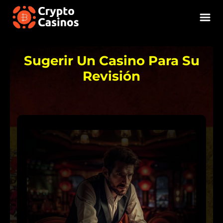
Sugerir Un Casino Para Su
Revisión