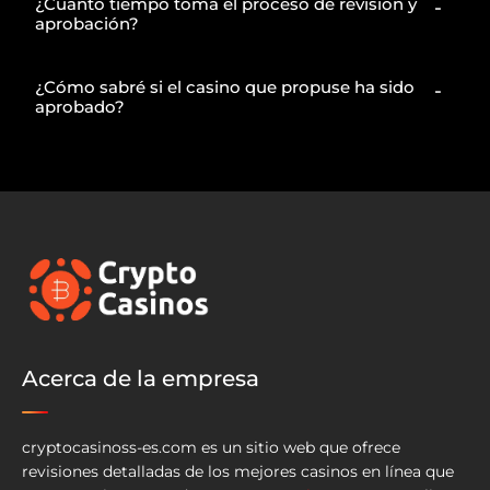
¿Cuánto tiempo toma el proceso de revisión y
aprobación?
¿Cómo sabré si el casino que propuse ha sido
aprobado?
Acerca de la empresa
cryptocasinoss-es.com es un sitio web que ofrece
revisiones detalladas de los mejores casinos en línea que