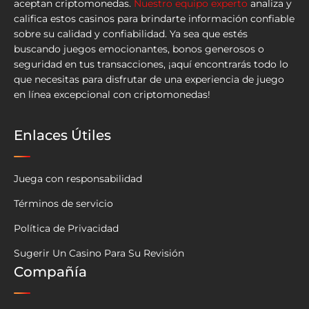
aceptan criptomonedas.
Nuestro equipo experto
analiza y
califica estos casinos para brindarte información confiable
sobre su calidad y confiabilidad. Ya sea que estés
buscando juegos emocionantes, bonos generosos o
seguridad en tus transacciones, ¡aquí encontrarás todo lo
que necesitas para disfrutar de una experiencia de juego
en línea excepcional con criptomonedas!
Enlaces Útiles
Juega con responsabilidad
Términos de servicio
Política de Privacidad
Sugerir Un Casino Para Su Revisión
Compañía