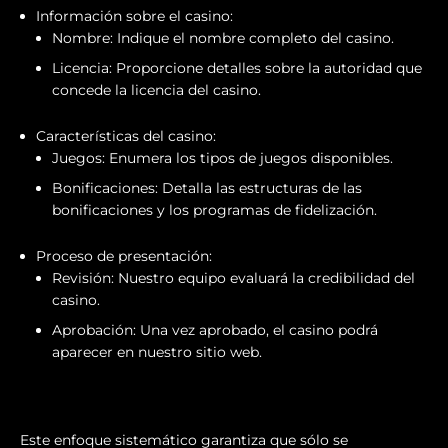
Información sobre el casino:
Nombre: Indique el nombre completo del casino.
Licencia: Proporcione detalles sobre la autoridad que
concede la licencia del casino.
Características del casino:
Juegos: Enumera los tipos de juegos disponibles.
Bonificaciones: Detalla las estructuras de las
bonificaciones y los programas de fidelización.
Proceso de presentación:
Revisión: Nuestro equipo evaluará la credibilidad del
casino.
Aprobación: Una vez aprobado, el casino podrá
aparecer en nuestro sitio web.
Este enfoque sistemático garantiza que sólo se