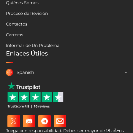
Quiénes Somos
Proceso de Revisión
Contactos
Carreras
Informar de Un Problema
Enlaces Útiles
Spanish
Juega con responsabilidad. Debes ser mayor de 18 aÃ±os