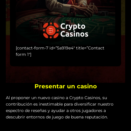
[contact-form-7 id=”5a919e4″ title=”Contact
form 1″]
Presentar un casino
Al proponer un nuevo casino a Crypto Casinos, su
contribución es inestimable para diversificar nuestro
espectro de reseñas y ayudar a otros jugadores a
descubrir entornos de juego de buena reputación.