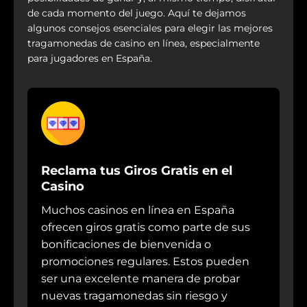
de cada momento del juego. Aquí te dejamos
algunos consejos esenciales para elegir las mejores
tragamonedas de casino en línea, especialmente
para jugadores en España.
Reclama tus Giros Gratis en el
Casino
Muchos casinos en línea en España
ofrecen giros gratis como parte de sus
bonificaciones de bienvenida o
promociones regulares. Estos pueden
ser una excelente manera de probar
nuevas tragamonedas sin riesgo y