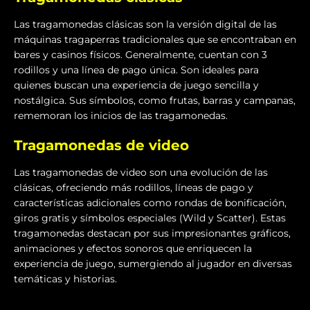
Las tragamonedas clásicas son la versión digital de las
máquinas tragaperras tradicionales que se encontraban en
bares y casinos físicos. Generalmente, cuentan con 3
rodillos y una línea de pago única. Son ideales para
quienes buscan una experiencia de juego sencilla y
nostálgica. Sus símbolos, como frutas, barras y campanas,
rememoran los inicios de las tragamonedas.
Tragamonedas de video
Las tragamonedas de video son una evolución de las
clásicas, ofreciendo más rodillos, líneas de pago y
características adicionales como rondas de bonificación,
giros gratis y símbolos especiales (Wild y Scatter). Estas
tragamonedas destacan por sus impresionantes gráficos,
animaciones y efectos sonoros que enriquecen la
experiencia de juego, sumergiendo al jugador en diversas
temáticas y historias.