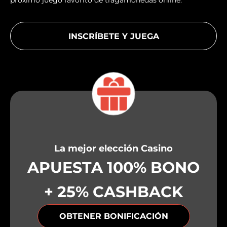
próximo juego favorito de tragamonedas online.
INSCRÍBETE Y JUEGA
La mejor elección
Casino
APUESTA 100% BONO
+ 25% CASHBACK
OBTENER BONIFICACIÓN