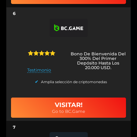
6
Bono De Bienvenida Del
300% Del Primer
Depósito Hasta Los
20.000 USD.
Testimonio
Amplia selección de criptomonedas
VISITAR!
Go to BC.Game
7