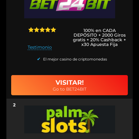
100% en CADA
DEPÓSITO + 2000 Giros
gratis + 20% Cashback +
x30 Apuesta Fija
Testimonio
El mejor casino de criptomonedas
VISITAR!
Go to BET24BIT
2