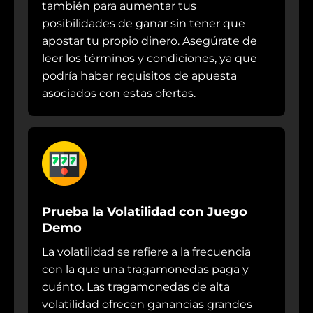
también para aumentar tus
posibilidades de ganar sin tener que
apostar tu propio dinero. Asegúrate de
leer los términos y condiciones, ya que
podría haber requisitos de apuesta
asociados con estas ofertas.
Prueba la Volatilidad con Juego
Demo
La volatilidad se refiere a la frecuencia
con la que una tragamonedas paga y
cuánto. Las tragamonedas de alta
volatilidad ofrecen ganancias grandes