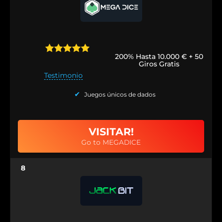
200% Hasta 10.000 € + 50
Giros Gratis
Testimonio
Juegos únicos de dados
VISITAR!
Go to MEGADICE
8