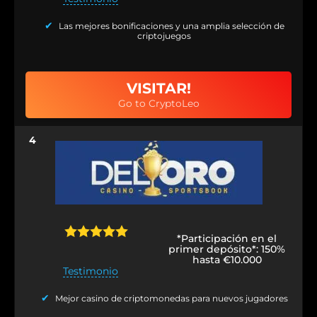
Las mejores bonificaciones y una amplia selección de
criptojuegos
VISITAR!
Go to CryptoLeo
4
*Participación en el
primer depósito*: 150%
hasta €10.000
Testimonio
Mejor casino de criptomonedas para nuevos jugadores