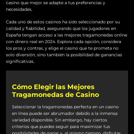
casino que mejor se adapte a tus preferencias y
necesidades.
Cada uno de estos casinos ha sido seleccionado por su
calidad y fiabilidad, asegurando que los jugadores en
España tengan acceso a las mejores tragamonedas online
con dinero real en 2024. Explora cada opción, considera
los pros y contras, y elige el casino que te prometa no
solo diversión, sino también la posibilidad de ganancias
significativas.
Cómo Elegir las Mejores
Tragamonedas de Casino
Seleccionar la tragamonedas perfecta en un casino
en línea puede ser abrumador debido a la inmensa
variedad disponible. Sin embargo, hay ciertos
criterios que puedes seguir para maximizar tus
posibilidades de ganar y, al mismo tiempo, disfrutar