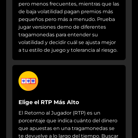
pero menos frecuentes, mientras que las
de baja volatilidad pagan premios más
pequeños pero más a menudo. Prueba
jugar versiones demo de diferentes
tragamonedas para entender su
volatilidad y decidir cuál se ajusta mejor
a tu estilo de juego y tolerancia al riesgo.
Elige el RTP Más Alto
El Retorno al Jugador (RTP) es un
porcentaje que indica cuánto del dinero
que apuestas en una tragamonedas se
te devuelve a lo largo del tiempo. Buscar