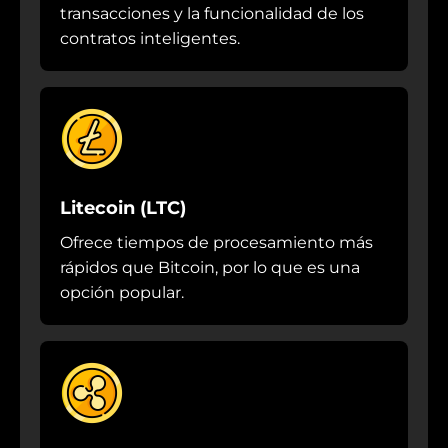
transacciones y la funcionalidad de los
contratos inteligentes.
Litecoin (LTC)
Ofrece tiempos de procesamiento más
rápidos que Bitcoin, por lo que es una
opción popular.