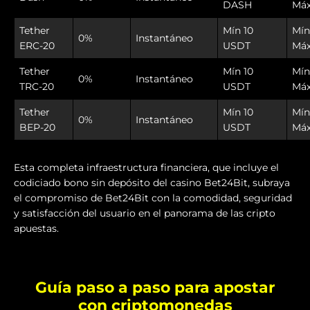
DASH
Máx
Tether
Mín 10
Mín
0%
Instantáneo
ERC-20
USDT
Máx
Tether
Mín 10
Mín
0%
Instantáneo
TRC-20
USDT
Máx
Tether
Mín 10
Mín
0%
Instantáneo
BEP-20
USDT
Máx
Esta completa infraestructura financiera, que incluye el
codiciado bono sin depósito del casino Bet24Bit, subraya
el compromiso de Bet24Bit con la comodidad, seguridad
y satisfacción del usuario en el panorama de las cripto
apuestas.
Guía paso a paso para apostar
con criptomonedas