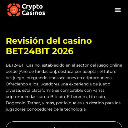
Revisión del casino
BET24BIT 2026
BET24BIT Casino, establecido en el sector del juego online
desde [Año de fundación], destaca por adoptar el futuro
del juego integrando transacciones en criptomoneda.
Ofreciendo a los jugadores una experiencia de juego
diversa, esta plataforma es compatible con varias
criptomonedas como Bitcoin, Ethereum, Litecoin,
Dogecoin, Tether, y más, por lo que es un destino para los
jugadores conocedores de la tecnología.