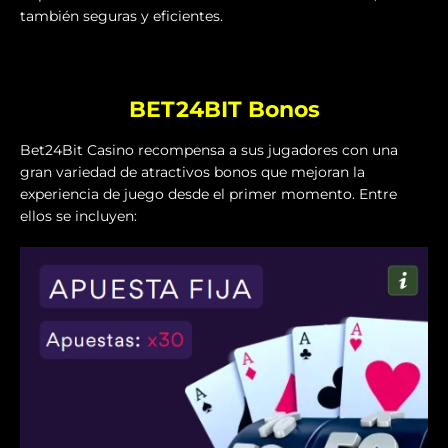
también seguras y eficientes.
BET24BIT Bonos
Bet24Bit Casino recompensa a sus jugadores con una
gran variedad de atractivos bonos que mejoran la
experiencia de juego desde el primer momento. Entre
ellos se incluyen: