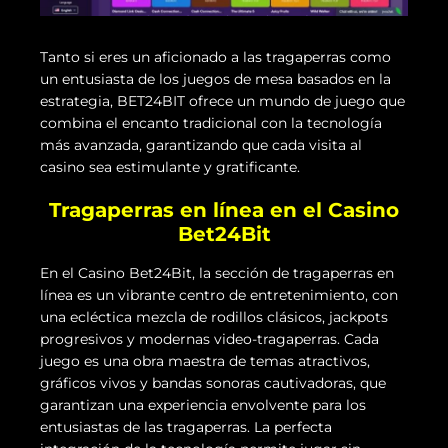
Tanto si eres un aficionado a las tragaperras como
un entusiasta de los juegos de mesa basados en la
estrategia, BET24BIT ofrece un mundo de juego que
combina el encanto tradicional con la tecnología
más avanzada, garantizando que cada visita al
casino sea estimulante y gratificante.
Tragaperras en línea en el Casino
Bet24Bit
En el Casino Bet24Bit, la sección de tragaperras en
línea es un vibrante centro de entretenimiento, con
una ecléctica mezcla de rodillos clásicos, jackpots
progresivos y modernas video-tragaperras. Cada
juego es una obra maestra de temas atractivos,
gráficos vivos y bandas sonoras cautivadoras, que
garantizan una experiencia envolvente para los
entusiastas de las tragaperras. La perfecta