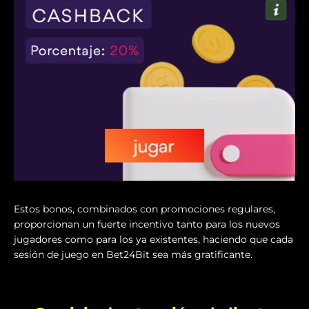
Estos bonos, combinados con promociones regulares,
proporcionan un fuerte incentivo tanto para los nuevos
jugadores como para los ya existentes, haciendo que cada
sesión de juego en Bet24Bit sea más gratificante.