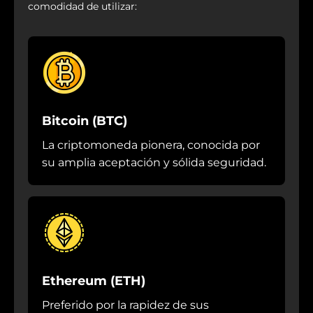
comodidad de utilizar:
Bitcoin (BTC)
La criptomoneda pionera, conocida por
su amplia aceptación y sólida seguridad.
Ethereum (ETH)
Preferido por la rapidez de sus