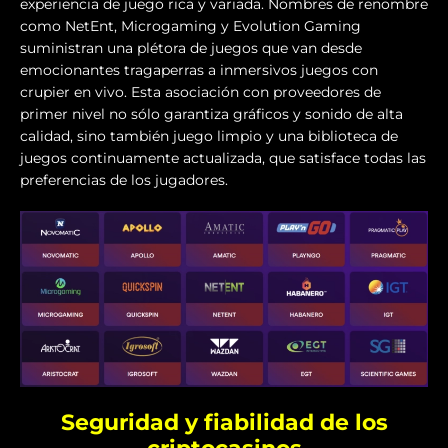
experiencia de juego rica y variada. Nombres de renombre
como NetEnt, Microgaming y Evolution Gaming
suministran una plétora de juegos que van desde
emocionantes tragaperras a inmersivos juegos con
crupier en vivo. Esta asociación con proveedores de
primer nivel no sólo garantiza gráficos y sonido de alta
calidad, sino también juego limpio y una biblioteca de
juegos continuamente actualizada, que satisface todas las
preferencias de los jugadores.
Seguridad y fiabilidad de los