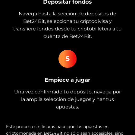
Depositar fondos
Navega hasta la sección de depósitos de
Bet24Bit, selecciona tu criptodivisa y
transfiere fondos desde tu criptobilletera a tu
cuenta de Bet24Bit.
5
Empiece a jugar
Una vez confirmado tu depósito, navega por
la amplia selección de juegos y haz tus
apuestas.
Este proceso sin fisuras hace que las apuestas en
criptomoneda en Bet24Bit no sólo sean accesibles, sino