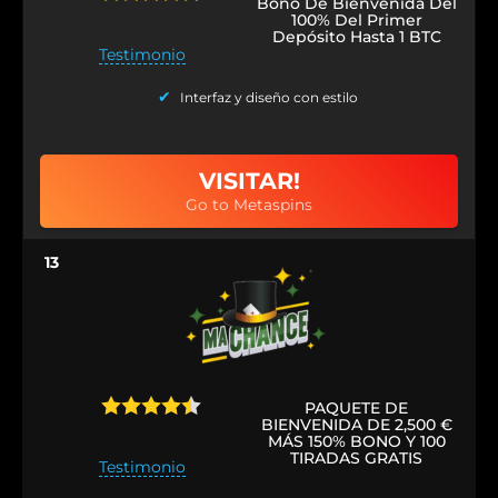
Bono De Bienvenida Del
100% Del Primer
Depósito Hasta 1 BTC
Testimonio
Interfaz y diseño con estilo
VISITAR!
Go to Metaspins
13
PAQUETE DE
BIENVENIDA DE 2,500 €
MÁS 150% BONO Y 100
TIRADAS GRATIS
Testimonio