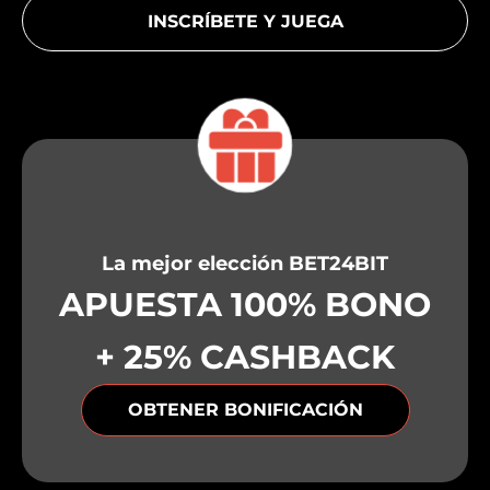
INSCRÍBETE Y JUEGA
La mejor elección
BET24BIT
APUESTA 100% BONO
+ 25% CASHBACK
OBTENER BONIFICACIÓN