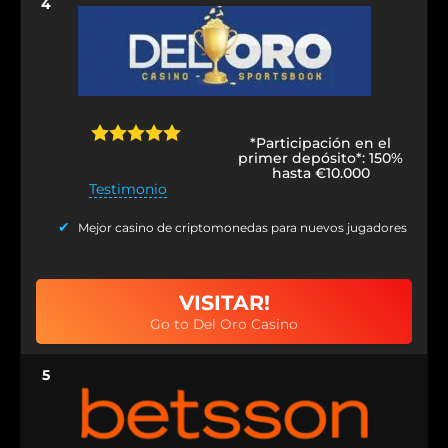
4
*Participación en el
primer depósito*: 150%
hasta €10.000
Testimonio
Mejor casino de criptomonedas para nuevos jugadores
VISITAR!
Go to Del Oro Casino
5