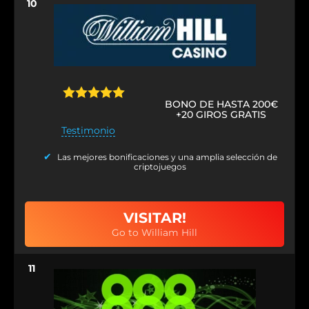
10
BONO DE HASTA 200€
+20 GIROS GRATIS
Testimonio
Las mejores bonificaciones y una amplia selección de
criptojuegos
VISITAR!
Go to William Hill
11