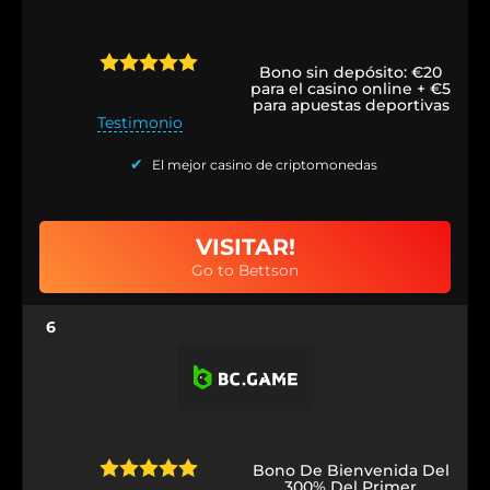
Bono sin depósito: €20
para el casino online + €5
para apuestas deportivas
Testimonio
El mejor casino de criptomonedas
VISITAR!
Go to Bettson
6
Bono De Bienvenida Del
300% Del Primer