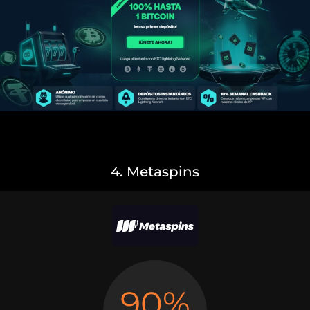
4. Metaspins
90%