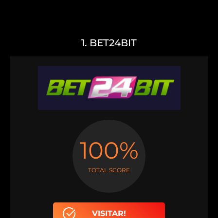
1. BET24BIT
100%
TOTAL SCORE
VISITAR!