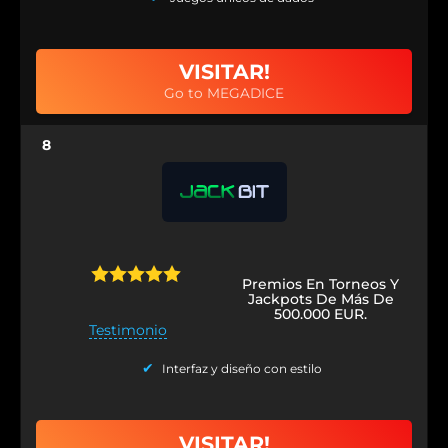
VISITAR!
Go to MEGADICE
8
Premios En Torneos Y
Jackpots De Más De
500.000 EUR.
Testimonio
Interfaz y diseño con estilo
VISITAR!