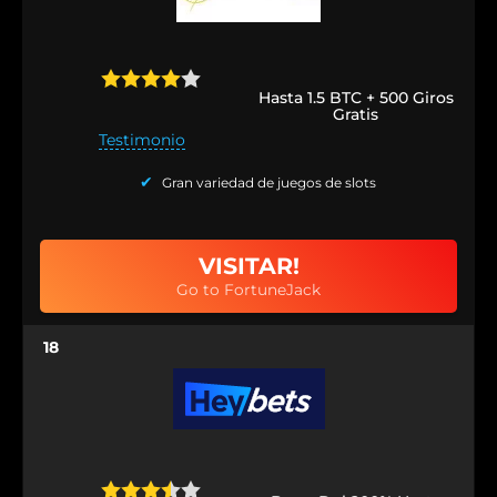
Hasta 1.5 BTC + 500 Giros
Gratis
Testimonio
Gran variedad de juegos de slots
VISITAR!
Go to FortuneJack
18