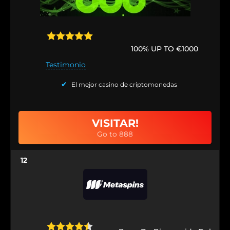
100% UP TO €1000
Testimonio
El mejor casino de criptomonedas
VISITAR!
Go to 888
12