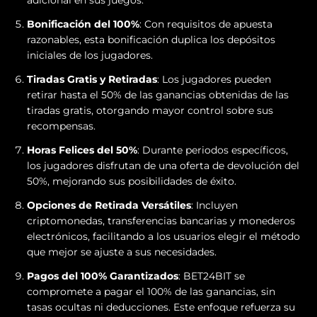
adicional en sus juegos.
Bonificación del 100%
: Con requisitos de apuesta
razonables, esta bonificación duplica los depósitos
iniciales de los jugadores.
Tiradas Gratis y Retiradas
: Los jugadores pueden
retirar hasta el 50% de las ganancias obtenidas de las
tiradas gratis, otorgando mayor control sobre sus
recompensas.
Horas Felices del 50%
: Durante periodos específicos,
los jugadores disfrutan de una oferta de devolución del
50%, mejorando sus posibilidades de éxito.
Opciones de Retirada Versátiles
: Incluyen
criptomonedas, transferencias bancarias y monederos
electrónicos, facilitando a los usuarios elegir el método
que mejor se ajuste a sus necesidades.
Pagos del 100% Garantizados
: BET24BIT se
compromete a pagar el 100% de las ganancias, sin
tasas ocultas ni deducciones. Este enfoque refuerza su