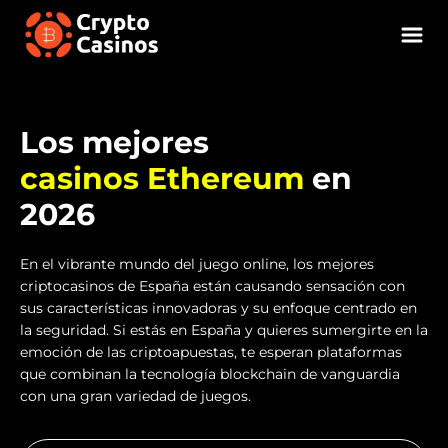
Los mejores
casinos Ethereum
en
2026
En el vibrante mundo del juego online, los mejores
criptocasinos de España están causando sensación con
sus características innovadoras y su enfoque centrado en
la seguridad. Si estás en España y quieres sumergirte en la
emoción de las criptoapuestas, te esperan plataformas
que combinan la tecnología blockchain de vanguardia
con una gran variedad de juegos.