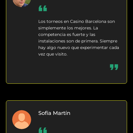
Los torneos en Casino Barcelona son
simplemente los mejores. La
competencia es fuerte y las
instalaciones son de primera. Siempre
hay algo nuevo que experimentar cada
vez que visito.
Sofía Martín