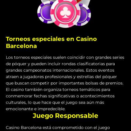
Torneos especiales en Casino
Barcelona
Los torneos especiales suelen coincidir con grandes series
de póquer y pueden incluir rondas clasificatorias para
grandes campeonatos internacionales. Estos eventos
atraen a jugadores profesionales y estrellas del póquer
que buscan competir por importantes bolsas de premios.
El casino también organiza torneos temáticos para
conmemorar fechas significativas o acontecimientos
culturales, lo que hace que el juego sea aún más
emocionante e impredecible.
Juego Responsable
Casino Barcelona está comprometido con el juego