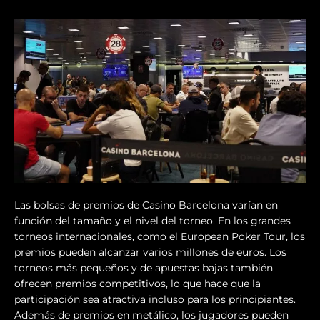
Las bolsas de premios de Casino Barcelona varían en
función del tamaño y el nivel del torneo. En los grandes
torneos internacionales, como el European Poker Tour, los
premios pueden alcanzar varios millones de euros. Los
torneos más pequeños y de apuestas bajas también
ofrecen premios competitivos, lo que hace que la
participación sea atractiva incluso para los principiantes.
Además de premios en metálico, los jugadores pueden