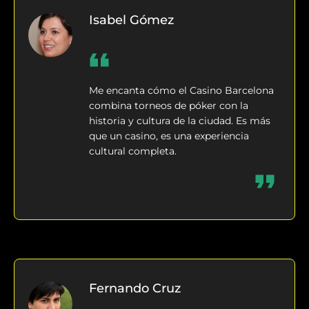
Isabel Gómez
Me encanta cómo el Casino Barcelona
combina torneos de póker con la
historia y cultura de la ciudad. Es más
que un casino, es una experiencia
cultural completa.
Fernando Cruz