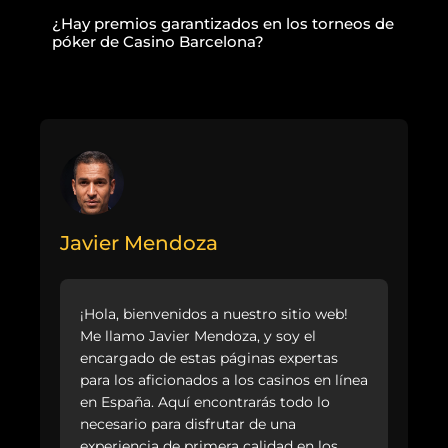
¿Hay premios garantizados en los torneos de
póker de Casino Barcelona?
Javier Mendoza
¡Hola, bienvenidos a nuestro sitio web!
Me llamo Javier Mendoza, y soy el
encargado de estas páginas expertas
para los aficionados a los casinos en línea
en España. Aquí encontrarás todo lo
necesario para disfrutar de una
experiencia de primera calidad en los