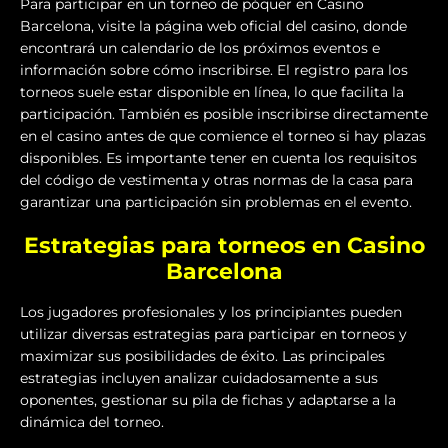
Para participar en un torneo de póquer en Casino
Barcelona, visite la página web oficial del casino, donde
encontrará un calendario de los próximos eventos e
información sobre cómo inscribirse. El registro para los
torneos suele estar disponible en línea, lo que facilita la
participación. También es posible inscribirse directamente
en el casino antes de que comience el torneo si hay plazas
disponibles. Es importante tener en cuenta los requisitos
del código de vestimenta y otras normas de la casa para
garantizar una participación sin problemas en el evento.
Estrategias para torneos en Casino
Barcelona
Los jugadores profesionales y los principiantes pueden
utilizar diversas estrategias para participar en torneos y
maximizar sus posibilidades de éxito. Las principales
estrategias incluyen analizar cuidadosamente a sus
oponentes, gestionar su pila de fichas y adaptarse a la
dinámica del torneo.