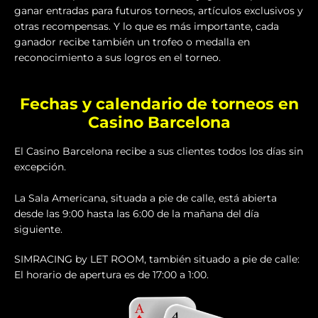
ganar entradas para futuros torneos, artículos exclusivos y
otras recompensas. Y lo que es más importante, cada
ganador recibe también un trofeo o medalla en
reconocimiento a sus logros en el torneo.
Fechas y calendario de torneos en
Casino Barcelona
El Casino Barcelona recibe a sus clientes todos los días sin
excepción.
La Sala Americana, situada a pie de calle, está abierta
desde las 9:00 hasta las 6:00 de la mañana del día
siguiente.
SIMRACING by LET ROOM, también situado a pie de calle:
El horario de apertura es de 17:00 a 1:00.