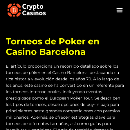
Torneos de Poker en
Casino Barcelona
El artículo proporciona un recorrido detallado sobre los
torneos de póker en el Casino Barcelona, destacando su
rica historia y evolución desde los años 70. A lo largo de
los años, este casino se ha convertido en un referente para
los torneos internacionales, incluyendo eventos
prestigiosos como el European Poker Tour. Se describen
los tipos de torneos, desde opciones de buy-in bajo para
principiantes hasta grandes competiciones con premios
millonarios. Además, se ofrecen estrategias clave para
torneos de diferentes tamaños, así como guías para