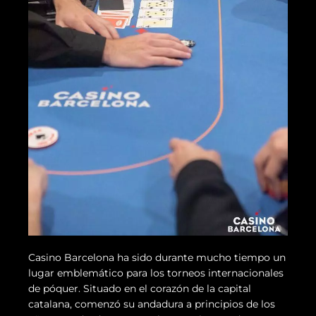
Casino Barcelona ha sido durante mucho tiempo un
lugar emblemático para los torneos internacionales
de póquer. Situado en el corazón de la capital
catalana, comenzó su andadura a principios de los