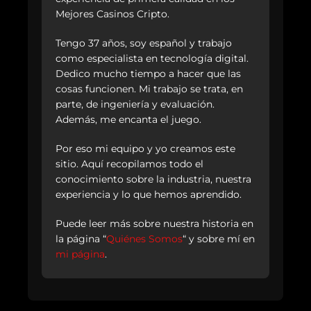
Mejores Casinos Cripto.
Tengo 37 años, soy español y trabajo
como especialista en tecnología digital.
Dedico mucho tiempo a hacer que las
cosas funcionen. Mi trabajo se trata, en
parte, de ingeniería y evaluación.
Además, me encanta el juego.
Por eso mi equipo y yo creamos este
sitio. Aquí recopilamos todo el
conocimiento sobre la industria, nuestra
experiencia y lo que hemos aprendido.
Puede leer más sobre nuestra historia en
la página “
Quiénes Somos
“ y sobre mí en
mi página
.