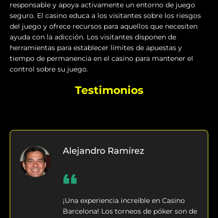
responsable y apoya activamente un entorno de juego
seguro. El casino educa a los visitantes sobre los riesgos
del juego y ofrece recursos para aquellos que necesiten
ayuda con la adicción. Los visitantes disponen de
herramientas para establecer límites de apuestas y
tiempo de permanencia en el casino para mantener el
control sobre su juego.
Testimonios
Alejandro Ramírez
¡Una experiencia increíble en Casino
Barcelona! Los torneos de póker son de