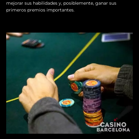
mejorar sus habilidades y, posiblemente, ganar sus
primeros premios importantes.