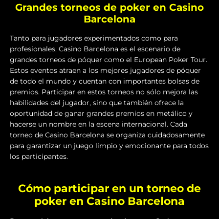
Grandes torneos de poker en Casino
Barcelona
Tanto para jugadores experimentados como para
profesionales, Casino Barcelona es el escenario de
grandes torneos de póquer como el European Poker Tour.
Estos eventos atraen a los mejores jugadores de póquer
de todo el mundo y cuentan con importantes bolsas de
premios. Participar en estos torneos no sólo mejora las
habilidades del jugador, sino que también ofrece la
oportunidad de ganar grandes premios en metálico y
hacerse un nombre en la escena internacional. Cada
torneo de Casino Barcelona se organiza cuidadosamente
para garantizar un juego limpio y emocionante para todos
los participantes.
Cómo participar en un torneo de
poker en Casino Barcelona