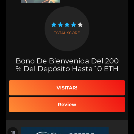
TOTAL SCORE
Bono De Bienvenida Del 200
% Del Depósito Hasta 10 ETH
VISITAR!
Review
18