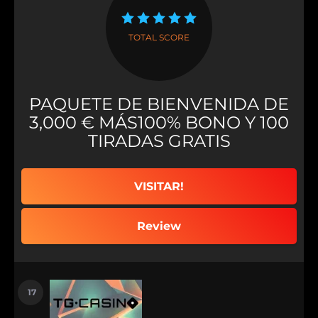
TOTAL SCORE
PAQUETE DE BIENVENIDA DE
3,000 € MÁS100% BONO Y 100
TIRADAS GRATIS
VISITAR!
Review
17