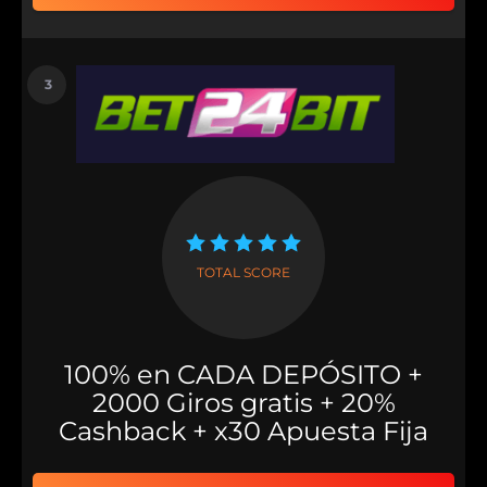
3
TOTAL SCORE
100% en CADA DEPÓSITO +
2000 Giros gratis + 20%
Cashback + x30 Apuesta Fija