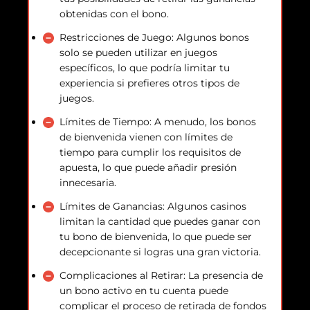
obtenidas con el bono.
Restricciones de Juego: Algunos bonos
solo se pueden utilizar en juegos
específicos, lo que podría limitar tu
experiencia si prefieres otros tipos de
juegos.
Límites de Tiempo: A menudo, los bonos
de bienvenida vienen con límites de
tiempo para cumplir los requisitos de
apuesta, lo que puede añadir presión
innecesaria.
Límites de Ganancias: Algunos casinos
limitan la cantidad que puedes ganar con
tu bono de bienvenida, lo que puede ser
decepcionante si logras una gran victoria.
Complicaciones al Retirar: La presencia de
un bono activo en tu cuenta puede
complicar el proceso de retirada de fondos