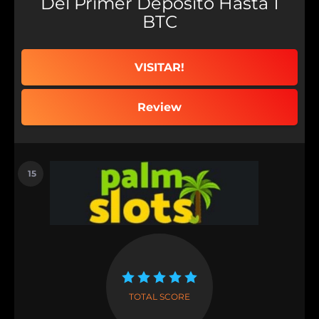
Del Primer Depósito Hasta 1
BTC
VISITAR!
Review
15
TOTAL SCORE