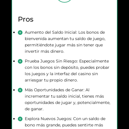
Pros
Aumento del Saldo Inicial: Los bonos de
bienvenida aumentan tu saldo de juego,
permitiéndote jugar más sin tener que
invertir más dinero.
Prueba Juegos Sin Riesgo: Especialmente
con los bonos sin depósito, puedes probar
los juegos y la interfaz del casino sin
arriesgar tu propio dinero.
Más Oportunidades de Ganar: Al
incrementar tu saldo inicial, tienes más
oportunidades de jugar y, potencialmente,
de ganar.
Explora Nuevos Juegos: Con un saldo de
bono más grande, puedes sentirte más