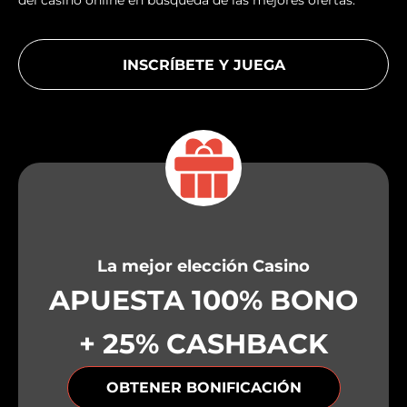
del casino online en búsqueda de las mejores ofertas.
INSCRÍBETE Y JUEGA
La mejor elección
Casino
APUESTA 100% BONO
+ 25% CASHBACK
OBTENER BONIFICACIÓN