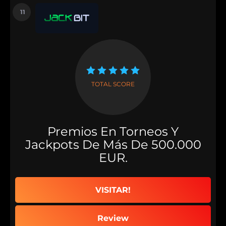
11
TOTAL SCORE
Premios En Torneos Y
Jackpots De Más De 500.000
EUR.
VISITAR!
Review