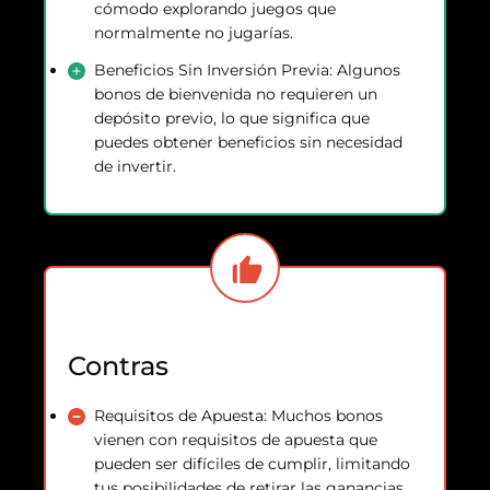
cómodo explorando juegos que
normalmente no jugarías.
Beneficios Sin Inversión Previa: Algunos
bonos de bienvenida no requieren un
depósito previo, lo que significa que
puedes obtener beneficios sin necesidad
de invertir.
Contras
Requisitos de Apuesta: Muchos bonos
vienen con requisitos de apuesta que
pueden ser difíciles de cumplir, limitando
tus posibilidades de retirar las ganancias