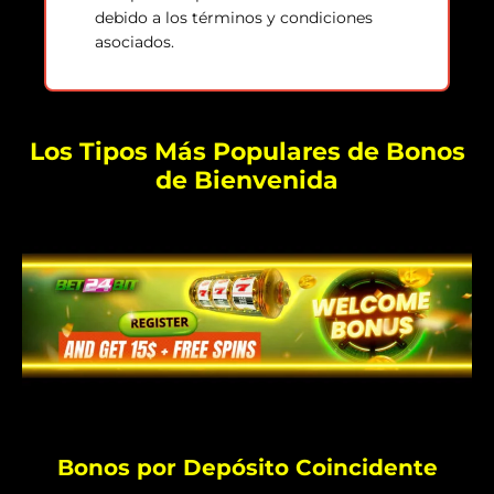
debido a los términos y condiciones
asociados.
Los Tipos Más Populares de Bonos
de Bienvenida
Bonos por Depósito Coincidente