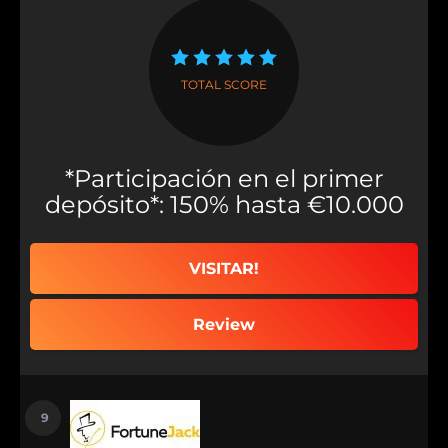
TOTAL SCORE
*Participación en el primer
depósito*: 150% hasta €10.000
VISITAR!
Review
9