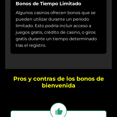
Bonos de Tiempo Limitado
Algunos casinos ofrecen bonos que se
pueden utilizar durante un período
limitado. Esto podría incluir acceso a
juegos gratis, crédito de casino, o giros
gratis durante un tiempo determinado
tras el registro.
Pros y contras de los bonos de
bienvenida