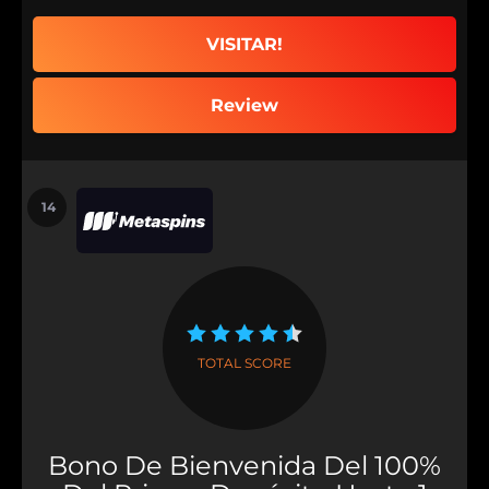
VISITAR!
Review
14
TOTAL SCORE
Bono De Bienvenida Del 100%