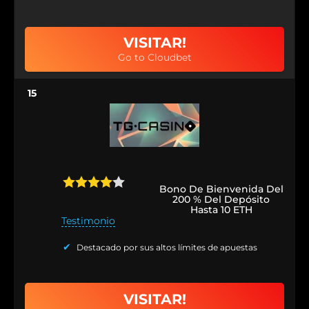
VISITAR!
Go to Cloudbet
15
Bono De Bienvenida Del
200 % Del Depósito
Hasta 10 ETH
Testimonio
Destacado por sus altos límites de apuestas
VISITAR!