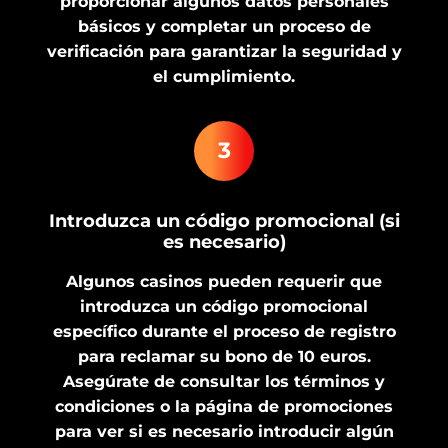
proporcionar algunos datos personales
básicos y completar un proceso de
verificación para garantizar la seguridad y
el cumplimiento.
3
Introduzca un código promocional (si
es necesario)
Algunos casinos pueden requerir que
introduzca un código promocional
específico durante el proceso de registro
para reclamar su bono de 10 euros.
Asegúrate de consultar los términos y
condiciones o la página de promociones
para ver si es necesario introducir algún