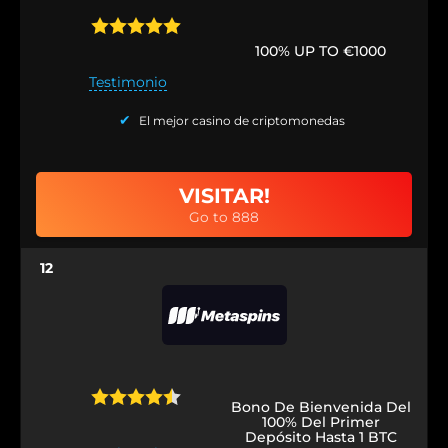
100% UP TO €1000
Testimonio
El mejor casino de criptomonedas
VISITAR!
Go to 888
12
Bono De Bienvenida Del
100% Del Primer
Depósito Hasta 1 BTC