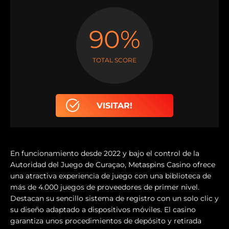
90%
TOTAL SCORE
VISITAR!
En funcionamiento desde 2022 y bajo el control de la
Autoridad del Juego de Curaçao, Metaspins Casino ofrece
una atractiva experiencia de juego con una biblioteca de
más de 4.000 juegos de proveedores de primer nivel.
Destacan su sencillo sistema de registro con un solo clic y
su diseño adaptado a dispositivos móviles. El casino
garantiza unos procedimientos de depósito y retirada