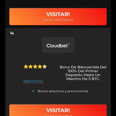
VISITAR!
Go to MaChance
14
Bono De Bienvenida Del
100% Del Primer
Depósito Hasta Un
Máximo De 5 BTC.
Testimonio
Bonos atractivos y promociones
VISITAR!
Go to Cloudbet