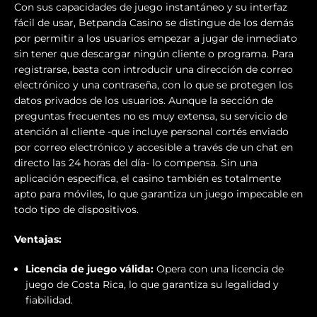
Con sus capacidades de juego instantáneo y su interfaz
fácil de usar, Betpanda Casino se distingue de los demás
por permitir a los usuarios empezar a jugar de inmediato
sin tener que descargar ningún cliente o programa. Para
registrarse, basta con introducir una dirección de correo
electrónico y una contraseña, con lo que se protegen los
datos privados de los usuarios. Aunque la sección de
preguntas frecuentes no es muy extensa, su servicio de
atención al cliente -que incluye personal cortés enviado
por correo electrónico y accesible a través de un chat en
directo las 24 horas del día- lo compensa. Sin una
aplicación específica, el casino también es totalmente
apto para móviles, lo que garantiza un juego impecable en
todo tipo de dispositivos.
Ventajas:
Licencia de juego válida:
Opera con una licencia de
juego de Costa Rica, lo que garantiza su legalidad y
fiabilidad.