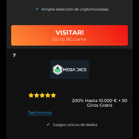
Amplia selección de criptomonedas
VISITAR!
Go to BC.Game
7
200% Hasta 10.000 € + 50
Giros Gratis
Testimonio
Juegos únicos de dados