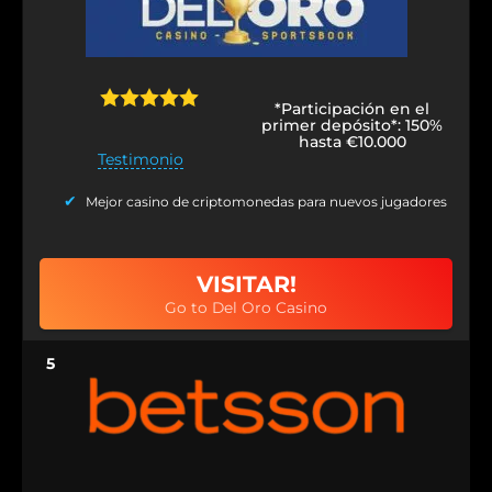
*Participación en el
primer depósito*: 150%
hasta €10.000
Testimonio
Mejor casino de criptomonedas para nuevos jugadores
VISITAR!
Go to Del Oro Casino
5