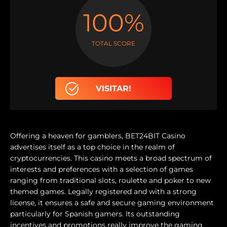
100%
TOTAL SCORE
VISITAR!
Offering a heaven for gamblers, BET24BIT Casino
advertises itself as a top choice in the realm of
cryptocurrencies. This casino meets a broad spectrum of
interests and preferences with a selection of games
ranging from traditional slots, roulette and poker to new
themed games. Legally registered and with a strong
license, it ensures a safe and secure gaming environment
particularly for Spanish gamers. Its outstanding
incentives and promotions really improve the gaming