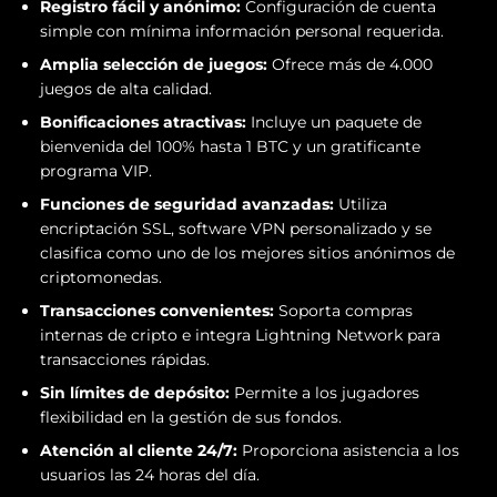
Registro fácil y anónimo:
Configuración de cuenta
simple con mínima información personal requerida.
Amplia selección de juegos:
Ofrece más de 4.000
juegos de alta calidad.
Bonificaciones atractivas:
Incluye un paquete de
bienvenida del 100% hasta 1 BTC y un gratificante
programa VIP.
Funciones de seguridad avanzadas:
Utiliza
encriptación SSL, software VPN personalizado y se
clasifica como uno de los mejores sitios anónimos de
criptomonedas.
Transacciones convenientes:
Soporta compras
internas de cripto e integra Lightning Network para
transacciones rápidas.
Sin límites de depósito:
Permite a los jugadores
flexibilidad en la gestión de sus fondos.
Atención al cliente 24/7:
Proporciona asistencia a los
usuarios las 24 horas del día.