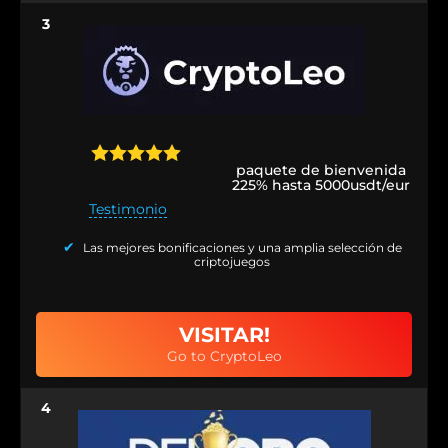
3
paquete de bienvenida
225% hasta 5000usdt/eur
Testimonio
Las mejores bonificaciones y una amplia selección de
criptojuegos
VISITAR!
Go to CryptoLeo
4