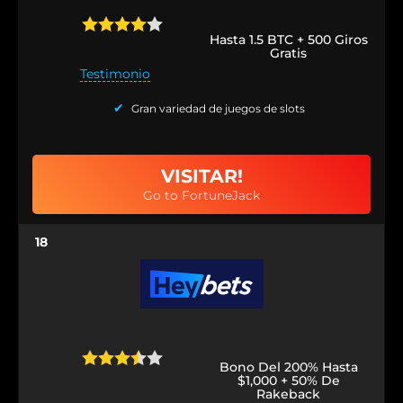
Hasta 1.5 BTC + 500 Giros
Gratis
Testimonio
Gran variedad de juegos de slots
VISITAR!
Go to FortuneJack
18
Bono Del 200% Hasta
$1,000 + 50% De
Rakeback