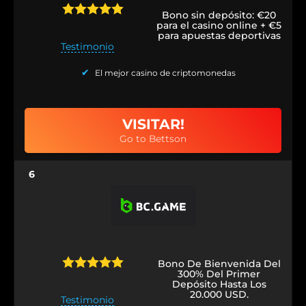
Bono sin depósito: €20
para el casino online + €5
para apuestas deportivas
Testimonio
El mejor casino de criptomonedas
VISITAR!
Go to Bettson
6
Bono De Bienvenida Del
300% Del Primer
Depósito Hasta Los
20.000 USD.
Testimonio