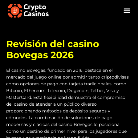
Revisión del casino
Bovegas 2026
El casino BoVegas, fundado en 2016, destaca en el
mercado del juego online por admitir tanto criptodivisas
como opciones de pago con tarjeta tradicionales, como
Bitcoin, Ethereum, Litecoin, Dogecoin, Tether, Visa y
MasterCard. Esta flexibilidad demuestra el compromiso
del casino de atender a un público diverso
proporcionando métodos de depósito seguros y
cómodos. La combinación de soluciones de pago
modernas y clásicas del casino BoVegas lo posiciona
como un destino de primer nivel para los jugadores que