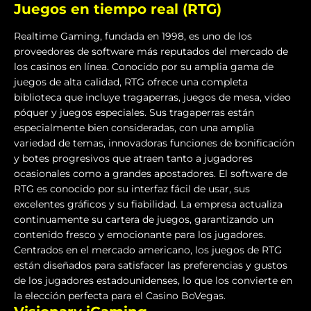
Juegos en tiempo real (RTG)
Realtime Gaming, fundada en 1998, es uno de los
proveedores de software más reputados del mercado de
los casinos en línea. Conocido por su amplia gama de
juegos de alta calidad, RTG ofrece una completa
biblioteca que incluye tragaperras, juegos de mesa, video
póquer y juegos especiales. Sus tragaperras están
especialmente bien consideradas, con una amplia
variedad de temas, innovadoras funciones de bonificación
y botes progresivos que atraen tanto a jugadores
ocasionales como a grandes apostadores. El software de
RTG es conocido por su interfaz fácil de usar, sus
excelentes gráficos y su fiabilidad. La empresa actualiza
continuamente su cartera de juegos, garantizando un
contenido fresco y emocionante para los jugadores.
Centrados en el mercado americano, los juegos de RTG
están diseñados para satisfacer las preferencias y gustos
de los jugadores estadounidenses, lo que los convierte en
la elección perfecta para el Casino BoVegas.