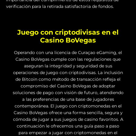
verificación para la retirada satisfactoria de fondos.
Juego con criptodivisas en el
Casino BoVegas
Operando con una licencia de Curaçao eGaming, el
Casino BoVegas cumple con las regulaciones que
aseguran la integridad y seguridad de sus
operaciones de juego con criptodivisas. La inclusión
de Bitcoin como método de transacción refleja el
compromiso del Casino BoVegas de adoptar
soluciones de pago con visión de futuro, atendiendo
a las preferencias de una base de jugadores
contemporánea. El juego con criptomonedas en el
Casino BoVegas ofrece una forma sencilla, segura y
cómoda de jugar a sus juegos de casino favoritos. A
continuación le ofrecemos una guía paso a paso
para empezar a jugar con criptomonedas en el