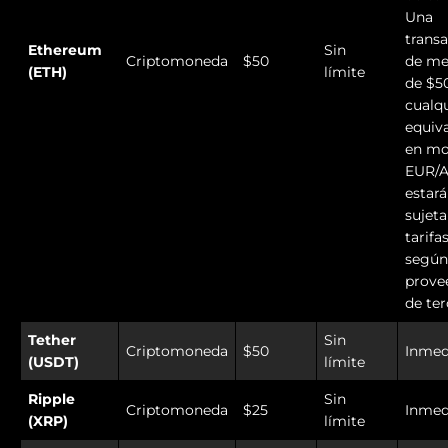
Una
trans
Ethereum
Sin
Criptomoneda
$50
de m
(ETH)
límite
de $5
cualq
equiv
en m
EUR/
estará
sujeta
tarifa
según
prove
de ter
Tether
Sin
Criptomoneda
$50
Inmed
(USDT)
límite
Ripple
Sin
Criptomoneda
$25
Inmed
(XRP)
límite