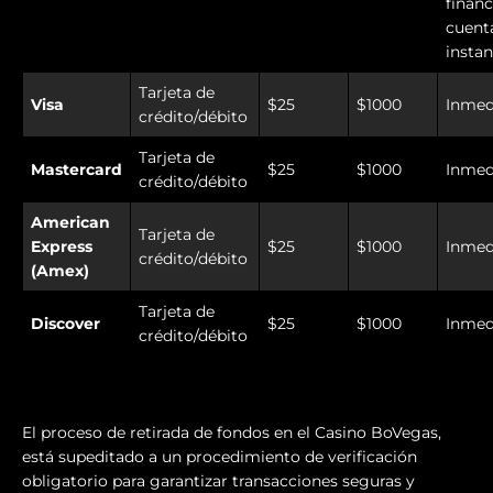
financ
cuenta
instan
Tarjeta de
Visa
$25
$1000
Inmed
crédito/débito
Tarjeta de
Mastercard
$25
$1000
Inmed
crédito/débito
American
Tarjeta de
Express
$25
$1000
Inmed
crédito/débito
(Amex)
Tarjeta de
Discover
$25
$1000
Inmed
crédito/débito
El proceso de retirada de fondos en el Casino BoVegas,
está supeditado a un procedimiento de verificación
obligatorio para garantizar transacciones seguras y