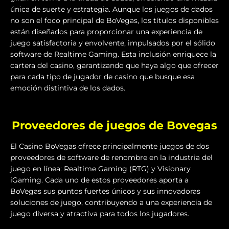
única de suerte y estrategia. Aunque los juegos de dados
no son el foco principal de BoVegas, los títulos disponibles
están diseñados para proporcionar una experiencia de
juego satisfactoria y envolvente, impulsados por el sólido
software de Realtime Gaming. Esta inclusión enriquece la
cartera del casino, garantizando que haya algo que ofrecer
para cada tipo de jugador de casino que busque esa
emoción distintiva de los dados.
Proveedores de juegos de Bovegas
El Casino BoVegas ofrece principalmente juegos de dos
proveedores de software de renombre en la industria del
juego en línea: Realtime Gaming (RTG) y Visionary
iGaming. Cada uno de estos proveedores aporta a
BoVegas sus puntos fuertes únicos y sus innovadoras
soluciones de juego, contribuyendo a una experiencia de
juego diversa y atractiva para todos los jugadores.