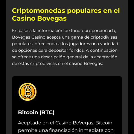
Criptomonedas populares en el
Casino Bovegas
En base a la información de fondo proporcionada,
BoVegas Casino acepta una gama de criptodivisas
populares, ofreciendo a los jugadores una variedad
de opciones para depositar fondos. A continuación
se ofrece una descripción general de la aceptación
de estas criptodivisas en el casino BoVegas:
Bitcoin (BTC)
Aceptado en el Casino BoVegas, Bitcoin
permite una financiación inmediata con