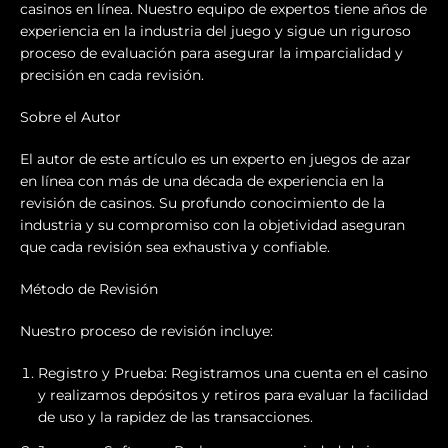
casinos en línea. Nuestro equipo de expertos tiene años de
experiencia en la industria del juego y sigue un riguroso
proceso de evaluación para asegurar la imparcialidad y
precisión en cada revisión.
Sobre el Autor
El autor de este artículo es un experto en juegos de azar
en línea con más de una década de experiencia en la
revisión de casinos. Su profundo conocimiento de la
industria y su compromiso con la objetividad aseguran
que cada revisión sea exhaustiva y confiable.
Método de Revisión
Nuestro proceso de revisión incluye:
Registro y Prueba: Registramos una cuenta en el casino
y realizamos depósitos y retiros para evaluar la facilidad
de uso y la rapidez de las transacciones.