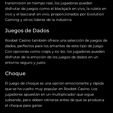
transmisión en tiempo real, los jugadores pueden
disfrutar de juegos como el blackjack en vivo, la ruleta en
vivo y el baccarat en vivo, proporcionados por Evolution
Gaming y otros líderes de la industria.
Juegos de Dados
Roobet Casino también ofrece una selección de juegos de
dados, perfectos para los amantes de este tipo de juego.
Con opciones como craps y sic bo, los jugadores pueden
disfrutar de la emoción de los juegos de dados en un
entorno seguro y justo.
Choque
El juego de choque es una opción emocionante y rápida
que se ha vuelto muy popular en Roobet Casino. Los
jugadores apuestan en un multiplicador que sigue
subiendo, pero deben retirarse antes de que se produzca
el choque para ganar.