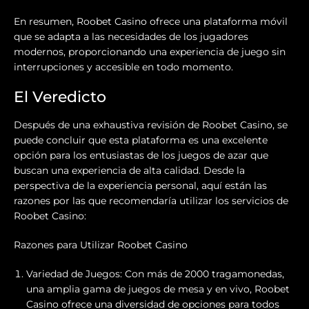
En resumen, Roobet Casino ofrece una plataforma móvil
que se adapta a las necesidades de los jugadores
modernos, proporcionando una experiencia de juego sin
interrupciones y accesible en todo momento.
El Veredicto
Después de una exhaustiva revisión de Roobet Casino, se
puede concluir que esta plataforma es una excelente
opción para los entusiastas de los juegos de azar que
buscan una experiencia de alta calidad. Desde la
perspectiva de la experiencia personal, aquí están las
razones por las que recomendaría utilizar los servicios de
Roobet Casino:
Razones para Utilizar Roobet Casino
Variedad de Juegos: Con más de 2000 tragamonedas,
una amplia gama de juegos de mesa y en vivo, Roobet
Casino ofrece una diversidad de opciones para todos