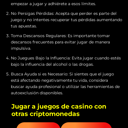
empezar a jugar y adhiérete a esos límites.
No Persigas Pérdidas: Acepta que perder es parte del
juego y no intentes recuperar tus pérdidas aumentando
tus apuestas.
Toma Descansos Regulares: Es importante tomar
descansos frecuentes para evitar jugar de manera
impulsiva.
No Juegues Bajo la Influencia: Evita jugar cuando estés
bajo la influencia del alcohol o las drogas.
Busca Ayuda si es Necesario: Si sientes que el juego
está afectando negativamente tu vida, considera
buscar ayuda profesional o utilizar las herramientas de
autoexclusión disponibles.
Jugar a juegos de casino con
otras criptomonedas