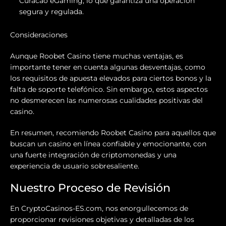
Curacao eGaming, lo que garantiza una operación
segura y regulada.
Consideraciones
Aunque Roobet Casino tiene muchas ventajas, es
importante tener en cuenta algunas desventajas, como
los requisitos de apuesta elevados para ciertos bonos y la
falta de soporte telefónico. Sin embargo, estos aspectos
no desmerecen las numerosas cualidades positivas del
casino.
En resumen, recomiendo Roobet Casino para aquellos que
buscan un casino en línea confiable y emocionante, con
una fuerte integración de criptomonedas y una
experiencia de usuario sobresaliente.
Nuestro Proceso de Revisión
En CryptoCasinos-ES.com, nos enorgullecemos de
proporcionar revisiones objetivas y detalladas de los