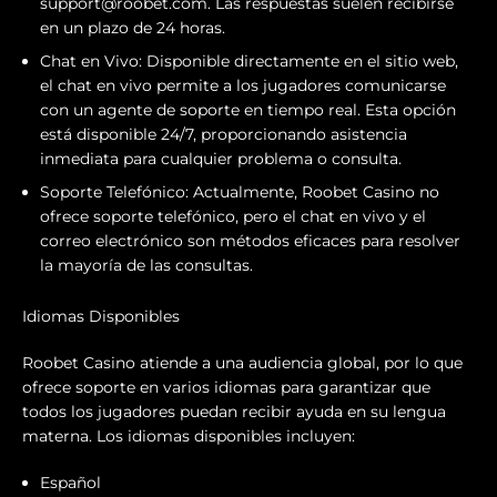
support@roobet.com
. Las respuestas suelen recibirse
en un plazo de 24 horas.
Chat en Vivo: Disponible directamente en el sitio web,
el chat en vivo permite a los jugadores comunicarse
con un agente de soporte en tiempo real. Esta opción
está disponible 24/7, proporcionando asistencia
inmediata para cualquier problema o consulta.
Soporte Telefónico: Actualmente, Roobet Casino no
ofrece soporte telefónico, pero el chat en vivo y el
correo electrónico son métodos eficaces para resolver
la mayoría de las consultas.
Idiomas Disponibles
Roobet Casino atiende a una audiencia global, por lo que
ofrece soporte en varios idiomas para garantizar que
todos los jugadores puedan recibir ayuda en su lengua
materna. Los idiomas disponibles incluyen:
Español