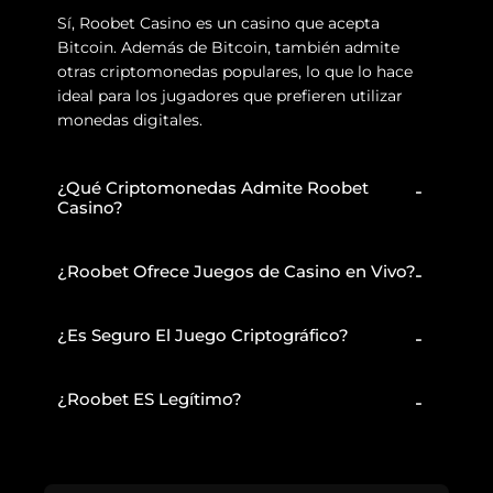
Sí, Roobet Casino es un casino que acepta
Bitcoin. Además de Bitcoin, también admite
otras criptomonedas populares, lo que lo hace
ideal para los jugadores que prefieren utilizar
monedas digitales.
¿Qué Criptomonedas Admite Roobet
Casino?
¿Roobet Ofrece Juegos de Casino en Vivo?
¿Es Seguro El Juego Criptográfico?
¿Roobet ES Legítimo?