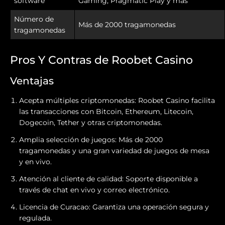
software
Gaming, Pragmatic Play y más
Número de
Más de 2000 tragamonedas
tragamonedas
Pros Y Contras de Roobet Casino
Ventajas
Acepta múltiples criptomonedas: Roobet Casino facilita
las transacciones con Bitcoin, Ethereum, Litecoin,
Dogecoin, Tether y otras criptomonedas.
Amplia selección de juegos: Más de 2000
tragamonedas y una gran variedad de juegos de mesa
y en vivo.
Atención al cliente de calidad: Soporte disponible a
través de chat en vivo y correo electrónico.
Licencia de Curacao: Garantiza una operación segura y
regulada.