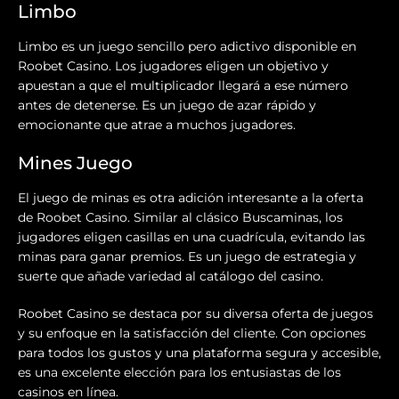
Limbo
Limbo es un juego sencillo pero adictivo disponible en
Roobet Casino. Los jugadores eligen un objetivo y
apuestan a que el multiplicador llegará a ese número
antes de detenerse. Es un juego de azar rápido y
emocionante que atrae a muchos jugadores.
Mines Juego
El juego de minas es otra adición interesante a la oferta
de Roobet Casino. Similar al clásico Buscaminas, los
jugadores eligen casillas en una cuadrícula, evitando las
minas para ganar premios. Es un juego de estrategia y
suerte que añade variedad al catálogo del casino.
Roobet Casino se destaca por su diversa oferta de juegos
y su enfoque en la satisfacción del cliente. Con opciones
para todos los gustos y una plataforma segura y accesible,
es una excelente elección para los entusiastas de los
casinos en línea.