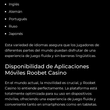
Inglés
Alemán
Portugués
Ruso
Japonés
Esta variedad de idiomas asegura que los jugadores de
diferentes partes del mundo puedan disfrutar de una
experiencia de juego fluida y sin barreras lingüísticas.
Disponibilidad de Aplicaciones
Móviles Roobet Casino
En el mundo actual, la movilidad es crucial, y Roobet
Casino lo entiende perfectamente. La plataforma está
totalmente optimizada para su uso en dispositivos
móviles, ofreciendo una experiencia de juego fluida y
conveniente tanto en smartphones como en tabletas.