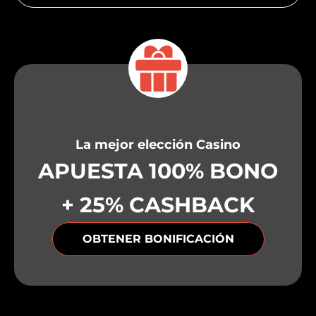
La mejor elección
Casino
APUESTA 100% BONO
+ 25% CASHBACK
OBTENER BONIFICACIÓN