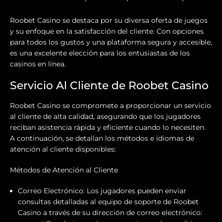
Roobet Casino se destaca por su diversa oferta de juegos
y su enfoque en la satisfacción del cliente. Con opciones
para todos los gustos y una plataforma segura y accesible,
es una excelente elección para los entusiastas de los
casinos en línea.
Servicio Al Cliente de Roobet Casino
Roobet Casino se compromete a proporcionar un servicio
al cliente de alta calidad, asegurando que los jugadores
reciban asistencia rápida y eficiente cuando lo necesiten.
A continuación, se detallan los métodos e idiomas de
atención al cliente disponibles:
Métodos de Atención al Cliente
Correo Electrónico: Los jugadores pueden enviar
consultas detalladas al equipo de soporte de Roobet
Casino a través de su dirección de correo electrónico: