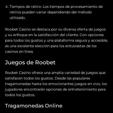
Tiempos de retiro: Los tiempos de procesamiento de
retiros pueden variar dependiendo del método
utilizado.
Roobet Casino se destaca por su diversa oferta de juegos
y su enfoque en la satisfacción del cliente. Con opciones
para todos los gustos y una plataforma segura y accesible,
es una excelente elección para los entusiastas de los
casinos en línea.
Juegos de Roobet
Roobet Casino ofrece una amplia variedad de juegos que
satisfacen todos los gustos. Desde las populares
tragamonedas hasta los emocionantes juegos en vivo, los
jugadores encontrarán opciones de entretenimiento para
todos los gustos.
Tragamonedas Online