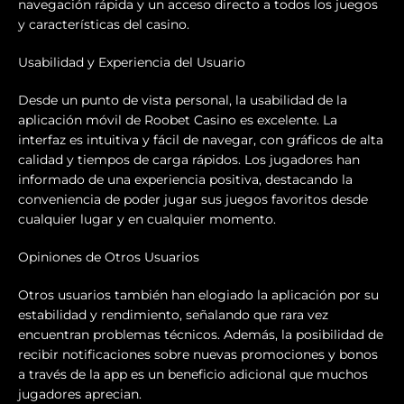
navegación rápida y un acceso directo a todos los juegos
y características del casino.
Usabilidad y Experiencia del Usuario
Desde un punto de vista personal, la usabilidad de la
aplicación móvil de Roobet Casino es excelente. La
interfaz es intuitiva y fácil de navegar, con gráficos de alta
calidad y tiempos de carga rápidos. Los jugadores han
informado de una experiencia positiva, destacando la
conveniencia de poder jugar sus juegos favoritos desde
cualquier lugar y en cualquier momento.
Opiniones de Otros Usuarios
Otros usuarios también han elogiado la aplicación por su
estabilidad y rendimiento, señalando que rara vez
encuentran problemas técnicos. Además, la posibilidad de
recibir notificaciones sobre nuevas promociones y bonos
a través de la app es un beneficio adicional que muchos
jugadores aprecian.