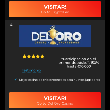
VISITAR!
Go to CryptoLeo
4
*Participación en el
primer depósito*: 150%
hasta €10.000
Testimonio
Mejor casino de criptomonedas para nuevos jugadores
VISITAR!
Go to Del Oro Casino