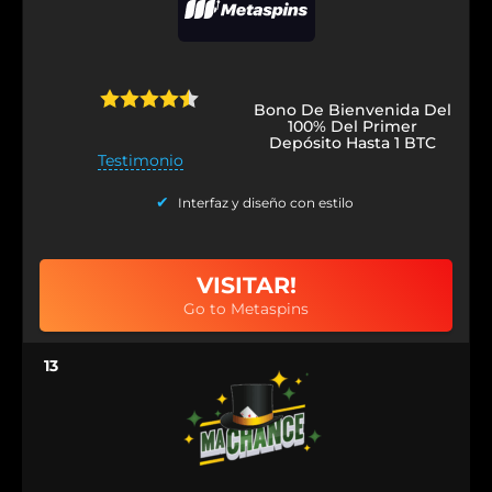
Bono De Bienvenida Del
100% Del Primer
Depósito Hasta 1 BTC
Testimonio
Interfaz y diseño con estilo
VISITAR!
Go to Metaspins
13