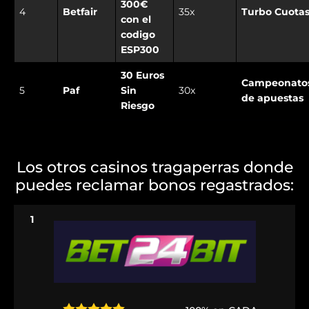
300€
4
Betfair
35x
Turbo Cuota
con el
codigo
ESP300
30 Euros
Campeonato
5
Paf
Sin
30x
de apuestas
Riesgo
Los otros casinos tragaperras donde
puedes reclamar bonos regastrados:
1