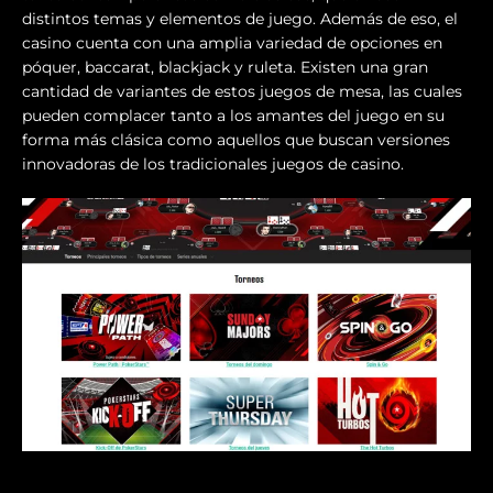
distintos temas y elementos de juego. Además de eso, el
casino cuenta con una amplia variedad de opciones en
póquer, baccarat, blackjack y ruleta. Existen una gran
cantidad de variantes de estos juegos de mesa, las cuales
pueden complacer tanto a los amantes del juego en su
forma más clásica como aquellos que buscan versiones
innovadoras de los tradicionales juegos de casino.