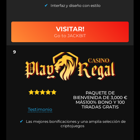
Interfaz y diseño con estilo
VISITAR!
Go to JACKBIT
9
PAQUETE DE
BIENVENIDA DE 3,000 €
MÁS100% BONO Y 100
TIRADAS GRATIS
Testimonio
Las mejores bonificaciones y una amplia selección de
criptojuegos