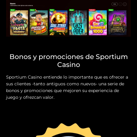
Bonos y promociones de Sportium
Casino
Sportium Casino entiende lo importante que es ofrecer a
sus clientes -tanto antiguos como nuevos- una serie de
bonos y promociones que mejoren su experiencia de
juego y ofrezcan valor.