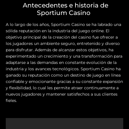
Antecedentes e historia de
Sportium Casino
A lo largo de los años, Sportium Casino se ha labrado una
sólida reputación en la industria del juego online. El
objetivo principal de la creación del casino fue ofrecer a
los jugadores un ambiente seguro, entretenido y diverso
para disfrutar. Además de alcanzar estos objetivos, ha
experimentado un crecimiento y una transformación para
adaptarse a las demandas en constante evolución de la
industria y los avances tecnológicos. Sportium Casino ha
ganado su reputación como un destino de juego en línea
confiable y emocionante gracias a su constante expansión
y flexibilidad, lo cual les permite atraer continuamente a
nuevos jugadores y mantener satisfechos a sus clientes
fieles.