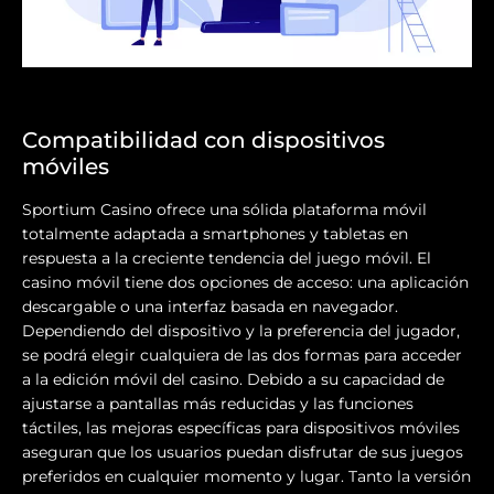
Compatibilidad con dispositivos
móviles
Sportium Casino ofrece una sólida plataforma móvil
totalmente adaptada a smartphones y tabletas en
respuesta a la creciente tendencia del juego móvil. El
casino móvil tiene dos opciones de acceso: una aplicación
descargable o una interfaz basada en navegador.
Dependiendo del dispositivo y la preferencia del jugador,
se podrá elegir cualquiera de las dos formas para acceder
a la edición móvil del casino. Debido a su capacidad de
ajustarse a pantallas más reducidas y las funciones
táctiles, las mejoras específicas para dispositivos móviles
aseguran que los usuarios puedan disfrutar de sus juegos
preferidos en cualquier momento y lugar. Tanto la versión