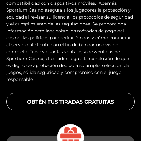
compatibilidad con dispositivos móviles. Además,
Sportium Casino asegura a los jugadores la protección y
equidad al revisar su licencia, los protocolos de seguridad
y el cumplimiento de las regulaciones. Se proporciona
información detallada sobre los métodos de pago del
casino, las políticas para retirar fondos y cómo contactar
al servicio al cliente con el fin de brindar una visión
completa. Tras evaluar las ventajas y desventajas de
Sportium Casino, el estudio llega a la conclusión de que
es digno de aprobación debido a su amplia selección de
juegos, sólida seguridad y compromiso con el juego
responsable.
OBTÉN TUS TIRADAS GRATUITAS