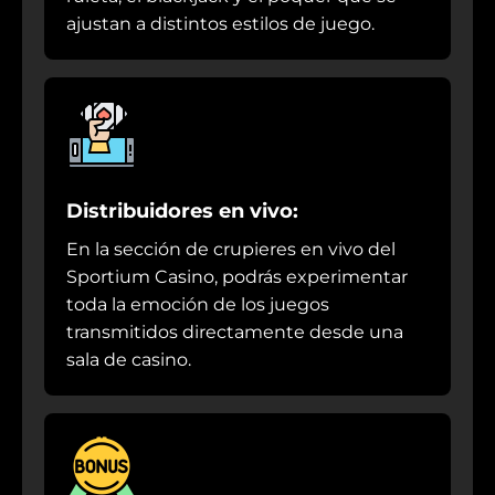
ajustan a distintos estilos de juego.
Distribuidores en vivo:
En la sección de crupieres en vivo del
Sportium Casino, podrás experimentar
toda la emoción de los juegos
transmitidos directamente desde una
sala de casino.