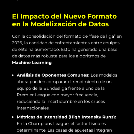
El Impacto del Nuevo Formato
en la Modelización de Datos
Con la consolidación del formato de “fase de liga” en
2026, la cantidad de enfrentamientos entre equipos
de élite ha aumentado. Esto ha generado una base
de datos más robusta para los algoritmos de
Machine Learning
.
Análisis de Oponentes Comunes:
Los modelos
ahora pueden comparar el rendimiento de un
equipo de la Bundesliga frente a uno de la
Premier League con mayor frecuencia,
reduciendo la incertidumbre en los cruces
internacionales.
Métricas de Intensidad (High Intensity Runs):
En la Champions League, el factor físico es
determinante. Las casas de apuestas integran