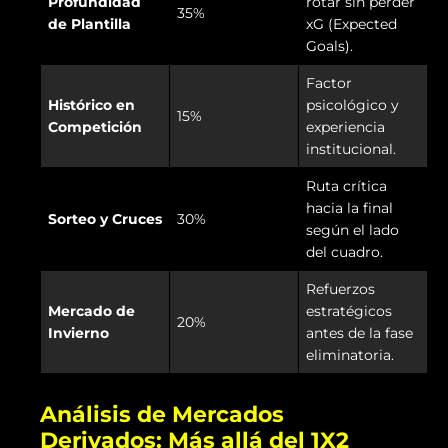
Profundidad
rotar sin perder
35%
de Plantilla
xG (Expected
Goals).
Factor
Histórico en
psicológico y
15%
Competición
experiencia
institucional.
Ruta crítica
hacia la final
Sorteo y Cruces
30%
según el lado
del cuadro.
Refuerzos
Mercado de
estratégicos
20%
Invierno
antes de la fase
eliminatoria.
Análisis de Mercados
Derivados: Más allá del 1X2