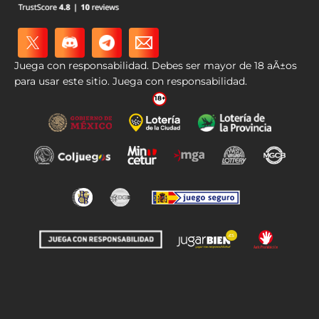
Juega con responsabilidad. Debes ser mayor de 18 aÃ±os
para usar este sitio. Juega con responsabilidad.