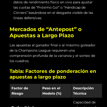
datos de rendimiento físico en vivo para ajustar
las cuotas de “Próximo Gol” o “Hándicap de
Córners” basándose en el desgaste visible de las
líneas defensivas.
Mercados de “Antepost” o
Apuestas a Largo Plazo
Las apuestas al ganador final o al máximo goleador
de la Champions League requieren una
comprensión profunda de la varianza y el sorteo de
los cuadros.
Tabla: Factores de ponderación en
apuestas a largo plazo
Factor de
Peso en el
Descripción
Riesgo
Modelo (%)
Técnica
Capacidad de