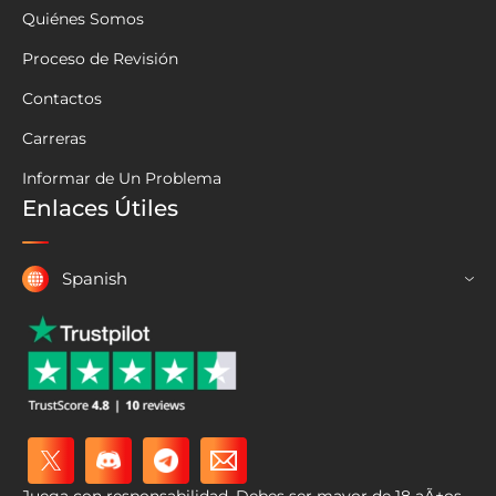
Quiénes Somos
Proceso de Revisión
Contactos
Carreras
Informar de Un Problema
Enlaces Útiles
Spanish
Juega con responsabilidad. Debes ser mayor de 18 aÃ±os