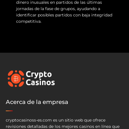
dinero inusuales en partidos de las últimas
jornadas de la fase de grupos, ayudando a
identificar posibles partidos con baja integridad
competitiva.
Acerca de la empresa
cryptocasinoss-es.com es un sitio web que ofrece
revisiones detalladas de los mejores casinos en línea que