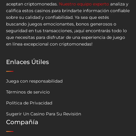
aceptan criptomonedas.
Nuestro equipo experto
analiza y
califica estos casinos para brindarte información confiable
sobre su calidad y confiabilidad. Ya sea que estés
buscando juegos emocionantes, bonos generosos o
seguridad en tus transacciones, ¡aquí encontrarás todo lo
que necesitas para disfrutar de una experiencia de juego
en línea excepcional con criptomonedas!
Enlaces Útiles
Juega con responsabilidad
Términos de servicio
Política de Privacidad
Sugerir Un Casino Para Su Revisión
Compañía