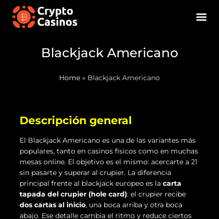
Blackjack Americano
Home
»
Blackjack Americano
Descripción general
El Blackjack Americano es una de las variantes más
populares, tanto en casinos físicos como en muchas
mesas online. El objetivo es el mismo: acercarte a 21
sin pasarte y superar al crupier. La diferencia
principal frente al blackjack europeo es la
carta
tapada del crupier (hole card)
: el crupier recibe
dos cartas al inicio
, una boca arriba y otra boca
abajo. Ese detalle cambia el ritmo y reduce ciertos