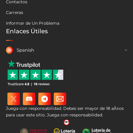
Contactos
Carreras
Informar de Un Problema
Enlaces Útiles
Spanish
Juega con responsabilidad. Debes ser mayor de 18 aÃ±os
para usar este sitio. Juega con responsabilidad.