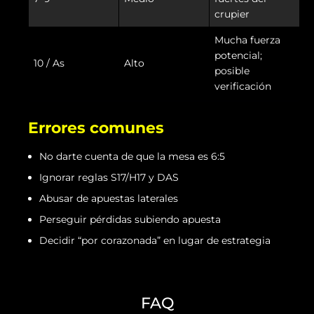
crupier
Mucha fuerza
potencial;
10 / As
Alto
posible
verificación
Errores comunes
No darte cuenta de que la mesa es 6:5
Ignorar reglas S17/H17 y DAS
Abusar de apuestas laterales
Perseguir pérdidas subiendo apuesta
Decidir “por corazonada” en lugar de estrategia
FAQ