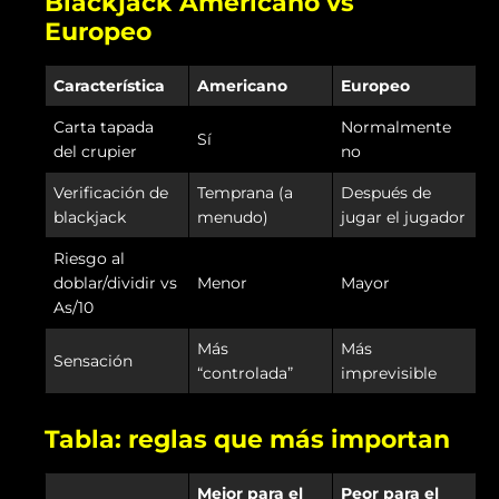
Blackjack Americano vs
Europeo
Característica
Americano
Europeo
Carta tapada
Normalmente
Sí
del crupier
no
Verificación de
Temprana (a
Después de
blackjack
menudo)
jugar el jugador
Riesgo al
doblar/dividir vs
Menor
Mayor
As/10
Más
Más
Sensación
“controlada”
imprevisible
Tabla: reglas que más importan
Mejor para el
Peor para el