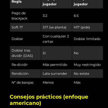
Regla
jugador
jugador
Pago de
3:2
6:5
blackjack
Soft 17
S17 (se planta)
H17 (pide)
Con cualquier 2
Doblar
Doblar limitado
cartas
Doblar tras
Sí
No
dividir (DAS)
Re-dividir
Más permitido
Muy restringido
Rendición
Late surrender
No existe
Nº de barajas
Menos
Más
Consejos prácticos (enfoque
americano)