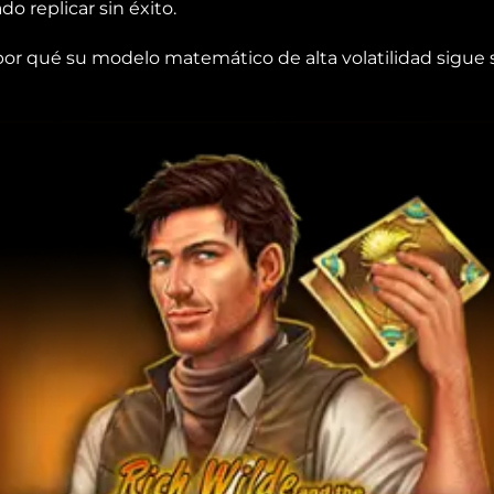
o replicar sin éxito.
a por qué su modelo matemático de alta volatilidad sigu