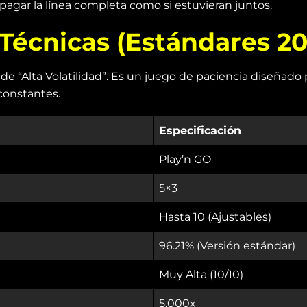
 y pagar la línea completa como si estuvieran juntos.
 Técnicas (Estándares 20
t de “Alta Volatilidad”. Es un juego de paciencia diseñad
onstantes.
Especificación
Play’n GO
5×3
Hasta 10 (Ajustables)
96.21% (Versión estándar)
Muy Alta (10/10)
5,000x