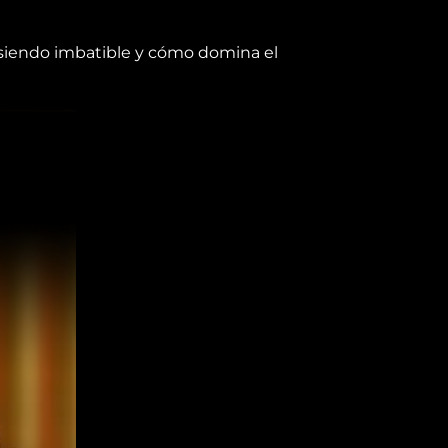
e siendo imbatible y cómo domina el