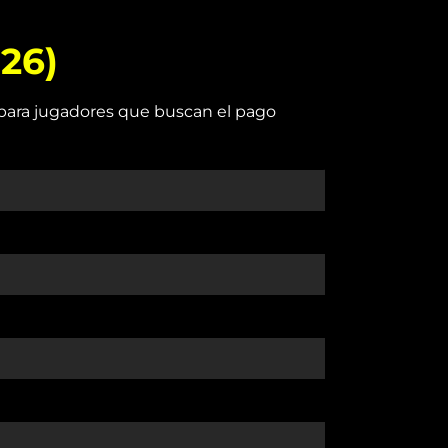
26)
o para jugadores que buscan el pago