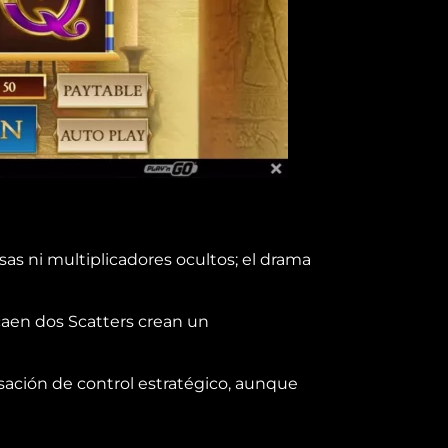
s ni multiplicadores ocultos; el drama
caen dos Scatters crean un
ensación de control estratégico, aunque