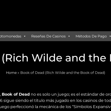
iptomonedas
Reseñas De Casinos
Métodos De Pago
(Rich Wilde and the
Home
»
Book of Dead (Rich Wilde and the Book of Dead)
,
Book of Dead
no es solo un juego; es el estándar de or
 sigue siendo el título más jugado en los casinos de to
juego perfeccionó la mecánica de los “Símbolos Expansiv