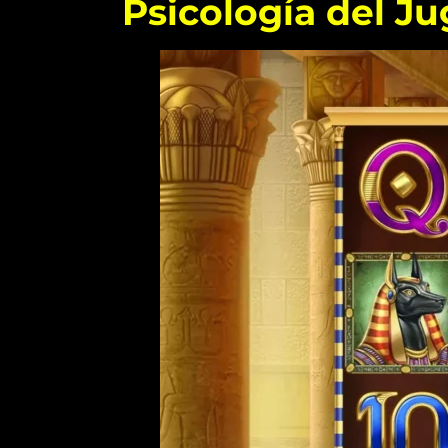
Psicología del J