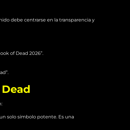
nido debe centrarse en la transparencia y
Book of Dead 2026”.
ad”.
f Dead
:
 un solo símbolo potente. Es una