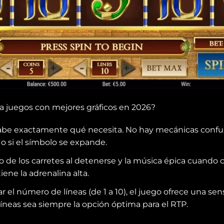
a juegos con mejores gráficos en 2026?
abe exactamente qué necesita. No hay mecánicas confusa
e o si el símbolo se expande.
o de los carretes al detenerse y la música épica cuando 
ne la adrenalina alta.
ar el número de líneas (de 1 a 10), el juego ofrece una s
íneas sea siempre la opción óptima para el RTP.