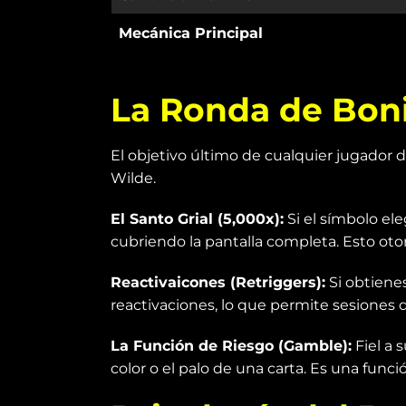
Mecánica Principal
La Ronda de Bonif
El objetivo último de cualquier jugador d
Wilde.
El Santo Grial (5,000x):
Si el símbolo el
cubriendo la pantalla completa. Esto ot
Reactivaicones (Retriggers):
Si obtienes
reactivaciones, lo que permite sesione
La Función de Riesgo (Gamble):
Fiel a 
color o el palo de una carta. Es una fun