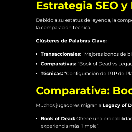
Estrategia SEO y
Debido a su estatus de leyenda, la compe
la comparación técnica.
Clústeres de Palabras Clave:
Transaccionales:
“Mejores bonos de bie
Comparativas:
“Book of Dead vs Legacy
Técnicas:
“Configuración de RTP de Pla
Comparativa: Boo
Muchos jugadores migran a
Legacy of 
Book of Dead:
Ofrece una probabilidad
experiencia más “limpia”.