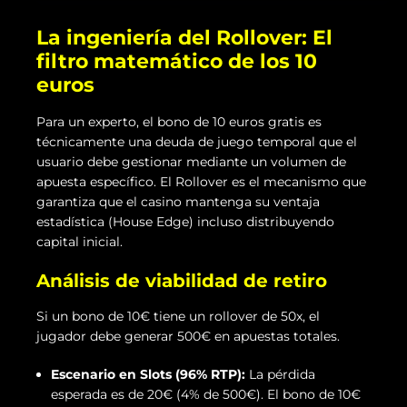
La ingeniería del Rollover: El
filtro matemático de los 10
euros
Para un experto, el bono de 10 euros gratis es
técnicamente una deuda de juego temporal que el
usuario debe gestionar mediante un volumen de
apuesta específico. El Rollover es el mecanismo que
garantiza que el casino mantenga su ventaja
estadística (House Edge) incluso distribuyendo
capital inicial.
Análisis de viabilidad de retiro
Si un bono de 10€ tiene un rollover de 50x, el
jugador debe generar 500€ en apuestas totales.
Escenario en Slots (96% RTP):
La pérdida
esperada es de 20€ (4% de 500€). El bono de 10€