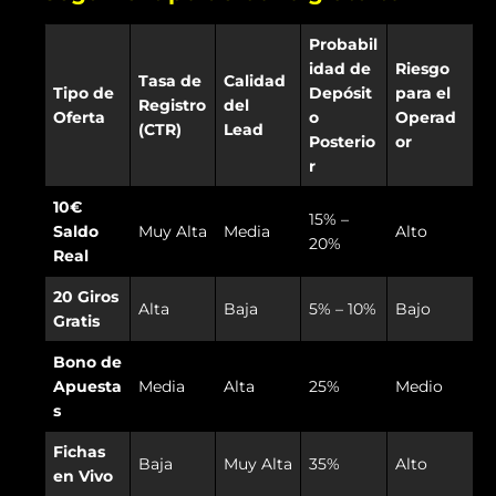
Probabil
idad de
Riesgo
Tasa de
Calidad
Tipo de
Depósit
para el
Registro
del
Oferta
o
Operad
(CTR)
Lead
Posterio
or
r
10€
15% –
Saldo
Muy Alta
Media
Alto
20%
Real
20 Giros
Alta
Baja
5% – 10%
Bajo
Gratis
Bono de
Apuesta
Media
Alta
25%
Medio
s
Fichas
Baja
Muy Alta
35%
Alto
en Vivo