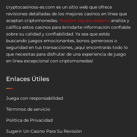
cryptocasinoss-es.com es un sitio web que ofrece
revisiones detalladas de los mejores casinos en línea que
aceptan criptomonedas.
Nuestro equipo experto
analiza y
califica estos casinos para brindarte información confiable
sobre su calidad y confiabilidad. Ya sea que estés
buscando juegos emocionantes, bonos generosos o
seguridad en tus transacciones, ¡aquí encontrarás todo lo
que necesitas para disfrutar de una experiencia de juego
en línea excepcional con criptomonedas!
Enlaces Útiles
Juega con responsabilidad
Términos de servicio
Política de Privacidad
Sugerir Un Casino Para Su Revisión