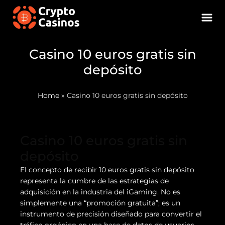
Casino 10 euros gratis sin
depósito
Home
»
Casino 10 euros gratis sin depósito
Casino 10 euros gratis sin
depósito
El concepto de recibir 10 euros gratis sin depósito
representa la cumbre de las estrategias de
adquisición en la industria del iGaming. No es
simplemente una “promoción gratuita”; es un
instrumento de precisión diseñado para convertir el