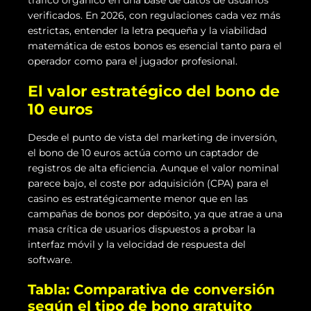
tráfico orgánico en una base de datos de usuarios
verificados. En 2026, con regulaciones cada vez más
estrictas, entender la letra pequeña y la viabilidad
matemática de estos bonos es esencial tanto para el
operador como para el jugador profesional.
El valor estratégico del bono de
10 euros
Desde el punto de vista del marketing de inversión,
el bono de 10 euros actúa como un captador de
registros de alta eficiencia. Aunque el valor nominal
parece bajo, el coste por adquisición (CPA) para el
casino es estratégicamente menor que en las
campañas de bonos por depósito, ya que atrae a una
masa crítica de usuarios dispuestos a probar la
interfaz móvil y la velocidad de respuesta del
software.
Tabla: Comparativa de conversión
según el tipo de bono gratuito