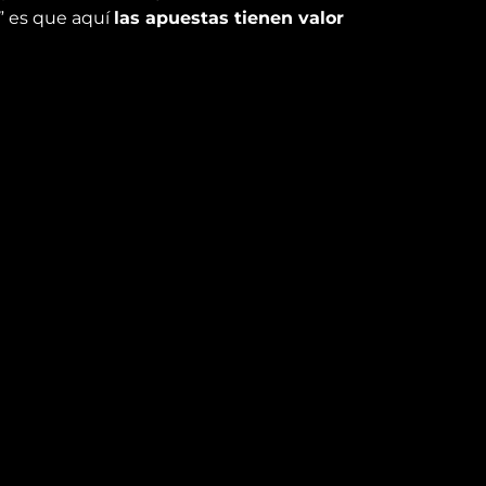
s” es que aquí
las apuestas tienen valor