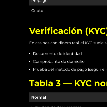
Prepago
Cripto
Verificación (KYC
En casinos con dinero real, el KYC suele s
Documento de identidad
Comprobante de domicilio
Prueba del método de pago (según el 
Tabla 3 — KYC no
Normal