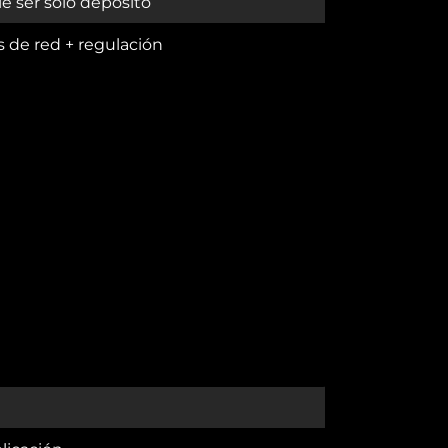
e ser solo depósito
 de red + regulación