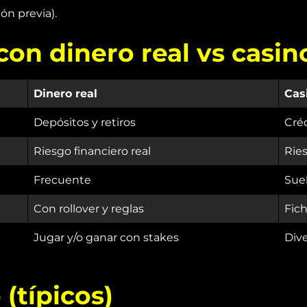
ón previa).
con dinero real vs casin
Dinero real
Cas
Depósitos y retiros
Créd
Riesgo financiero real
Rie
Frecuente
Sue
Con rollover y reglas
Fic
Jugar y/o ganar con stakes
Dive
(típicos)