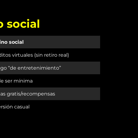
o social
ino social
itos virtuales (sin retiro real)
sgo “de entretenimiento”
le ser mínima
has gratis/recompensas
rsión casual