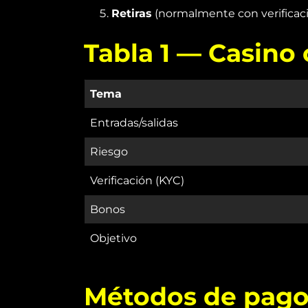
Retiras
(normalmente con verificaci
Tabla 1 — Casino 
Tema
Entradas/salidas
Riesgo
Verificación (KYC)
Bonos
Objetivo
Métodos de pago 