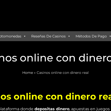
iptomonedas
Reseñas De Casinos
Métodos De Pago
nos online con dinero
Home
»
Casinos online con dinero real
os online con dinero re
 plataforma donde
depositas dinero
, apuestas en juegos (