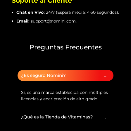
Soporte al Cliente
Chat en Vivo:
24/7 (Espera media: < 60 segundos).
Email:
support@nomini.com
.
Preguntas Frecuentes
¿Es seguro Nomini?
Sí, es una marca establecida con múltiples
licencias y encriptación de alto grado.
¿Qué es la Tienda de Vitaminas?