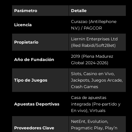
Parámetro
Detalle
Curazao (Antillephone
Licencia
N.V.) / PAGCOR
Liernin Enterprises Ltd
Propietario
(Red Rabidi/Soft2Bet)
2019 (Plena Madurez
Año de Fundación
Global 2024-2026)
Slots, Casino en Vivo,
Tipo de Juegos
Jackpots, Juegos Arcade,
Crash Games
Casa de apuestas
Apuestas Deportivas
integrada (Pre-partido y
En vivo), Virtuals
NetEnt, Evolution,
Proveedores Clave
Pragmatic Play, Play’n