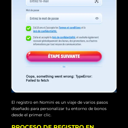
El registro en Nomini es un viaje de varios pasos
diseñado para personalizar tu entorno de bonos
desde el primer clic.
PROCESO DE REGISTRO EN