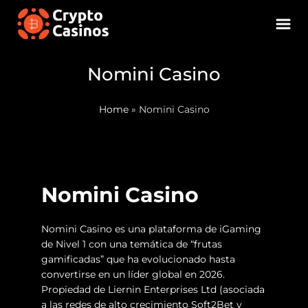
Nomini Casino
Home
»
Nomini Casino
Nomini Casino
Nomini Casino es una plataforma de iGaming
de Nivel 1 con una temática de “frutas
gamificadas” que ha evolucionado hasta
convertirse en un líder global en 2026.
Propiedad de Liernin Enterprises Ltd (asociada
a las redes de alto crecimiento Soft2Bet y