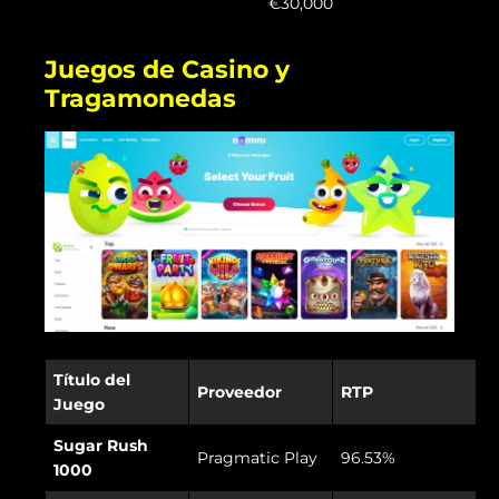
€30,000
Juegos de Casino y
Tragamonedas
Título del
Proveedor
RTP
Juego
Sugar Rush
Pragmatic Play
96.53%
1000