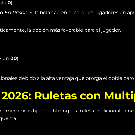
solo
0
).
o
En Prison
. Si la bola cae en el cero, los jugadores en 
ticamente, la opción más favorable para el jugador.
y un
00
).
nales debido a la alta ventaja que otorga el doble cero a
 2026: Ruletas con Multi
 mecánicas tipo “Lightning”. La ruleta tradicional tiene
squema.