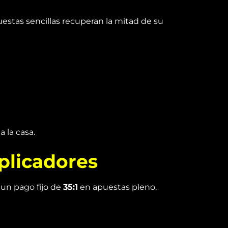
apuestas sencillas recuperan la mitad de su
 la casa.
plicadores
 un pago fijo de
35:1
en apuestas pleno.