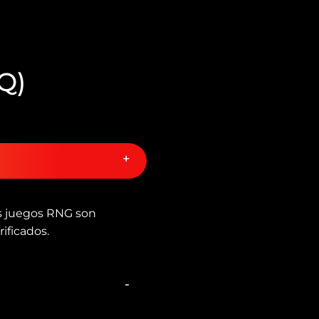
Q)
os juegos RNG son
rificados.