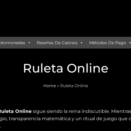
iptomonedas
Reseñas De Casinos
Métodos De Pago
Ruleta Online
Home
»
Ruleta Online
Ruleta Online
sigue siendo la reina indiscutible. Mientras 
stigio, transparencia matemática y un ritual de juego que
.