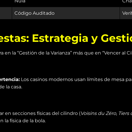
Nula
Chat
Código Auditado
Veri
stas: Estrategia y Gest
ra en la “Gestión de la Varianza” más que en “Vencer al Cil
rtencia:
Los casinos modernos usan límites de mesa para
e la casa.
r en secciones físicas del cilindro (
Voisins du Zéro
,
Tiers
a física de la bola.