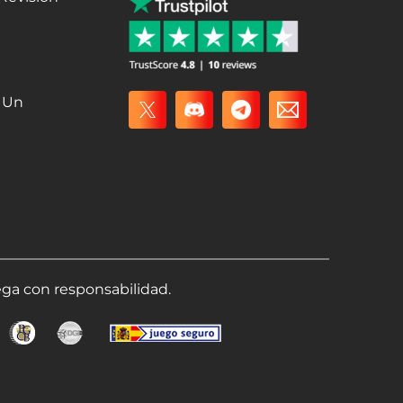
 Un
ega con responsabilidad.