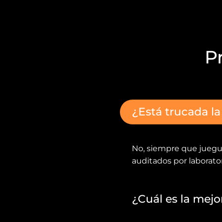
P
¿Está trucada la
No, siempre que juegu
auditados por laboratori
¿Cuál es la mejo