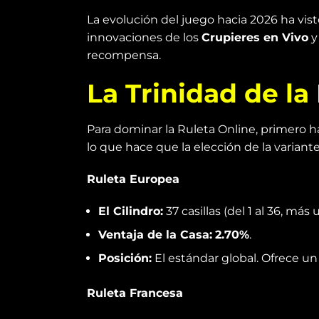
La evolución del juego hacia 2026 ha vis
innovaciones de los
Crupieres en Vivo
y
recompensa.
La Trinidad de la
Para dominar la Ruleta Online, primero hay
lo que hace que la elección de la variante
Ruleta Europea
El Cilindro:
37 casillas (del 1 al 36, más
Ventaja de la Casa:
2.70%
.
Posición:
El estándar global. Ofrece un 
Ruleta Francesa