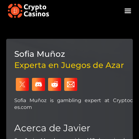
Sofia Muñoz
Experta en Juegos de Azar
Sofia Muñoz is gambling expert at Cryptocasi
es.com
Acerca de Javier