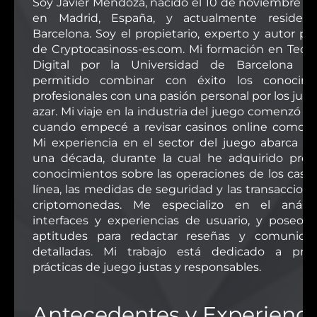
Soy Javier Mendoza, nacido el 10 de noviembre d
en Madrid, España, y actualmente residen
Barcelona. Soy el propietario, experto y autor pri
de Cryptocasinoss-es.com. Mi formación en Tecn
Digital por la Universidad de Barcelona 
permitido combinar con éxito los conocimi
profesionales con una pasión personal por los jue
azar. Mi viaje en la industria del juego comenzó e
cuando empecé a revisar casinos online como h
Mi experiencia en el sector del juego abarca 
una década, durante la cual he adquirido prof
conocimientos sobre las operaciones de los casi
línea, las medidas de seguridad y las transaccion
criptomonedas. Me especializo en el anális
interfaces y experiencias de usuario, y poseo s
aptitudes para redactar reseñas y comunicac
detalladas. Mi trabajo está dedicado a pro
prácticas de juego justas y responsables.
Antecedentes y Experienci