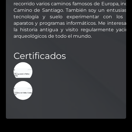
recorrido varios caminos famosos de Europa, inclu
Camino de Santiago. También soy un entusiasta
tecnología y suelo experimentar con los úl
aparatos y programas informáticos. Me interesa
la historia antigua y visito regularmente yacim
arqueológicos de todo el mundo.
Certificados