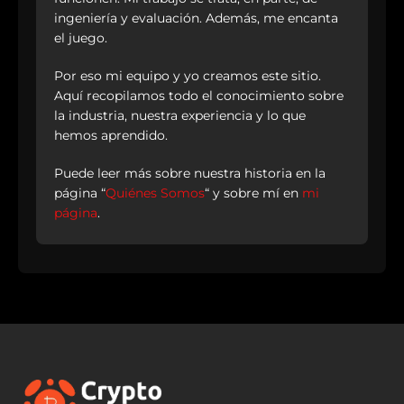
ingeniería y evaluación. Además, me encanta
el juego.
Por eso mi equipo y yo creamos este sitio.
Aquí recopilamos todo el conocimiento sobre
la industria, nuestra experiencia y lo que
hemos aprendido.
Puede leer más sobre nuestra historia en la
página “
Quiénes Somos
“ y sobre mí en
mi
página
.