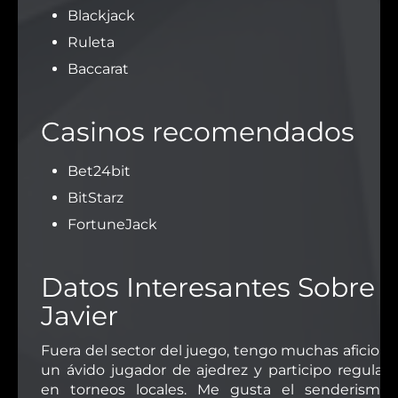
Blackjack
Ruleta
Baccarat
Casinos recomendados
Bet24bit
BitStarz
FortuneJack
Datos Interesantes Sobre
Javier
Fuera del sector del juego, tengo muchas aficione
un ávido jugador de ajedrez y participo regula
en torneos locales. Me gusta el senderismo