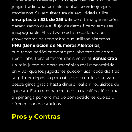
Spinanga sobresale por su capacidad de fusionar el
juego tradicional con elementos de videojuegos
modernos. Su arquitectura de seguridad utiliza
encriptación SSL de 256 bits
de última generación,
garantizando que el flujo de datos financieros sea
inexpugnable. El software está respaldado por
proveedores de renombre que utilizan sistemas
RNG (Generación de Números Aleatorios)
auditados periódicamente por laboratorios como
iTech Labs. Pero el factor decisivo es el
Bonus Crab
:
un minijuego de garra mecánica real (transmitido
en vivo) que los jugadores pueden usar cada día tras
su primer depósito para obtener premios que van
desde giros gratis hasta dinero real sin requisitos de
apuesta. Esta transparencia en la gamificación sitúa
a Spinanga por encima de competidores que solo
ofrecen bonos estáticos.
Pros y Contras