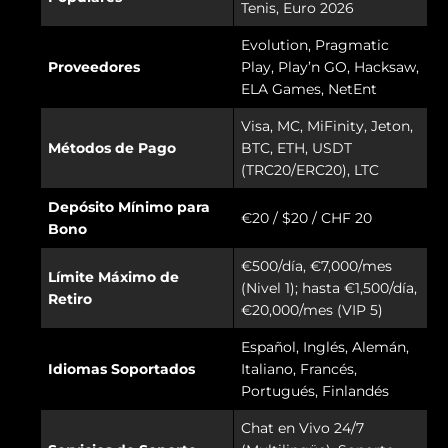
Tenis, Euro 2026
Evolution, Pragmatic
Proveedores
Play, Play’n GO, Hacksaw,
ELA Games, NetEnt
Visa, MC, MiFinity, Jeton,
Métodos de Pago
BTC, ETH, USDT
(TRC20/ERC20), LTC
Depósito Mínimo para
€20 / $20 / CHF 20
Bono
€500/día, €7,000/mes
Límite Máximo de
(Nivel 1); hasta €1,500/día,
Retiro
€20,000/mes (VIP 5)
Español, Inglés, Alemán,
Idiomas Soportados
Italiano, Francés,
Portugués, Finlandés
Chat en Vivo 24/7