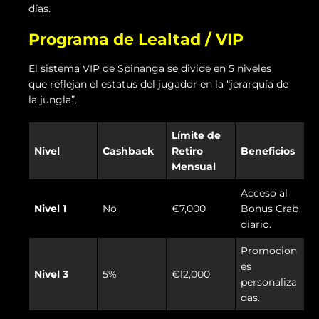
días.
Programa de Lealtad / VIP
El sistema VIP de Spinanga se divide en 5 niveles
que reflejan el estatus del jugador en la “jerarquía de
la jungla”.
Límite de
Nivel
Cashback
Retiro
Beneficios
Mensual
Acceso al
Nivel 1
No
€7,000
Bonus Crab
diario.
Promocion
es
Nivel 3
5%
€12,000
personaliza
das.