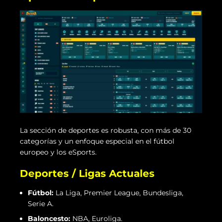
La sección de deportes es robusta, con más de 30
categorías y un enfoque especial en el fútbol
europeo y los eSports.
Deportes / Ligas Actuales
Fútbol:
La Liga, Premier League, Bundesliga,
Serie A.
Baloncesto:
NBA, Euroliga.