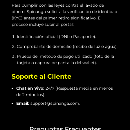
Para cumplir con las leyes contra el lavado de
dinero, Spinanga solicita la verificación de identidad
(KYC) antes del primer retiro significativo. El
proceso incluye subir al portal:
Identificación oficial (DNI o Pasaporte).
Comprobante de domicilio (recibo de luz o agua).
Prueba del método de pago utilizado (foto de la
tarjeta o captura de pantalla del wallet).
Soporte al Cliente
Chat en Vivo:
24/7 (Respuesta media en menos
de 2 minutos).
Email:
support@spinanga.com
.
Preguntas Frecuentes