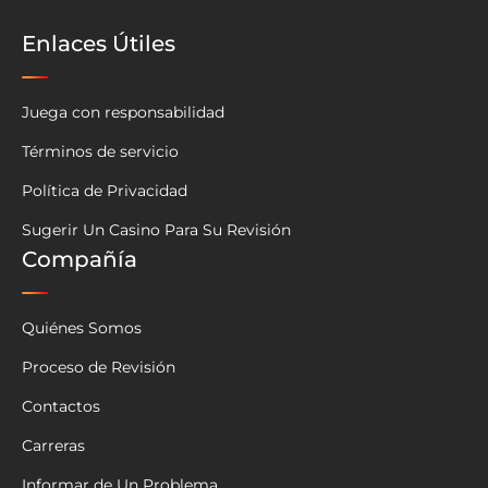
Enlaces Útiles
Juega con responsabilidad
Términos de servicio
Política de Privacidad
Sugerir Un Casino Para Su Revisión
Compañía
Quiénes Somos
Proceso de Revisión
Contactos
Carreras
Informar de Un Problema