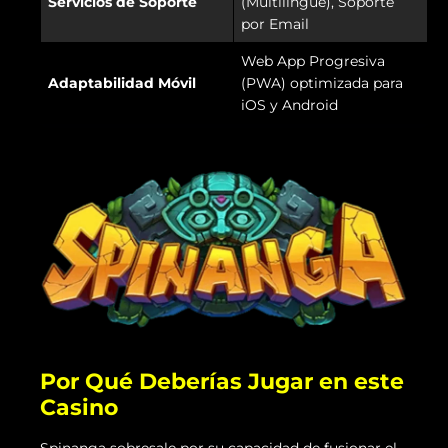
Servicios de Soporte
(Multilingüe), Soporte
por Email
Web App Progresiva
Adaptabilidad Móvil
(PWA) optimizada para
iOS y Android
Por Qué Deberías Jugar en este
Casino