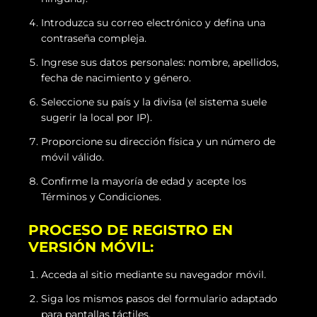
Introduzca su correo electrónico y defina una
contraseña compleja.
Ingrese sus datos personales: nombre, apellidos,
fecha de nacimiento y género.
Seleccione su país y la divisa (el sistema suele
sugerir la local por IP).
Proporcione su dirección física y un número de
móvil válido.
Confirme la mayoría de edad y acepte los
Términos y Condiciones.
PROCESO DE REGISTRO EN
VERSIÓN MÓVIL:
Acceda al sitio mediante su navegador móvil.
Siga los mismos pasos del formulario adaptado
para pantallas táctiles.