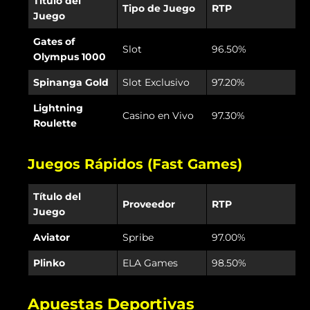
Título del
Tipo de Juego
RTP
Juego
Gates of
Slot
96.50%
Olympus 1000
Spinanga Gold
Slot Exclusivo
97.20%
Lightning
Casino en Vivo
97.30%
Roulette
Juegos Rápidos (Fast Games)
Título del
Proveedor
RTP
Juego
Aviator
Spribe
97.00%
Plinko
ELA Games
98.50%
Apuestas Deportivas