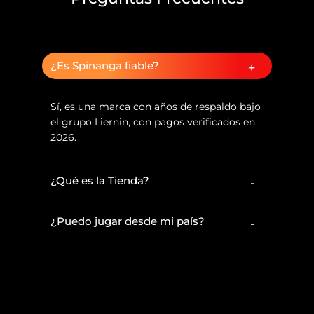
¿Es Spinanga fiable?
Sí, es una marca con años de respaldo bajo
el grupo Liernin, con pagos verificados en
2026.
¿Qué es la Tienda?
¿Puedo jugar desde mi país?