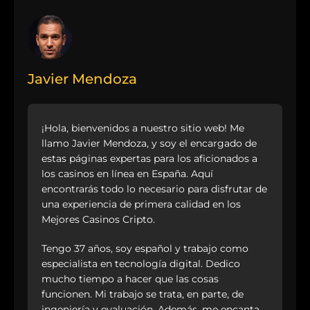
Javier Mendoza
¡Hola, bienvenidos a nuestro sitio web! Me
llamo Javier Mendoza, y soy el encargado de
estas páginas expertas para los aficionados a
los casinos en línea en España. Aquí
encontrarás todo lo necesario para disfrutar de
una experiencia de primera calidad en los
Mejores Casinos Cripto.
Tengo 37 años, soy español y trabajo como
especialista en tecnología digital. Dedico
mucho tiempo a hacer que las cosas
funcionen. Mi trabajo se trata, en parte, de
ingeniería y evaluación. Además, me encanta