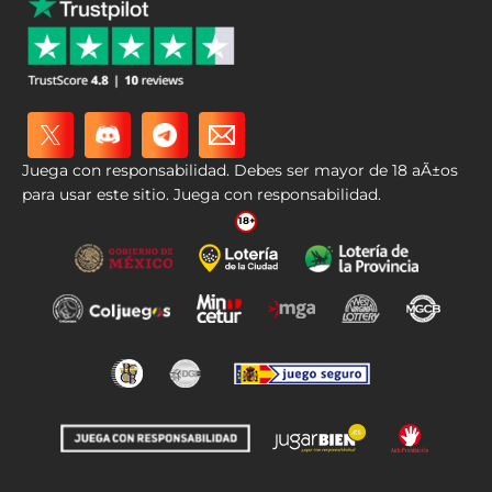
Juega con responsabilidad. Debes ser mayor de 18 aÃ±os
para usar este sitio. Juega con responsabilidad.