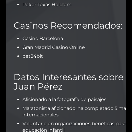
Póker Texas Hold’em
Casinos Recomendados:
Casino Barcelona
Gran Madrid Casino Online
bet24bit
Datos Interesantes sobre
Juan Pérez
Aficionado a la fotografía de paisajes
Maratonista aficionado, ha completado 5 mara
internacionales
Voluntario en organizaciones benéficas para la
educación infantil