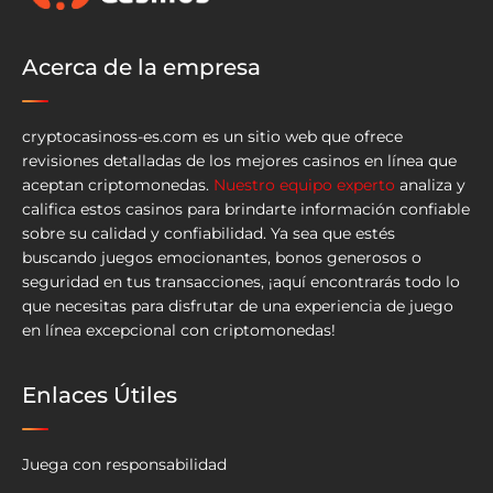
Acerca de la empresa
cryptocasinoss-es.com es un sitio web que ofrece
revisiones detalladas de los mejores casinos en línea que
aceptan criptomonedas.
Nuestro equipo experto
analiza y
califica estos casinos para brindarte información confiable
sobre su calidad y confiabilidad. Ya sea que estés
buscando juegos emocionantes, bonos generosos o
seguridad en tus transacciones, ¡aquí encontrarás todo lo
que necesitas para disfrutar de una experiencia de juego
en línea excepcional con criptomonedas!
Enlaces Útiles
Juega con responsabilidad