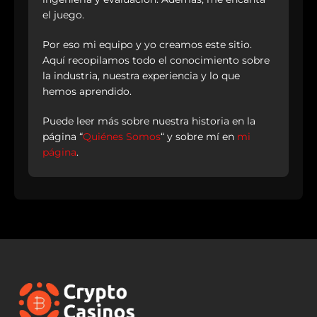
el juego.
Por eso mi equipo y yo creamos este sitio.
Aquí recopilamos todo el conocimiento sobre
la industria, nuestra experiencia y lo que
hemos aprendido.
Puede leer más sobre nuestra historia en la
página “
Quiénes Somos
“ y sobre mí en
mi
página
.