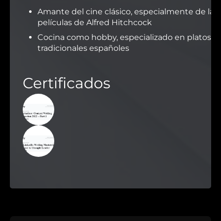
Amante del cine clásico, especialmente de las
películas de Alfred Hitchcock
Cocina como hobby, especializado en platos
tradicionales españoles
Certificados