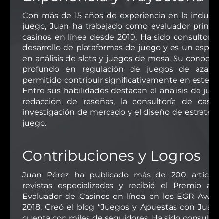
Con más de 15 años de experiencia en la industr
juego, Juan ha trabajado como evaluador princi
casinos en línea desde 2010. Ha sido consultor p
desarrollo de plataformas de juego y es un especi
en análisis de slots y juegos de mesa. Su conoci
profundo en regulación de juegos de azar 
permitido contribuir significativamente en este 
Entre sus habilidades destacan el análisis de jueg
redacción de reseñas, la consultoría de casin
investigación de mercado y el diseño de estrateg
juego.
Contribuciones y Logros
Juan Pérez ha publicado más de 200 artícul
revistas especializadas y recibió el Premio al
Evaluador de Casinos en línea en los EGR Awar
2018. Creó el blog “Juegos y Apuestas con Juan
cuenta con miles de seguidores. Ha sido consultor